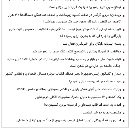
توافقِ بدونِ تاییدِ رهبری؛ تنها یک قراردادِ بی‌ارزش است
ریمـدان؛ مرزی گرفتار در صف، کمبود زیرساخت و ضعف هماهنگی دستگاه‌ها / ۳ هزار
کامیون در انتظار، رانندگان بدون حتی یک سرویس بهداشتی!
تایید هشدارهای گذشته بولتن نیوز توسط سخنگوی قوه قضائیه در خصوص کارت های
بارزگانی و اجاره ای که به بحران ارزی رسیده اند
بسته اینترنت رایگان برای خبرنگاران فعال شد
ذوالقدر: تا آمریکا رفتارش را تصحیح نکند، تنگه هرمز باز نخواهد شد
تاراج هویت ملی در بازار بی‌صاحب پوشاک؛ مسئولان نظارت کجا خوابیده‌اند؟ / زیر سایه
جنگ، جامعه در حال بی‌حیا شدن است
دیدار و گفتگوی رئیس‌جمهور با رهبر معظم انقلاب درباره مسائل اقتصادی و نظامی کشور
غریبه به دادمون نمی‌رسه؛ ایرانی بخریم!
وزارت اطلاعات: خبرنگاران نقش بارزی در ناکامی سربازان رسانه‌ای دشمن داشتند
یک کشته و ۱۲ مسموم به دنبال مصرف مشروبات الکلی در نیشابور
اعدام بد است اما قلب تپنده‌ای را از سینه بیرون کشیدن نه!
مقاومت یمن؛ دو خیز اساسی
ادعای رسانه آمریکایی درباره تمایل ترامپ به خروج از جنگ بدون توافق هسته‌ای