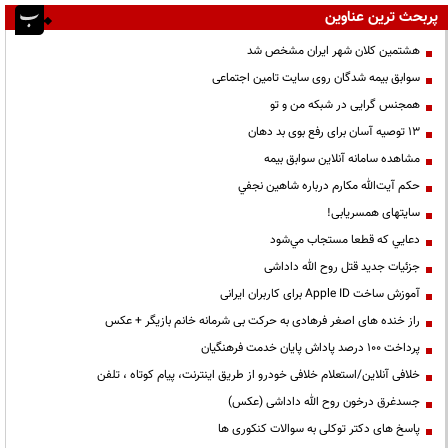
پربحث ترین عناوین
هشتمین کلان شهر ایران مشخص شد
سوابق بیمه شدگان روی سایت تامین اجتماعی
همجنس گرایی در شبکه من و تو
13 توصیه آسان برای رفع بوی بد دهان
مشاهده سامانه آنلاين سوابق بیمه
حكم آيت‌الله مكارم درباره شاهين نجفي
سایتهای همسریابی!
دعايي كه قطعا مستجاب مي‌شود
جزئیات جدید قتل روح الله داداشی
آموزش ساخت Apple ID برای کاربران ایرانی
راز خنده های اصغر فرهادی به حرکت بی شرمانه خانم بازیگر + عکس
پرداخت ۱۰۰ درصد پاداش پایان خدمت فرهنگیان
خلافی آنلاین/استعلام خلافی خودرو از طریق اینترنت، پیام کوتاه ، تلفن
جسدغرق درخون روح الله داداشی (عکس)
پاسخ های دکتر توکلی به سوالات کنکوری ها