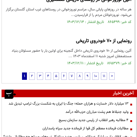
هر ساله در روزهای پایانی سال، مراسم نوروزخوانی در روستاهای غرب استان گلستان برگزار
می‌شود. نوروزخوانان مردم را از فرارسیدن...
کد خبر: ۸۶۵۴۹۹ تاریخ انتشار : ۱۴۰۳/۱۲/۱۴
رونمایی از ۷۰ خودروی تاریخی
آئین رونمایی از ۷۰ خودروی تاریخی داخل گنجینه برای اولین بار با حضور مسئولان بنیاد
مستضعفان امروز شنبه ۱۱ اسفندماه ۱۴۰۳ ...
کد خبر: ۸۶۵۳۷۹ تاریخ انتشار : ۱۴۰۳/۱۲/۱۱
1
2
3
4
5
6
7
8
9
10
11
>
آخرین اخبار
۱۳ میلیارد دلار خسارت و هزاران حمله؛ جنگ با ایران به شکست بزرگ ترامپ تبدیل شد
ولید جنبلاط هم پشت مبارزان حزب‌الله درآمد
۴ مطالبه رهبر انقلاب از رئیس جدید سازمان بسیج
مطالبات فرمانده معظم کل قوا از فرمانده جدید سپاه پاسداران
رهبر انقلاب از سرلشکر عبداللهی، رئیس جدید ستادکل نیروهای مسلح چه مطالباتی دارند؟