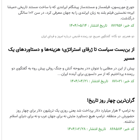
جورج موریسون، فیلمساز و مستندساز پیشگام ایرلندی که با ساخت مستند تاریخی «میشا
ایره» نخستین فیلم بلند به زبان ایرلندی را به جهان معرفی کرد، در سن ۱۰۲ سالگی
درگذشت.
کد خبر: ۸۷۱۹۵۶ تاریخ انتشار : ۱۴۰۴/۰۵/۱۴
دو همرزم، دو نگاه؛ گفتگوی صریح دو رزمنده قدیمی درباره امروز و فردای ایران
از بن‌بست سیاست تا ژرفای استراتژی؛ هزینه‌ها و دستاوردهای یک
مسیر
پیش از این در مطلبی با عنوان «در بحبوحه آتش و جنگ روانی پیش رو» به گفتگوی دو
رزمنده پرداختیم که از سر دلسوزی برای آینده ایران...
کد خبر: ۸۷۱۰۲۱ تاریخ انتشار : ۱۴۰۴/۰۴/۲۱
گران‌ترین چهار روز تاریخ!
به ترامپ ۴ هزار میلیارد دلار پرداخت شد یعنی روزی یک تریلیون دلار برای چهار روز
حضورش در منطقه. ترامپ هیچ دستاورد مثبتی نه برای جهان عرب و نه برای دنیای اسلام
نداشته.
کد خبر: ۸۶۸۵۸۴ تاریخ انتشار : ۱۴۰۴/۰۲/۲۸