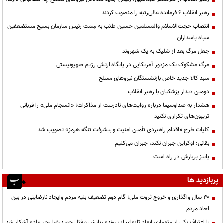
رهبر انقلاب ۶ فرمانده عالی‌رتبه را منصوب کردند
انتصاب حجت‌الاسلام ‌والمسلمین حسین طائب به سِمت رئیس سازمان بسیج مستضعفین
سپاه پاسداران
جعل مرگ بعد از شلیک به یک شهروند
مرگ مشکوک یک مزدور آمریکایی در پایگاه ارتش رژیم صهیونیستی
سبد کالا جدید خاص بازنشستگان نیروهای مسلح
دومین دیدار پزشکیان با رهبر انقلاب
هشدار به صداوسیما درباره روایت‌های نادرست از مذاکرات؛ «انسجام ملی» را قربانی
تریبون‌های تکراری نکنید
کلیات طرح «اقدام راهبردی تأمین امنیت و پیشرفت تنگه هرمز» تصویب شد
بقائی: اوکراین جبران نکند، جبران می‌کنیم
پاییز پربارش در راه است
پربازدید ها
۳۰ سال واگذاری و خروج ثروت ملی؛ گام دوم تضعیف بنیه مردم وایجاد نارضایتی در بین
احاد مردم
با اعتراف یکی از متهمان، ابعاد تازه‌ای از پرونده ربایش و قتل حمیدرضا رجب‌زاده آشکار شد