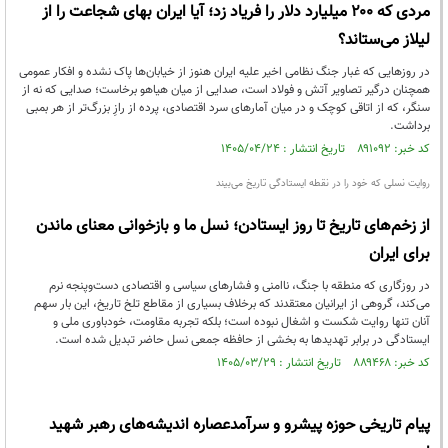
مردی که ۲۰۰ میلیارد دلار را فریاد زد؛ آیا ایران بهای شجاعت را از
لیلاز می‌ستاند؟
در روزهایی که غبار جنگ نظامی اخیر علیه ایران هنوز از خیابان‌ها پاک نشده و افکار عمومی
همچنان درگیر تصاویر آتش و فولاد است، صدایی از میان هیاهو برخاست؛ صدایی که نه از
سنگر، که از اتاقی کوچک و در میان آمارهای سرد اقتصادی، پرده از رازِ بزرگ‌تر از هر بمبی
برداشت.
کد خبر: ۸۹۱۰۹۲ تاریخ انتشار : ۱۴۰۵/۰۴/۲۴
روایت نسلی که خود را در نقطه ایستادگی تاریخ می‌بیند
از زخم‌های تاریخ تا روز ایستادن؛ نسل ما و بازخوانی معنای ماندن
برای ایران
در روزگاری که منطقه با جنگ، ناامنی و فشارهای سیاسی و اقتصادی دست‌وپنجه نرم
می‌کند، گروهی از ایرانیان معتقدند که برخلاف بسیاری از مقاطع تلخ تاریخ، این بار سهم
آنان تنها روایت شکست و اشغال نبوده است؛ بلکه تجربه مقاومت، خودباوری ملی و
ایستادگی در برابر تهدیدها به بخشی از حافظه جمعی نسل حاضر تبدیل شده است.
کد خبر: ۸۸۹۴۶۸ تاریخ انتشار : ۱۴۰۵/۰۳/۲۹
پیام تاریخی حوزه پیشرو و سرآمدعصاره اندیشه‌های رهبر شهید