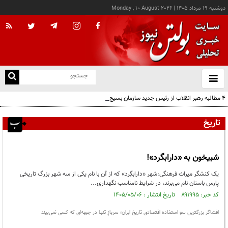
دوشنبه ۱۹ مرداد ۱۴۰۵
|
Monday , 10 August 2026
از
و
ته
۴ مطالبه رهبر انقلاب از رئیس جدید سازمان بسیج
ن
نو
تاریخ
شبیخون به «دارابگرد»!
یک کنشگر میراث فرهنگی:شهر «دارابگِرد» که از آن با نام یکی از سه شهر بزرگ تاریخی
پارس باستان نام می‌برند، در شرایط نامناسب نگهداری...
کد خبر: ۸۹۱۹۹۵ تاریخ انتشار : ۱۴۰۵/۰۵/۰۶
افشاگر بزرگترین سو استفاده اقتصادی تاریخ ایران؛ سربازِ تنها در جبهه‌ای که کسی نمی‌بیند