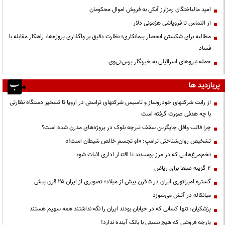
امید مالباختگان رمزارز آبکی به فروش اموال محکومان
از التماس تا فروپاشی هژمونی دلار
مطالبه برای شکستن انحصار پیمانکاری؛ نظارت دقیق بر واگذاری پروژه‌ها، راهکار مقابله با
فساد
حمله نیروهای اسرائیلی به خبرنگار پرس‌تی‌وی
پربازدید ها
از رانت‌ شرکتهای خودروساز و تاسیس شرکتهای تراستی در اروپا تا تسخیر دستگاه نظارتی
با چه هدفی صورت گرفته است
چرا قالب وافل جایگزین سقف تیرچه بلوک در پروژه‌های مدرن شده است؟
تشخیص روان‌شناختی ترامپ: «او تجسم خالص شیطان است!»
تخم‌مرغ‌هایی که در مرز پوسیدند تا اقتدار اداری اثبات شود
۲ گزینه صنعا برای ریاض
گستره امپراتوری ایران در ۵ قرن پیش از میلاد؛ تصویری از ایران ۲۵ قرن پیش
میانکاله در آتش می‌سوزد
پزشکیان: تنها کسانی که در خیابان بودند ایران را نگه نداشتند همه سهیم هستند
پارچه فروشی که هیچ نسبتی با بانک آینده ندارد!