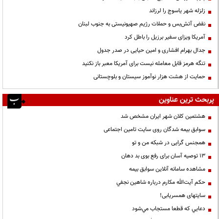
زلزله شهر یاسوج را لرزاند
نقض آتش‌بس و حملات رژیم صهیونیستی به جنوب لبنان
آمریکا ویزای سفیر برزیل را باطل کرد
جدال بهرام افشاری و امین حیایی در صدر جدول
تنگه هرمز قابل معامله نیست برای آمریکا معبر باز نکنید
حمایت از هشت هزار نوآموز سیستان و بلوچستانی
پربحث ترین عناوین
هشتمین کلان شهر ایران مشخص شد
سوابق بیمه شدگان روی سایت تامین اجتماعی
همجنس گرایی در شبکه من و تو
13 توصیه آسان برای رفع بوی بد دهان
مشاهده سامانه آنلاين سوابق بیمه
حكم آيت‌الله مكارم درباره شاهين نجفي
سایتهای همسریابی!
دعايي كه قطعا مستجاب مي‌شود