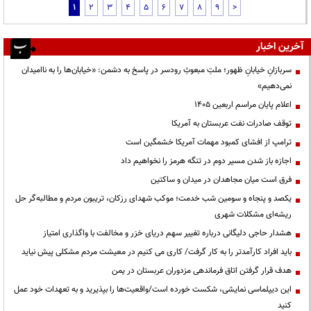
1
2
3
4
5
6
7
8
9
>
آخرین اخبار
سربازانِ خیابانِ ظهور؛ ملتِ مبعوثِ رودسر در پاسخ به دشمن: «خیابان‌ها را به ناامیدان
نمی‌دهیم»
اعلام پایان مراسم اربعین ۱۴۰۵
توقف صادرات نفت عربستان به آمریکا
ترامپ از افشای کمبود مهمات آمریکا خشمگین است
اجازه باز شدن مسیر دوم در تنگه هرمز را نخواهیم داد
فرق است میان مجاهدان در میدان و ساکتین
یکصد و پنجاه و سومین شب خدمت؛ موکب شهدای رزکان، تریبون مردم و مطالبه‌گر حل
ریشه‌ای مشکلات شهری
هشدار حاجی دلیگانی درباره تغییر سهم دریای خزر و مخالفت با واگذاری امتیاز
باید افراد کارآمدتر را به کار گرفت/ کاری می کنیم در معیشت مردم مشکلی پیش نیاید
هدف قرار گرفتن اتاق‌ فرماندهی مزدوران عربستان در یمن
این دیپلماسی نمایشی، شکست خورده است/واقعیت‌ها را بپذیرید و به تعهدات خود عمل
کنید