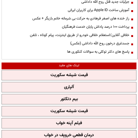
جزئیات جدید قتل روح الله داداشی
آموزش ساخت Apple ID برای کاربران ایرانی
راز خنده های اصغر فرهادی به حرکت بی شرمانه خانم بازیگر + عکس
پرداخت ۱۰۰ درصد پاداش پایان خدمت فرهنگیان
خلافی آنلاین/استعلام خلافی خودرو از طریق اینترنت، پیام کوتاه ، تلفن
جسدغرق درخون روح الله داداشی (عکس)
پاسخ های دکتر توکلی به سوالات کنکوری ها
لینک های مفید
قیمت شیشه سکوریت
آلپاری
بیم دتکتور
قیمت شیشه سکوریت
فیلم آپنه خواب
درمان قطعی خروپف در خواب