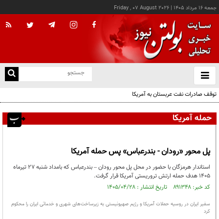
جمعه ۱۶ مرداد ۱۴۰۵
|
Friday , 07 August 2026
از
و
ته
توقف صادرات نفت عربستان به آمریکا
ن
نو
حمله آمریکا
پل محور «رودان - بندرعباس» پس حمله آمریکا
استاندار هرمزگان با حضور در محل پل محور رودان – بندرعباس که بامداد شنبه ۲۷ تیرماه
۱۴۰۵ هدف حمله ارتش تروریستی آمریکا قرار گرفت.
کد خبر: ۸۹۱۳۴۸ تاریخ انتشار : ۱۴۰۵/۰۴/۲۸
سفیر ایران در روسیه حملات آمریکا و رژیم صهیونیستی به زیرساخت‌های شهری و خدماتی ایران را محکوم
کرد