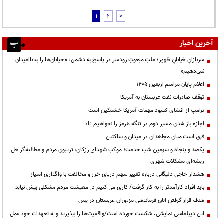
1
2
>
آخرین اخبار
سربازانِ خیابانِ ظهور؛ ملتِ مبعوثِ رودسر در پاسخ به دشمن: «خیابان‌ها را به ناامیدان
نمی‌دهیم»
اعلام پایان مراسم اربعین ۱۴۰۵
توقف صادرات نفت عربستان به آمریکا
ترامپ از افشای کمبود مهمات آمریکا خشمگین است
اجازه باز شدن مسیر دوم در تنگه هرمز را نخواهیم داد
فرق است میان مجاهدان در میدان و ساکتین
یکصد و پنجاه و سومین شب خدمت؛ موکب شهدای رزکان، تریبون مردم و مطالبه‌گر حل
ریشه‌ای مشکلات شهری
هشدار حاجی دلیگانی درباره تغییر سهم دریای خزر و مخالفت با واگذاری امتیاز
باید افراد کارآمدتر را به کار گرفت/ کاری می کنیم در معیشت مردم مشکلی پیش نیاید
هدف قرار گرفتن اتاق‌ فرماندهی مزدوران عربستان در یمن
این دیپلماسی نمایشی، شکست خورده است/واقعیت‌ها را بپذیرید و به تعهدات خود عمل