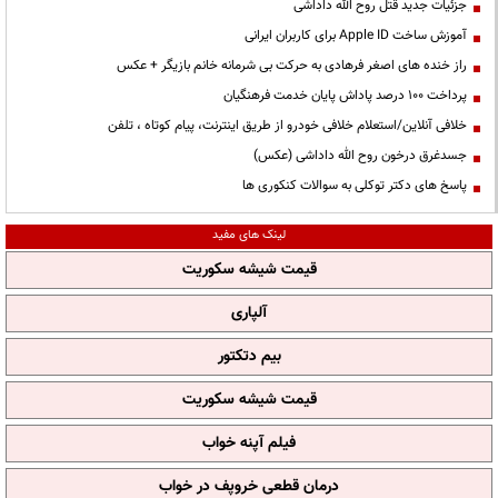
جزئیات جدید قتل روح الله داداشی
آموزش ساخت Apple ID برای کاربران ایرانی
راز خنده های اصغر فرهادی به حرکت بی شرمانه خانم بازیگر + عکس
پرداخت ۱۰۰ درصد پاداش پایان خدمت فرهنگیان
خلافی آنلاین/استعلام خلافی خودرو از طریق اینترنت، پیام کوتاه ، تلفن
جسدغرق درخون روح الله داداشی (عکس)
پاسخ های دکتر توکلی به سوالات کنکوری ها
لینک های مفید
قیمت شیشه سکوریت
آلپاری
بیم دتکتور
قیمت شیشه سکوریت
فیلم آپنه خواب
درمان قطعی خروپف در خواب