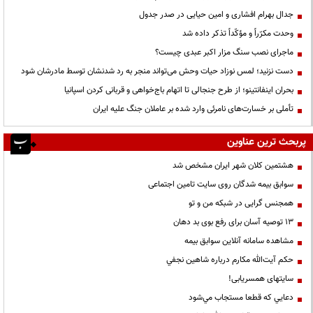
جدال بهرام افشاری و امین حیایی در صدر جدول
وحدت مکرّراً و مؤکّداً تذکر داده شد
ماجرای نصب سنگ مزار اکبر عبدی چیست؟
دست نزنید؛ لمس نوزاد حیات وحش می‌تواند منجر به رد شدنشان توسط مادرشان شود
بحران اینفانتینو؛ از طرح جنجالی تا اتهام باج‌خواهی و قربانی کردن اسپانیا
تأملی بر خسارت‌های نامرئی وارد شده بر عاملان جنگ علیه ایران
پربحث ترین عناوین
هشتمین کلان شهر ایران مشخص شد
سوابق بیمه شدگان روی سایت تامین اجتماعی
همجنس گرایی در شبکه من و تو
13 توصیه آسان برای رفع بوی بد دهان
مشاهده سامانه آنلاين سوابق بیمه
حكم آيت‌الله مكارم درباره شاهين نجفي
سایتهای همسریابی!
دعايي كه قطعا مستجاب مي‌شود