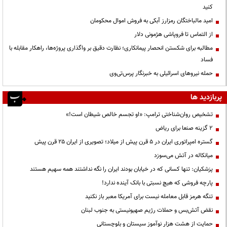
کنید
امید مالباختگان رمزارز آبکی به فروش اموال محکومان
از التماس تا فروپاشی هژمونی دلار
مطالبه برای شکستن انحصار پیمانکاری؛ نظارت دقیق بر واگذاری پروژه‌ها، راهکار مقابله با
فساد
حمله نیروهای اسرائیلی به خبرنگار پرس‌تی‌وی
پربازدید ها
تشخیص روان‌شناختی ترامپ: «او تجسم خالص شیطان است!»
۲ گزینه صنعا برای ریاض
گستره امپراتوری ایران در ۵ قرن پیش از میلاد؛ تصویری از ایران ۲۵ قرن پیش
میانکاله در آتش می‌سوزد
پزشکیان: تنها کسانی که در خیابان بودند ایران را نگه نداشتند همه سهیم هستند
پارچه فروشی که هیچ نسبتی با بانک آینده ندارد!
تنگه هرمز قابل معامله نیست برای آمریکا معبر باز نکنید
نقض آتش‌بس و حملات رژیم صهیونیستی به جنوب لبنان
حمایت از هشت هزار نوآموز سیستان و بلوچستانی