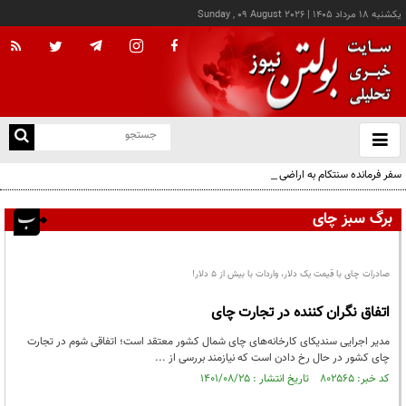
يکشنبه ۱۸ مرداد ۱۴۰۵
|
Sunday , 09 August 2026
از
و
ته
سفر فرمانده سنتکام به اراضی اشغالی
ن
نو
برگ سبز چای
صادرات چای با قیمت یک دلار، واردات با بیش از ۵ دلار!
اتفاق نگران کننده در تجارت چای
مدیر اجرایی سندیکای کارخانه‌های چای شمال کشور معتقد است؛ اتفاقی شوم در تجارت
چای کشور در حال رخ دادن است که نیازمند بررسی از ...
کد خبر: ۸۰۲۵۶۵ تاریخ انتشار : ۱۴۰۱/۰۸/۲۵