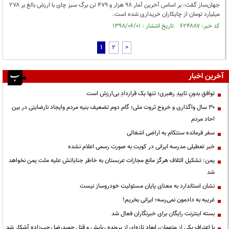
جهان‌ساز گفت: بر اساس آخرین آمار ۹۸ هزار و ۴۷۹ تن برگ سبز چای با ارزش بالغ بر ۲۷۸
میلیارد تومان از چایکاران خریداری شده است.
کد خبر: ۶۲۴۸۸۷ تاریخ انتشار : ۱۳۹۸/۰۶/۰۱
1
2
>
آخرین اخبار
توافقِ بدونِ تاییدِ رهبری؛ تنها یک قراردادِ بی‌ارزش است
۳۰ سال واگذاری و خروج ثروت ملی؛ گام دوم تضعیف بنیه مردم وایجاد نارضایتی در بین
احاد مردم
سفر فرمانده سنتکام به اراضی اشغالی
خبر تعطیلی مدرسه ایرانی در کویت به صورت رسمی اعلام نشده
یمن: تشکیل ائتلاف هرگز مانع مجازات عربستان به خاطر جنایاتش علیه ملت یمن نخواهد
شد
نشان استاندارد به معنای پایان مسئولیت خودروساز نیست
غریبه به دادمون نمی‌رسه؛ ایرانی بخریم!
بسته اینترنت رایگان برای خبرنگاران فعال شد
با اعتراف یکی از متهمان، ابعاد تازه‌ای از پرونده ربایش و قتل حمیدرضا رجب‌زاده آشکار شد