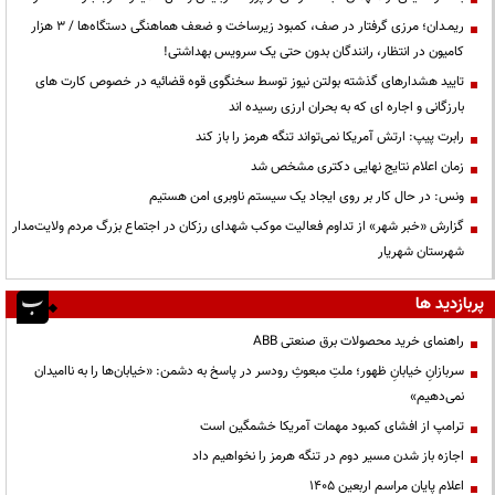
ریمـدان؛ مرزی گرفتار در صف، کمبود زیرساخت و ضعف هماهنگی دستگاه‌ها / ۳ هزار
کامیون در انتظار، رانندگان بدون حتی یک سرویس بهداشتی!
تایید هشدارهای گذشته بولتن نیوز توسط سخنگوی قوه قضائیه در خصوص کارت های
بارزگانی و اجاره ای که به بحران ارزی رسیده اند
رابرت پیپ: ارتش آمریکا نمی‌تواند تنگه هرمز را باز کند
زمان اعلام نتایج نهایی دکتری مشخص شد
ونس: در حال کار بر روی ایجاد یک سیستم ناوبری امن هستیم
گزارش «خبر شهر» از تداوم فعالیت موکب شهدای رزکان در اجتماع بزرگ مردم ولایت‌مدار
شهرستان شهریار
پربازدید ها
راهنمای خرید محصولات برق صنعتی ABB
سربازانِ خیابانِ ظهور؛ ملتِ مبعوثِ رودسر در پاسخ به دشمن: «خیابان‌ها را به ناامیدان
نمی‌دهیم»
ترامپ از افشای کمبود مهمات آمریکا خشمگین است
اجازه باز شدن مسیر دوم در تنگه هرمز را نخواهیم داد
اعلام پایان مراسم اربعین ۱۴۰۵