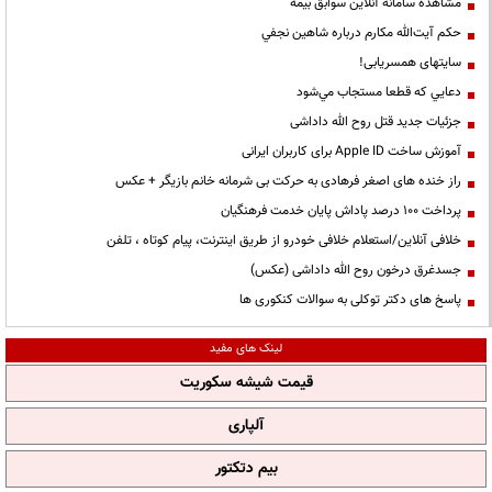
مشاهده سامانه آنلاين سوابق بیمه
حكم آيت‌الله مكارم درباره شاهين نجفي
سایتهای همسریابی!
دعايي كه قطعا مستجاب مي‌شود
جزئیات جدید قتل روح الله داداشی
آموزش ساخت Apple ID برای کاربران ایرانی
راز خنده های اصغر فرهادی به حرکت بی شرمانه خانم بازیگر + عکس
پرداخت ۱۰۰ درصد پاداش پایان خدمت فرهنگیان
خلافی آنلاین/استعلام خلافی خودرو از طریق اینترنت، پیام کوتاه ، تلفن
جسدغرق درخون روح الله داداشی (عکس)
پاسخ های دکتر توکلی به سوالات کنکوری ها
لینک های مفید
قیمت شیشه سکوریت
آلپاری
بیم دتکتور