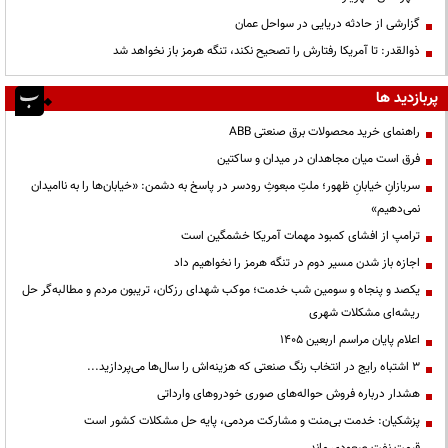
گزارشی از حادثه دریایی در سواحل عمان
ذوالقدر: تا آمریکا رفتارش را تصحیح نکند، تنگه هرمز باز نخواهد شد
پربازدید ها
راهنمای خرید محصولات برق صنعتی ABB
فرق است میان مجاهدان در میدان و ساکتین
سربازانِ خیابانِ ظهور؛ ملتِ مبعوثِ رودسر در پاسخ به دشمن: «خیابان‌ها را به ناامیدان
نمی‌دهیم»
ترامپ از افشای کمبود مهمات آمریکا خشمگین است
اجازه باز شدن مسیر دوم در تنگه هرمز را نخواهیم داد
یکصد و پنجاه و سومین شب خدمت؛ موکب شهدای رزکان، تریبون مردم و مطالبه‌گر حل
ریشه‌ای مشکلات شهری
اعلام پایان مراسم اربعین ۱۴۰۵
3 اشتباه رایج در انتخاب رنگ صنعتی که هزینه‌اش را سال‌ها می‌پردازید...
هشدار درباره فروش حواله‌های صوری خودروهای وارداتی
پزشکیان: خدمت بی‌منت و مشارکت مردمی، پایه حل مشکلات کشور است