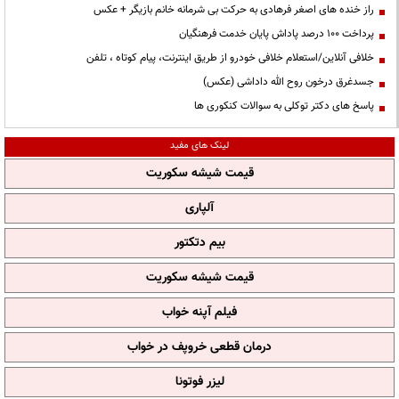
راز خنده های اصغر فرهادی به حرکت بی شرمانه خانم بازیگر + عکس
پرداخت ۱۰۰ درصد پاداش پایان خدمت فرهنگیان
خلافی آنلاین/استعلام خلافی خودرو از طریق اینترنت، پیام کوتاه ، تلفن
جسدغرق درخون روح الله داداشی (عکس)
پاسخ های دکتر توکلی به سوالات کنکوری ها
لینک های مفید
قیمت شیشه سکوریت
آلپاری
بیم دتکتور
قیمت شیشه سکوریت
فیلم آپنه خواب
درمان قطعی خروپف در خواب
لیزر فوتونا