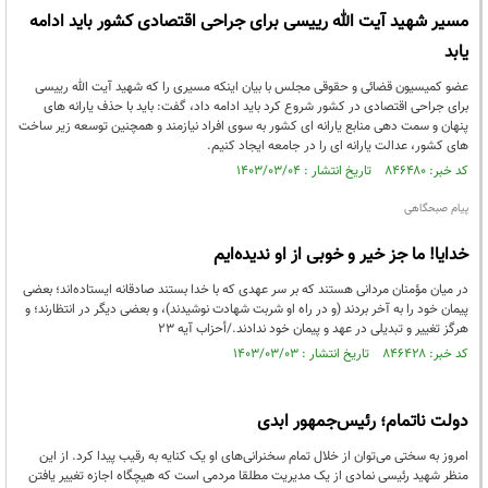
مسیر شهید آیت الله رییسی برای جراحی اقتصادی کشور باید ادامه
یابد
عضو کمیسیون قضائی و حقوقی مجلس با بیان اینکه مسیری را که شهید آیت الله رییسی
برای جراحی اقتصادی در کشور شروع کرد باید ادامه داد، گفت: باید با حذف یارانه های
پنهان و سمت دهی منابع یارانه ای کشور به سوی افراد نیازمند و همچنین توسعه زیر ساخت
های کشور، عدالت یارانه ای را در جامعه ایجاد کنیم.
کد خبر: ۸۴۶۴۸۰ تاریخ انتشار : ۱۴۰۳/۰۳/۰۴
پیام صبحگاهی
خدایا! ما جز خیر و خوبی از او ندیده‌ایم
در میان مؤمنان مردانی هستند که بر سر عهدی که با خدا بستند صادقانه ایستاده‌اند؛ بعضی
پیمان خود را به آخر بردند (و در راه او شربت شهادت نوشیدند)، و بعضی دیگر در انتظارند؛ و
هرگز تغییر و تبدیلی در عهد و پیمان خود ندادند./أحزاب آیه ۲۳
کد خبر: ۸۴۶۴۲۸ تاریخ انتشار : ۱۴۰۳/۰۳/۰۳
دولت ناتمام؛ رئیس‌جمهور ابدی
امروز به سختی می‌توان از خلال تمام سخنرانی‌های او یک کنایه به رقیب پیدا کرد. از این
منظر شهید رئیسی نمادی از یک مدیریت مطلقا مردمی است که هیچگاه اجازه تغییر یافتن