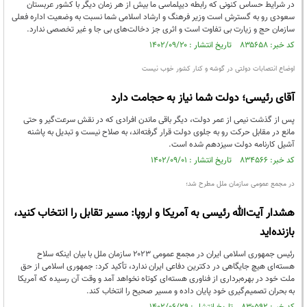
در شرایط حساس کنونی که رابطه دیپلماسی ما بیش از هر زمان دیگر با کشور عربستان
سعودی رو به گسترش است وزیر فرهنگ و ارشاد اسلامی شما نسبت به وضعیت اداره فعلی
سازمان حج و زیارت بی تفاوت است و اثری جز دخالت‌های بی جا و غیر تخصصی ندارد.
کد خبر: ۸۳۵۶۵۸ تاریخ انتشار : ۱۴۰۲/۰۹/۲۰
اوضاع انتصابات دولتی در گوشه و کنار کشور خوب نیست
آقای رئیسی؛ دولت شما نیاز به حجامت دارد
پس از گذشت نیمی از عمر دولت، دیگر باقی ماندن افرادی که در نقش سرعت‌گیر و حتی
مانع در مقابل حرکت رو به جلوی دولت قرار گرفته‌اند، به صلاح نیست و تبدیل به پاشنه
آشیل کارنامه دولت سیزدهم شده است.
کد خبر: ۸۳۴۵۶۶ تاریخ انتشار : ۱۴۰۲/۰۹/۰۱
در مجمع عمومی سازمان ملل مطرح شد؛
هشدار آیت‌الله رئیسی به آمریکا و اروپا: مسیر تقابل را انتخاب کنید،
بازنده‌اید
رئیس جمهوری اسلامی ایران در مجمع عمومی ۲۰۲۳ سازمان ملل با بیان اینکه سلاح
هسته‌ای هیچ جایگاهی در دکترین دفاعی ایران ندارد، تأکید کرد: جمهوری اسلامی از حق
ملت خود در بهره‌برداری از فناوری هسته‌ای کوتاه نخواهد آمد و وقت آن رسیده که آمریکا
به بحران تصمیم‌گیری خود پایان داده و مسیر صحیح را انتخاب کند.