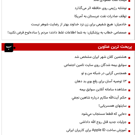
قیمت نفت صعودی ماند
نوشابه رژیمی روی حافظه اثر می‌گذارد
توقف صادرات نفت عربستان به آمریکا
خادمیان: هیچ شفیعی برای زن نزد خداوند بهتر از رضایت شوهر نیست
صمصامی خطاب به پزشکیان: به شما اطلاعات غلط دادند؛ مردم را ساده‌لوح فرض نکنید!
پربحث ترین عناوین
هشتمین کلان شهر ایران مشخص شد
سوابق بیمه شدگان روی سایت تامین اجتماعی
همجنس گرایی در شبکه من و تو
13 توصیه آسان برای رفع بوی بد دهان
مشاهده سامانه آنلاين سوابق بیمه
حكم آيت‌الله مكارم درباره شاهين نجفي
سایتهای همسریابی!
دعايي كه قطعا مستجاب مي‌شود
جزئیات جدید قتل روح الله داداشی
آموزش ساخت Apple ID برای کاربران ایرانی