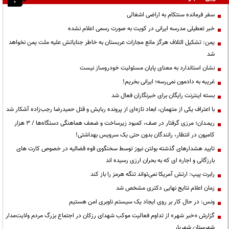
سفر فرمانده سنتکام به اراضی اشغالی
خبر تعطیلی مدرسه ایرانی در کویت به صورت رسمی اعلام نشده
یمن: تشکیل ائتلاف هرگز مانع مجازات عربستان به خاطر جنایاتش علیه ملت یمن نخواهد
شد
نشان استاندارد به معنای پایان مسئولیت خودروساز نیست
غریبه به دادمون نمی‌رسه؛ ایرانی بخریم!
بسته اینترنت رایگان برای خبرنگاران فعال شد
با اعتراف یکی از متهمان، ابعاد تازه‌ای از پرونده ربایش و قتل حمیدرضا رجب‌زاده آشکار شد
ریمـدان؛ مرزی گرفتار در صف، کمبود زیرساخت و ضعف هماهنگی دستگاه‌ها / ۳ هزار
کامیون در انتظار، رانندگان بدون حتی یک سرویس بهداشتی!
تایید هشدارهای گذشته بولتن نیوز توسط سخنگوی قوه قضائیه در خصوص کارت های
بارزگانی و اجاره ای که به بحران ارزی رسیده اند
رابرت پیپ: ارتش آمریکا نمی‌تواند تنگه هرمز را باز کند
زمان اعلام نتایج نهایی دکتری مشخص شد
ونس: در حال کار بر روی ایجاد یک سیستم ناوبری امن هستیم
گزارش «خبر شهر» از تداوم فعالیت موکب شهدای رزکان در اجتماع بزرگ مردم ولایت‌مدار
شهرستان شهریار