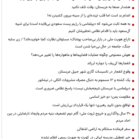
هشدار صنعا به عربستان: وقت تلف نکنید
اعدام بد است اما قلب تپنده‌ای را از سینه بیرون کشیدن نه!
به همه ثابت می‌شود که دیپلماسی با رژیم پست سعودی بی‌فایده است| برای تنبیه
آل‌سعود باید با اقدام نظامی تحقیرشان کنیم
تاراج هویت ملی در بازار بی‌صاحب پوشاک؛ مسئولان نظارت کجا خوابیده‌اند؟ / زیر سایه
جنگ، جامعه در حال بی‌حیا شدن است
هوش مصنوعی چگونه عملیات فضاپیماها و ماهواره‌ها را تغییر می‌دهد؟
انفجارها کی‌یف را دوباره لرزاند
وقوع انفجار در تاسیسات گازی شهر جبیل عربستان
یک کشته و ۱۲ مسموم به دنبال مصرف مشروبات الکلی در نیشابور
دیپلماسی با عربستان نتیجه‌بخش نیست؛ پاسخ نظامی ضروری است
مقاومت یمن؛ دو خیز اساسی
توافقِ بدونِ تاییدِ رهبری؛ تنها یک قراردادِ بی‌ارزش است
۳۰ سال واگذاری و خروج ثروت ملی؛ گام دوم تضعیف بنیه مردم وایجاد نارضایتی در بین
احاد مردم
سفر فرمانده سنتکام به اراضی اشغالی
خبر تعطیلی مدرسه ایرانی در کویت به صورت رسمی اعلام نشده