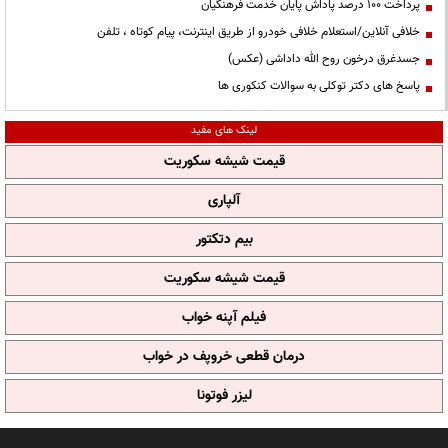
پرداخت ۱۰۰ درصد پاداش پایان خدمت فرهنگیان
خلافی آنلاین/استعلام خلافی خودرو از طریق اینترنت، پیام کوتاه ، تلفن
جسدغرق درخون روح الله داداشی (عکس)
پاسخ های دکتر توکلی به سوالات کنکوری ها
لینک های مفید
قیمت شیشه سکوریت
آلپاری
بیم دتکتور
قیمت شیشه سکوریت
فیلم آپنه خواب
درمان قطعی خروپف در خواب
لیزر فوتونا