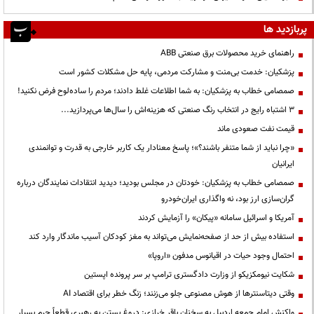
پربازدید ها
راهنمای خرید محصولات برق صنعتی ABB
پزشکیان: خدمت بی‌منت و مشارکت مردمی، پایه حل مشکلات کشور است
صمصامی خطاب به پزشکیان: به شما اطلاعات غلط دادند؛ مردم را ساده‌لوح فرض نکنید!
3 اشتباه رایج در انتخاب رنگ صنعتی که هزینه‌اش را سال‌ها می‌پردازید...
قیمت نفت صعودی ماند
«چرا نباید از شما متنفر باشند؟»؛ پاسخ معنادار یک کاربر خارجی به قدرت و توانمندی
ایرانیان
صمصامی خطاب به پزشکیان: خودتان در مجلس بودید؛ دیدید انتقادات نمایندگان درباره
گران‌سازی ارز بود، نه واگذاری ایران‌خودرو
آمریکا و اسرائیل سامانه «پیکان» را آزمایش کردند
استفاده بیش از حد از صفحه‌نمایش می‌تواند به مغز کودکان آسیب ماندگار وارد کند
احتمال وجود حیات در اقیانوس مدفون «اروپا»
شکایت نیومکزیکو از وزارت دادگستری ترامپ بر سر پرونده اپستین
وقتی دیتاسنترها از هوش مصنوعی جلو می‌زنند؛ زنگ خطر برای اقتصاد AI
واکنش امام جمعه اردبیل به سخنان باقر خرازی: دروغ بستن به رهبری قطعاً جرم بسیار