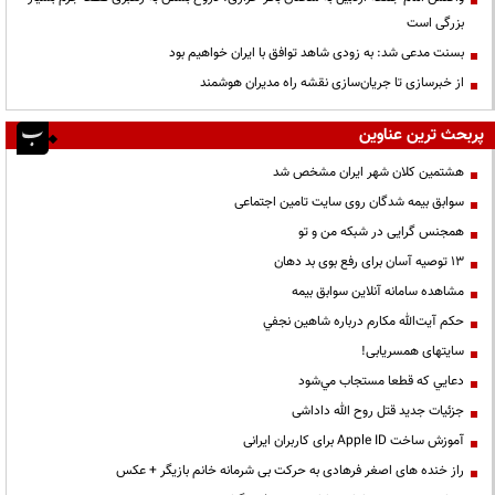
بزرگی است
بسنت مدعی شد: به زودی شاهد توافق با ایران خواهیم بود
از خبرسازی تا جریان‌سازی نقشه راه مدیران هوشمند
پربحث ترین عناوین
هشتمین کلان شهر ایران مشخص شد
سوابق بیمه شدگان روی سایت تامین اجتماعی
همجنس گرایی در شبکه من و تو
13 توصیه آسان برای رفع بوی بد دهان
مشاهده سامانه آنلاين سوابق بیمه
حكم آيت‌الله مكارم درباره شاهين نجفي
سایتهای همسریابی!
دعايي كه قطعا مستجاب مي‌شود
جزئیات جدید قتل روح الله داداشی
آموزش ساخت Apple ID برای کاربران ایرانی
راز خنده های اصغر فرهادی به حرکت بی شرمانه خانم بازیگر + عکس