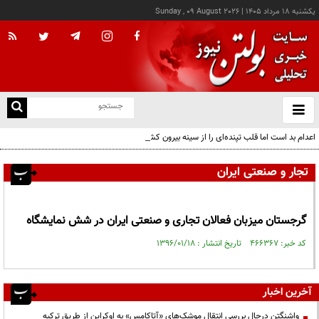
يکشنبه ۱۸ مرداد ۱۴۰۵
|
Sunday , 09 August 2026
از
و
ته
اعدام بد است اما قلب تپنده‌ای را از سینه بیرون کشیدن نه!
ن
نو
تجار و صنعتی ایران
گرجستان میزبان فعالان تجاری و صنعتی ایران در شش نمایشگاه
کد خبر: ۴۶۶۳۶۷ تاریخ انتشار : ۱۳۹۶/۰۱/۱۸
آخرین اخبار
واشنگتن درحال بررسی انتقال موشک‌های «آتاکامس» به اوکراین از طریق ترکیه