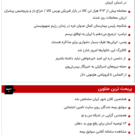
در استان کرمان
معامله بیش از ۴۱۳ هزار تن کالا در بازار فیزیکی بورس کالا / حراج باز و پتروشیمی پیشران
ارزش معاملات روز شدند
شکنجه رئیس بیمارستان کمال عدوان غزه در زندان رژیم صهیونیستی
ترامپ: ترجیح می‌دهم با ایران به توافق برسم
ونس: ایرانی‌ها طرف بسیار دشواری برای مذاکره هستند
کالابرگ این خانوارها امروز شارژ شد
از دشمن ذره ای امید خیرخواهی نباید داشته باشیم
حمله نیروهای اسرائیلی به خبرنگار پرس‌تی‌وی
از التماس تا فروپاشی هژمونی دلار
پربحث ترین عناوین
هشتمین کلان شهر ایران مشخص شد
سوابق بیمه شدگان روی سایت تامین اجتماعی
همجنس گرایی در شبکه من و تو
13 توصیه آسان برای رفع بوی بد دهان
مشاهده سامانه آنلاين سوابق بیمه