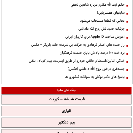
حكم آيت‌الله مكارم درباره شاهين نجفي
سایتهای همسریابی!
دعايي كه قطعا مستجاب مي‌شود
جزئیات جدید قتل روح الله داداشی
آموزش ساخت Apple ID برای کاربران ایرانی
راز خنده های اصغر فرهادی به حرکت بی شرمانه خانم بازیگر + عکس
پرداخت ۱۰۰ درصد پاداش پایان خدمت فرهنگیان
خلافی آنلاین/استعلام خلافی خودرو از طریق اینترنت، پیام کوتاه ، تلفن
جسدغرق درخون روح الله داداشی (عکس)
پاسخ های دکتر توکلی به سوالات کنکوری ها
لینک های مفید
قیمت شیشه سکوریت
آلپاری
بیم دتکتور