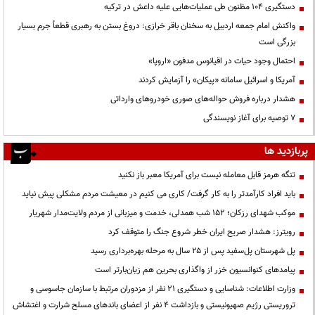
دستگیری ۱۰۴ مظنون طی عملیات‌هایی علیه داعش در ترکیه
واکنش امام جمعه اردبیل به سخنان باقر خرازی: دروغ بستن به رهبری قطعاً جرم بسیار
بزرگی است
احتمال وجود حیات در اقیانوس مدفون «اروپا»
آمریکا و اسرائیل سامانه «پیکان» را آزمایش کردند
هشدار درباره فروش حواله‌های صوری خودروهای وارداتی
۷ توصیه برای آغاز نویسندگی
پربازدید ها
تنگه هرمز قابل معامله نیست برای آمریکا معبر باز نکنید
باید افراد کارآمدتر را به کار گرفت/ کاری می کنیم در معیشت مردم مشکلی پیش نیاید
موکب شهدای رزکان؛ ۱۵۲ شب همدلی، خدمت و میزبانی از مردم ولایت‌مدار شهریار
رویترز: هشدار صریح ایران خطر شروع جنگ را متوقف کرد
پل شهرستان پل‌سفید پس از ۲۵ سال به مرحله بهره‌برداری رسید
پیامدهای کنوانسیون خزر از واگذاری بحرین هم زیان‌بارتر است
وزارت اطلاعات: شناسایی و دستگیری ۲۱ نفر از مزدوران مرتبط با سازمان جاسوسی و
تروریستی رژیم صهیونیستی و بازداشت ۴ نفر از اعضای باندهای مسلح شرارت و اغتشاش