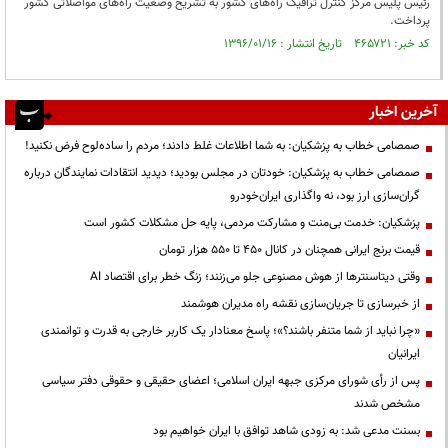
رئیس پلیس مرکز کنترل ترافیک راه‌های کشور به تشريح وضعيت راه‌های مواصلاتی كشور
پرداخت.
کد خبر: ۴۶۵۷۲۱ تاریخ انتشار : ۱۳۹۶/۰۱/۱۶
آخرین اخبار
صمصامی خطاب به پزشکیان: به شما اطلاعات غلط دادند؛ مردم را ساده‌لوح فرض نکنید!
صمصامی خطاب به پزشکیان: خودتان در مجلس بودید؛ دیدید انتقادات نمایندگان درباره
گران‌سازی ارز بود، نه واگذاری ایران‌خودرو
پزشکیان: خدمت بی‌منت و مشارکت مردمی، پایه حل مشکلات کشور است
قیمت‌ برنج ایرانی همچنان در کانال ۴۵۰ تا ۵۵۰ هزار تومان
وقتی دیتاسنترها از هوش مصنوعی جلو می‌زنند؛ زنگ خطر برای اقتصاد AI
از خبرسازی تا جریان‌سازی نقشه راه مدیران هوشمند
«چرا نباید از شما متنفر باشند؟»؛ پاسخ معنادار یک کاربر خارجی به قدرت و توانمندی
ایرانیان
پس از رأی شورای مرکزی جبهه ایران اسلامی؛ اعضای حقیقی و حقوقی دفتر سیاسی
مشخص شدند
بسنت مدعی شد: به زودی شاهد توافق با ایران خواهیم بود