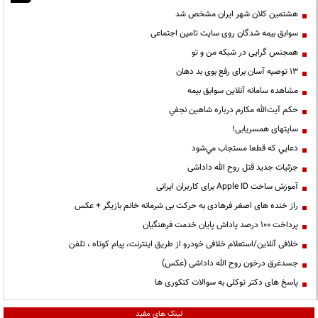
هشتمین کلان شهر ایران مشخص شد
سوابق بیمه شدگان روی سایت تامین اجتماعی
همجنس گرایی در شبکه من و تو
13 توصیه آسان برای رفع بوی بد دهان
مشاهده سامانه آنلاين سوابق بیمه
حكم آيت‌الله مكارم درباره شاهين نجفي
سایتهای همسریابی!
دعايي كه قطعا مستجاب مي‌شود
جزئیات جدید قتل روح الله داداشی
آموزش ساخت Apple ID برای کاربران ایرانی
راز خنده های اصغر فرهادی به حرکت بی شرمانه خانم بازیگر + عکس
پرداخت ۱۰۰ درصد پاداش پایان خدمت فرهنگیان
خلافی آنلاین/استعلام خلافی خودرو از طریق اینترنت، پیام کوتاه ، تلفن
جسدغرق درخون روح الله داداشی (عکس)
پاسخ های دکتر توکلی به سوالات کنکوری ها
لینک های مفید