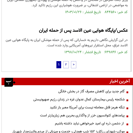
وزیر جنگ اسرائیل در سخنانی در واکنش به حمله موشکی و پهپادی جمهوری اسلامی ایران
به مواضعی در اراضی اشغالی، بر ضرورت هوشیاری این رژیم تاکید کرد.
کد خبر: ۸۴۴۵۶۰ تاریخ انتشار : ۱۴۰۳/۰۱/۲۶
عکس/پایگاه هوایی عین الاسد پس از حمله ایران‎
در این گزارش نگاهی داریم به خساراتی که پس از حمله موشکی ایران به پایگاه هوایی عین
الاسد عراق، محل استقرار نیروهای آمریکایی وارد شده است.
کد خبر: ۶۴۹۸۴۶ تاریخ انتشار : ۱۳۹۸/۱۰/۲۴
1
2
>
آخرین اخبار
گام جدید برای کاهش مصرف گاز در بخش خانگی
شکنجه رئیس بیمارستان کمال عدوان غزه در زندان رژیم صهیونیستی
تنگه هرمز قابل معامله نیست برای آمریکا معبر باز نکنید
پیامدهای کنوانسیون خزر از واگذاری بحرین هم زیان‌بارتر است
از دشمن ذره ای امید خیرخواهی نباید داشته باشیم
موکب شهدای رزکان؛ ۱۵۲ شب همدلی، خدمت و میزبانی از مردم ولایت‌مدار شهریار