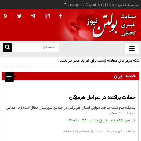
پنجشنبه ۱۵ مرداد ۱۴۰۵
|
Thursday , 06 August 2026
از
و
ته
تنگه هرمز قابل معامله نیست برای آمریکا معبر باز نکنید
ن
نو
حمله ایران
حملات پراکنده در سواحل هرمزگان
شامگاه پنج شنبه پدافند هوایی استان هرمزگان در چندین شهرستان فعال شده و با اهدافی
مقابله کرده است.
کد خبر: ۸۸۶۸۲۶ تاریخ انتشار : ۱۴۰۵/۰۲/۱۸
جزئیات درگیری‌های امشب به نقل از سخنگوی قرارگاه خاتم