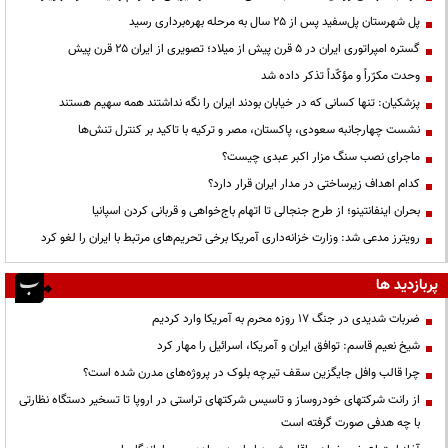
پل شهرستان پل‌سفید پس از ۲۵ سال به مرحله بهره‌برداری رسید
گستره امپراتوری ایران در ۵ قرن پیش از میلاد؛ تصویری از ایران ۲۵ قرن پیش
وحدت مکرّراً و مؤکّداً تذکر داده شد
پزشکیان: تنها کسانی که در خیابان بودند ایران را نگه نداشتند همه سهیم هستند
نشست چهارجانبه سعودی، پاکستان، مصر و ترکیه با تاکید بر کنترل تنش‌ها
ماجرای نصب سنگ مزار اکبر عبدی چیست؟
کدام اهداف زیرساختی در مدار ایران قرار دارد؟
بحران اینفانتینو؛ از طرح جنجالی تا اتهام باج‌خواهی و قربانی کردن اسپانیا
رویترز مدعی شد: وزارت خزانه‌داری آمریکا برخی تحریم‌های مرتبط با ایران را لغو کرد
پربازدید ها
ضربات شدیدی در جنگ ۱۷ روزه محرم به آمریکا وارد کردیم
شیخ نعیم قاسم: توافق ایران و آمریکا، اسرائیل را مهار کرد
چرا قالب وافل جایگزین سقف تیرچه بلوک در پروژه‌های مدرن شده است؟
از رانت‌ شرکتهای خودروساز و تاسیس شرکتهای تراستی در اروپا تا تسخیر دستگاه نظارتی
با چه هدفی صورت گرفته است