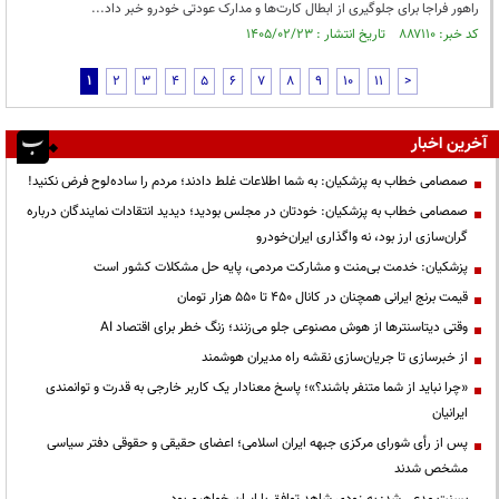
راهور فراجا برای جلوگیری از ابطال کارت‌ها و مدارک عودتی خودرو خبر داد...
کد خبر: ۸۸۷۱۱۰ تاریخ انتشار : ۱۴۰۵/۰۲/۲۳
1
2
3
4
5
6
7
8
9
10
11
>
آخرین اخبار
صمصامی خطاب به پزشکیان: به شما اطلاعات غلط دادند؛ مردم را ساده‌لوح فرض نکنید!
صمصامی خطاب به پزشکیان: خودتان در مجلس بودید؛ دیدید انتقادات نمایندگان درباره
گران‌سازی ارز بود، نه واگذاری ایران‌خودرو
پزشکیان: خدمت بی‌منت و مشارکت مردمی، پایه حل مشکلات کشور است
قیمت‌ برنج ایرانی همچنان در کانال ۴۵۰ تا ۵۵۰ هزار تومان
وقتی دیتاسنترها از هوش مصنوعی جلو می‌زنند؛ زنگ خطر برای اقتصاد AI
از خبرسازی تا جریان‌سازی نقشه راه مدیران هوشمند
«چرا نباید از شما متنفر باشند؟»؛ پاسخ معنادار یک کاربر خارجی به قدرت و توانمندی
ایرانیان
پس از رأی شورای مرکزی جبهه ایران اسلامی؛ اعضای حقیقی و حقوقی دفتر سیاسی
مشخص شدند