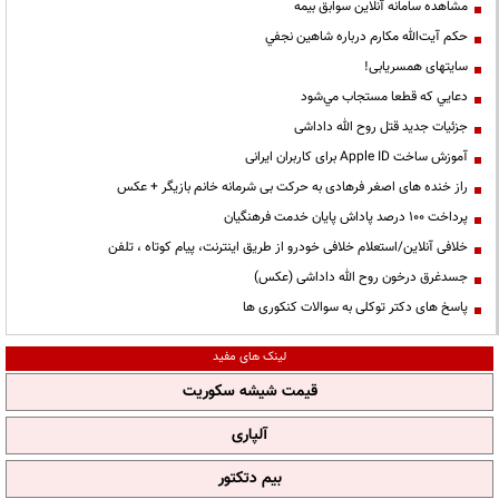
مشاهده سامانه آنلاين سوابق بیمه
حكم آيت‌الله مكارم درباره شاهين نجفي
سایتهای همسریابی!
دعايي كه قطعا مستجاب مي‌شود
جزئیات جدید قتل روح الله داداشی
آموزش ساخت Apple ID برای کاربران ایرانی
راز خنده های اصغر فرهادی به حرکت بی شرمانه خانم بازیگر + عکس
پرداخت ۱۰۰ درصد پاداش پایان خدمت فرهنگیان
خلافی آنلاین/استعلام خلافی خودرو از طریق اینترنت، پیام کوتاه ، تلفن
جسدغرق درخون روح الله داداشی (عکس)
پاسخ های دکتر توکلی به سوالات کنکوری ها
لینک های مفید
قیمت شیشه سکوریت
آلپاری
بیم دتکتور