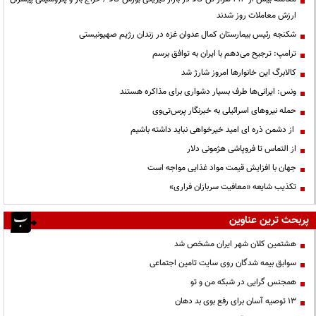
ارزش معاملات روز شدند
شکنجه رئیس بیمارستان کمال عدوان غزه در زندان رژیم صهیونیستی
ترامپ: ترجیح می‌دهم با ایران به توافق برسم
کالابرگ این خانوارها امروز شارژ شد
ونس: ایرانی‌ها طرف بسیار دشواری برای مذاکره هستند
حمله نیروهای اسرائیلی به خبرنگار پرس‌تی‌وی
از دشمن ذره ای امید خیرخواهی نباید داشته باشیم
از التماس تا فروپاشی هژمونی دلار
جهان با افزایش قیمت مواد غذایی مواجه است
تکذیب شایعه «معافیت سربازان فراری»
پربحث ترین عناوین
هشتمین کلان شهر ایران مشخص شد
سوابق بیمه شدگان روی سایت تامین اجتماعی
همجنس گرایی در شبکه من و تو
13 توصیه آسان برای رفع بوی بد دهان