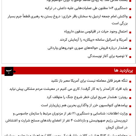
بسنت مدعی شد: به زودی شاهد توافق با ایران خواهیم بود
دستگیری ۱۰۴ مظنون طی عملیات‌هایی علیه داعش در ترکیه
واکنش امام جمعه اردبیل به سخنان باقر خرازی: دروغ بستن به رهبری قطعاً جرم بسیار
بزرگی است
احتمال وجود حیات در اقیانوس مدفون «اروپا»
آمریکا و اسرائیل سامانه «پیکان» را آزمایش کردند
هشدار درباره فروش حواله‌های صوری خودروهای وارداتی
۷ توصیه برای آغاز نویسندگی
پربازدید ها
تنگه هرمز قابل معامله نیست برای آمریکا معبر باز نکنید
باید افراد کارآمدتر را به کار گرفت/ کاری می کنیم در معیشت مردم مشکلی پیش نیاید
رویترز: هشدار صریح ایران خطر شروع جنگ را متوقف کرد
پیامدهای کنوانسیون خزر از واگذاری بحرین هم زیان‌بارتر است
وزارت اطلاعات: شناسایی و دستگیری ۲۱ نفر از مزدوران مرتبط با سازمان جاسوسی و
تروریستی رژیم صهیونیستی و بازداشت ۴ نفر از اعضای باندهای مسلح شرارت و اغتشاش
در استان کرمان
معامله بیش از ۴۱۳ هزار تن کالا در بازار فیزیکی بورس کالا / حراج باز و پتروشیمی پیشران