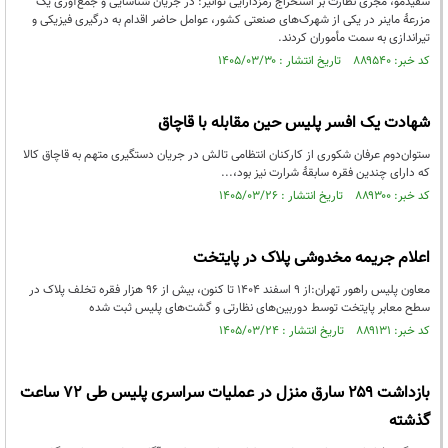
سفیدمو، مجری نظارت بر استخراج رمزدارایی توانیر: در جریان شناسایی و جمع‌آوری یک
مزرعۀ ماینر در یکی از شهرک‌های صنعتی کشور، عوامل حاضر اقدام به درگیری فیزیکی و
تیراندازی به سمت مأموران کردند.
کد خبر: ۸۸۹۵۴۰ تاریخ انتشار : ۱۴۰۵/۰۳/۳۰
شهادت یک افسر پلیس حین مقابله با قاچاق
ستوان‌دوم عرفان شکوری از کارکنان انتظامی تالش در جریان دستگیری متهم به قاچاق کالا
که دارای چندین فقره سابقهٔ شرارت نیز بود،...
کد خبر: ۸۸۹۳۰۰ تاریخ انتشار : ۱۴۰۵/۰۳/۲۶
اعلام جریمه مخدوشی پلاک در پایتخت
معاون پلیس راهور تهران:از ۹ اسفند ۱۴۰۴ تا کنون، بیش از ۹۶ هزار فقره تخلف پلاک در
سطح معابر پایتخت توسط دوربین‌های نظارتی و گشت‌های پلیس ثبت شده
کد خبر: ۸۸۹۱۳۱ تاریخ انتشار : ۱۴۰۵/۰۳/۲۴
بازداشت ۲۵۹ سارق منزل در عملیات سراسری پلیس طی ۷۲ ساعت
گذشته