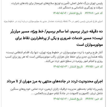
پلیس تهران بزرگ:عامل اصلی تأمین و توزیع سلاح‌های غیرمجاز برای باندهای شرارت،
سرقت و زورگیری شناسایی و دستگیر شد.
کد خبر: ۸۹۱۹۸۸ تاریخ انتشار : ۱۴۰۵/۰۵/۰۶
اجرای طرح ضربتی پلیس راهور در ۴۰ نقطه پایتخت؛ هشدار جدی به موتورسواران درباره تردد در خطوط ویژه
ده دقیقه دیرتر برسیم، اما سالم برسیم/ خط ویژه، مسیر میان‌بُر
نیست؛ مسیر خدمات ضروری و یکی از پرخطرترین نقاط برای
موتورسواران است
آغاز طرح برخورد با تردد موتورسواران در خطوط ویژه تهران، تنها یک اقدام انتظامی نیست؛
بلکه هشداری جدی برای حفظ جان هزاران راکب موتورسیکلتی است که هر روز برای کسب
روزی و انجام امور روزمره در سطح شهر تردد می‌کنند.
کد خبر: ۸۹۱۷۵۱ تاریخ انتشار : ۱۴۰۵/۰۵/۰۳
اجرای محدودیت تردد در جاده‌های منتهی به مرز مهران از ۱۱ مرداد
پلیس‌راه ایلام: به‌منظور مدیریت ترافیک زائران اربعین، تردد تمامی خودروهای سنگین
شامل تریلر، کامیون و کامیونت در جادهٔ ایلام–مهران و بالعکس ...
کد خبر: ۸۹۱۶۸۷ تاریخ انتشار : ۱۴۰۵/۰۵/۰۲