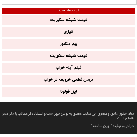
لینک های مفید
قیمت شیشه سکوریت
آلپاری
بیم دتکتور
قیمت شیشه سکوریت
فیلم آپنه خواب
درمان قطعی خروپف در خواب
لیزر فوتونا
تمام حقوق مادی و معنوی این سایت متعلق به بولتن نیوز است و استفاده از مطالب با ذکر منبع
بلامانع است.
طراحی و تولید: "
ایران سامانه
"