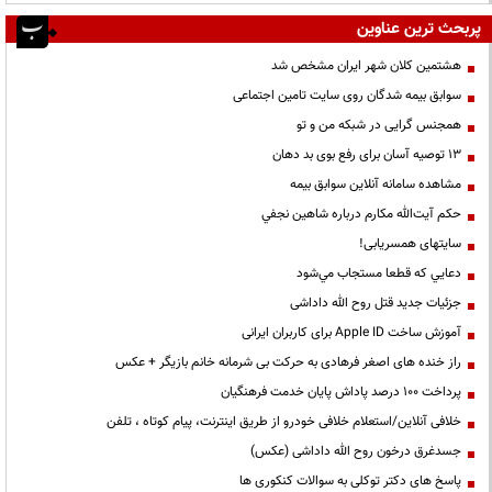
پربحث ترین عناوین
هشتمین کلان شهر ایران مشخص شد
سوابق بیمه شدگان روی سایت تامین اجتماعی
همجنس گرایی در شبکه من و تو
13 توصیه آسان برای رفع بوی بد دهان
مشاهده سامانه آنلاين سوابق بیمه
حكم آيت‌الله مكارم درباره شاهين نجفي
سایتهای همسریابی!
دعايي كه قطعا مستجاب مي‌شود
جزئیات جدید قتل روح الله داداشی
آموزش ساخت Apple ID برای کاربران ایرانی
راز خنده های اصغر فرهادی به حرکت بی شرمانه خانم بازیگر + عکس
پرداخت ۱۰۰ درصد پاداش پایان خدمت فرهنگیان
خلافی آنلاین/استعلام خلافی خودرو از طریق اینترنت، پیام کوتاه ، تلفن
جسدغرق درخون روح الله داداشی (عکس)
پاسخ های دکتر توکلی به سوالات کنکوری ها