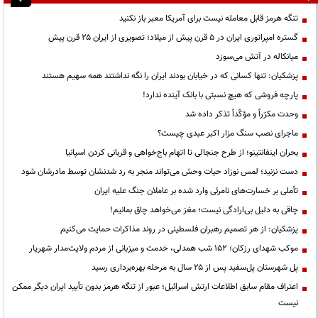
تنگه هرمز قابل معامله نیست برای آمریکا معبر باز نکنید
گستره امپراتوری ایران در ۵ قرن پیش از میلاد؛ تصویری از ایران ۲۵ قرن پیش
میانکاله در آتش می‌سوزد
پزشکیان: تنها کسانی که در خیابان بودند ایران را نگه نداشتند همه سهیم هستند
پارچه فروشی که هیچ نسبتی با بانک آینده ندارد!
وحدت مکرّراً و مؤکّداً تذکر داده شد
ماجرای نصب سنگ مزار اکبر عبدی چیست؟
بحران اینفانتینو؛ از طرح جنجالی تا اتهام باج‌خواهی و قربانی کردن اسپانیا
دست نزنید؛ لمس نوزاد حیات وحش می‌تواند منجر به رد شدنشان توسط مادرشان شود
تأملی بر خسارت‌های نامرئی وارد شده بر عاملان جنگ علیه ایران
چاقی به دلیل بی‌ارادگی نیست؛ مغز می‌خواهد چاق بمانیم!
پزشکیان: از هر تصمیم رهبران فلسطینی در روند مذاکرات حمایت می‌کنیم
موکب شهدای رزکان؛ ۱۵۲ شب همدلی، خدمت و میزبانی از مردم ولایت‌مدار شهریار
پل شهرستان پل‌سفید پس از ۲۵ سال به مرحله بهره‌برداری رسید
اعتراف مقام سابق اطلاعات ارتش اسرائیل؛ عبور از تنگه هرمز بدون تأیید ایران دیگر ممکن
نیست