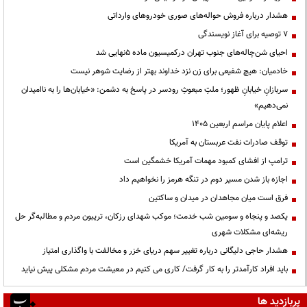
هشدار درباره فروش حواله‌های صوری خودروهای وارداتی
۷ توصیه برای آغاز نویسندگی
احیای شن‌چاله‌های جنوب تهران درکمیسیون ماده ۵نهایی شد
خادمیان: هیچ شفیعی برای زن نزد خداوند بهتر از رضایت شوهر نیست
سربازانِ خیابانِ ظهور؛ ملتِ مبعوثِ رودسر در پاسخ به دشمن: «خیابان‌ها را به ناامیدان
نمی‌دهیم»
اعلام پایان مراسم اربعین ۱۴۰۵
توقف صادرات نفت عربستان به آمریکا
ترامپ از افشای کمبود مهمات آمریکا خشمگین است
اجازه باز شدن مسیر دوم در تنگه هرمز را نخواهیم داد
فرق است میان مجاهدان در میدان و ساکتین
یکصد و پنجاه و سومین شب خدمت؛ موکب شهدای رزکان، تریبون مردم و مطالبه‌گر حل
ریشه‌ای مشکلات شهری
هشدار حاجی دلیگانی درباره تغییر سهم دریای خزر و مخالفت با واگذاری امتیاز
باید افراد کارآمدتر را به کار گرفت/ کاری می کنیم در معیشت مردم مشکلی پیش نیاید
پربازدید ها