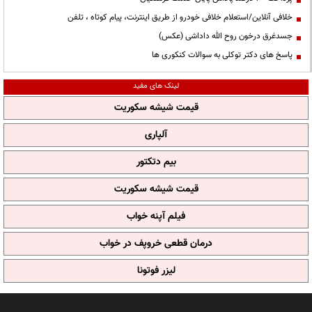
خلافی آنلاین/استعلام خلافی خودرو از طریق اینترنت، پیام کوتاه ، تلفن
جسدغرق درخون روح الله داداشی (عکس)
پاسخ های دکتر توکلی به سوالات کنکوری ها
لینک های مفید
قیمت شیشه سکوریت
آلپاری
بیم دتکتور
قیمت شیشه سکوریت
فیلم آپنه خواب
درمان قطعی خروپف در خواب
لیزر فوتونا