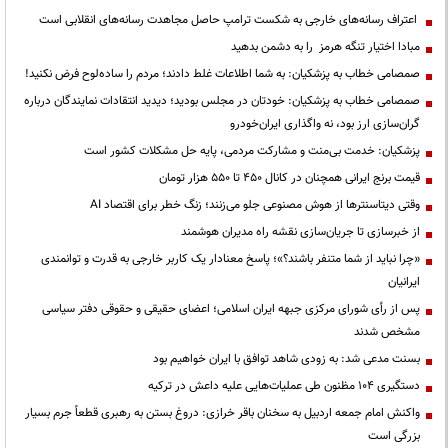
اعتراف رسانه‌های خارجی به شکست ترامپ حاصل مجاهدت رسانه‌های انقلابی است
مبادا اختیار تنگه هرمز را به دشمن بدهید
صمصامی خطاب به پزشکیان: به شما اطلاعات غلط دادند؛ مردم را ساده‌لوح فرض نکنید!
صمصامی خطاب به پزشکیان: خودتان در مجلس بودید؛ دیدید انتقادات نمایندگان درباره
گران‌سازی ارز بود، نه واگذاری ایران‌خودرو
پزشکیان: خدمت بی‌منت و مشارکت مردمی، پایه حل مشکلات کشور است
قیمت‌ برنج ایرانی همچنان در کانال ۴۵۰ تا ۵۵۰ هزار تومان
وقتی دیتاسنترها از هوش مصنوعی جلو می‌زنند؛ زنگ خطر برای اقتصاد AI
از خبرسازی تا جریان‌سازی نقشه راه مدیران هوشمند
«چرا نباید از شما متنفر باشند؟»؛ پاسخ معنادار یک کاربر خارجی به قدرت و توانمندی
ایرانیان
پس از رأی شورای مرکزی جبهه ایران اسلامی؛ اعضای حقیقی و حقوقی دفتر سیاسی
مشخص شدند
بسنت مدعی شد: به زودی شاهد توافق با ایران خواهیم بود
دستگیری ۱۰۴ مظنون طی عملیات‌هایی علیه داعش در ترکیه
واکنش امام جمعه اردبیل به سخنان باقر خرازی: دروغ بستن به رهبری قطعاً جرم بسیار
بزرگی است