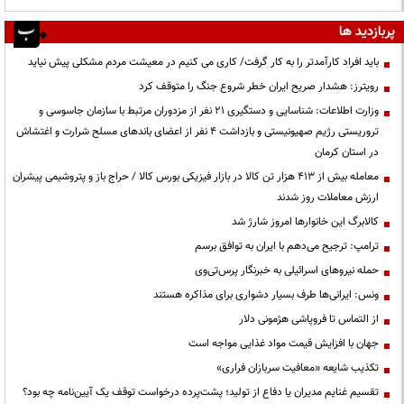
پربازدید ها
باید افراد کارآمدتر را به کار گرفت/ کاری می کنیم در معیشت مردم مشکلی پیش نیاید
رویترز: هشدار صریح ایران خطر شروع جنگ را متوقف کرد
وزارت اطلاعات: شناسایی و دستگیری ۲۱ نفر از مزدوران مرتبط با سازمان جاسوسی و
تروریستی رژیم صهیونیستی و بازداشت ۴ نفر از اعضای باندهای مسلح شرارت و اغتشاش
در استان کرمان
معامله بیش از ۴۱۳ هزار تن کالا در بازار فیزیکی بورس کالا / حراج باز و پتروشیمی پیشران
ارزش معاملات روز شدند
کالابرگ این خانوارها امروز شارژ شد
ترامپ: ترجیح می‌دهم با ایران به توافق برسم
حمله نیروهای اسرائیلی به خبرنگار پرس‌تی‌وی
ونس: ایرانی‌ها طرف بسیار دشواری برای مذاکره هستند
از التماس تا فروپاشی هژمونی دلار
جهان با افزایش قیمت مواد غذایی مواجه است
تکذیب شایعه «معافیت سربازان فراری»
تقسیم غنایم مدیران یا دفاع از تولید؛ پشت‌پرده درخواست توقف یک آیین‌نامه چه بود؟