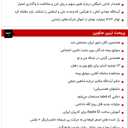
هشدار حاجی دلیگانی درباره تغییر سهم دریای خزر و مخالفت با واگذاری امتیاز
آیت‌الله جوادی آملی: با هرکس که وحدت ملی و اسلامی را بشکند، باید مقابله کرد
تهاتر ۱۶۷۳ میلیارد تومان از اموال شرکت‌های تراستی
پربحث ترین عناوین
هشتمین کلان شهر ایران مشخص شد
سوابق بیمه شدگان روی سایت تامین اجتماعی
همجنس گرایی در شبکه من و تو
13 توصیه آسان برای رفع بوی بد دهان
مشاهده سامانه آنلاين سوابق بیمه
حكم آيت‌الله مكارم درباره شاهين نجفي
سایتهای همسریابی!
دعايي كه قطعا مستجاب مي‌شود
جزئیات جدید قتل روح الله داداشی
آموزش ساخت Apple ID برای کاربران ایرانی
راز خنده های اصغر فرهادی به حرکت بی شرمانه خانم بازیگر + عکس
پرداخت ۱۰۰ درصد پاداش پایان خدمت فرهنگیان