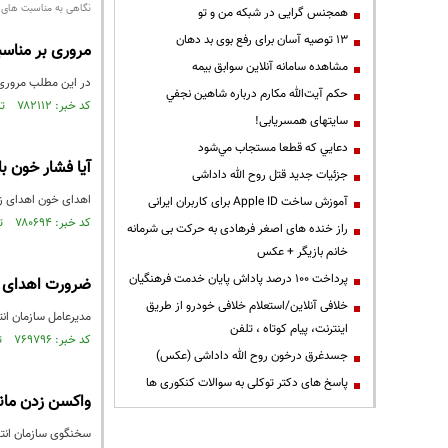
نگاهی به مناسبت های ا
همجنس گرایی در شبکه من و تو
13 توصیه آسان برای رفع بوی بد دهان
مروری بر مناسبت‌ها
مشاهده سامانه آنلاين سوابق بیمه
در این مطلب مروری 
حكم آيت‌الله مكارم درباره شاهين نجفي
کد خبر: ۷۸۲۱۱۲ تاریخ انتشار : ۱۴۰۱/۰۳/۲۴
سایتهای همسریابی!
دعايي كه قطعا مستجاب مي‌شود
آیا فشار خون با
جزئیات جدید قتل روح الله داداشی
اهدای خون اهدای زند
آموزش ساخت Apple ID برای کاربران ایرانی
کد خبر: ۷۸۰۶۹۴ تاریخ انتشار : ۱۴۰۱/۰۳/۱۳
راز خنده های اصغر فرهادی به حرکت بی شرمانه
خانم بازیگر + عکس
پرداخت ۱۰۰ درصد پاداش پایان خدمت فرهنگیان
ضرورت اهدای خ
خلافی آنلاین/استعلام خلافی خودرو از طریق
مدیرعامل سازمان ان
اینترنت، پیام کوتاه ، تلفن
کد خبر: ۷۶۹۷۹۶ تاریخ انتشار : ۱۴۰۰/۱۲/۲۸
جسدغرق درخون روح الله داداشی (عکس)
پاسخ های دکتر توکلی به سوالات کنکوری ها
واکسن زدن مان
سخنگوی سازمان انتقا