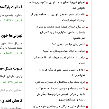
احیای شن‌چاله‌های جنوب تهران درکمیسیون ماده
فعالیت پایگاه‌های اه
۵نهایی شد
خادمیان: هیچ شفیعی برای زن نزد خداوند بهتر از
معاون اجتماعی سازمان انتقال 
رضایت شوهر نیست
کد خبر: ۸۶۶۲۲۰ تاریخ انتشار : ۱۴۰۳/۱۲/۲۹
سربازانِ خیابانِ ظهور؛ ملتِ مبعوثِ رودسر در
پاسخ به دشمن: «خیابان‌ها را به ناامیدان
تهرانی‌ها خون ا
نمی‌دهیم»
مدیرکل انتقال خون ا
اعلام پایان مراسم اربعین ۱۴۰۵
مانند همیشه یاری‌گر
توقف صادرات نفت عربستان به آمریکا
کد خبر: ۸۶۵۱۸۹ تاریخ انتشار : ۱۴۰۳/۱۲/۰۷
ترامپ از افشای کمبود مهمات آمریکا خشمگین
است
دعوت هلال‌احم
اجازه باز شدن مسیر دوم در تنگه هرمز را
نخواهیم داد
رئیس سازمان داوطلبا
فرق است میان مجاهدان در میدان و ساکتین
کد خبر: ۸۶۰۵۳۸ تاریخ انتشار : ۱۴۰۳/۰۹/۲۶
یکصد و پنجاه و سومین شب خدمت؛ موکب
سخنگوی سازمان انتقال 
شهدای رزکان، تریبون مردم و مطالبه‌گر حل
ریشه‌ای مشکلات شهری
کاهش اهدای خو
هشدار حاجی دلیگانی درباره تغییر سهم دریای
سخنگوی سازمان انتق