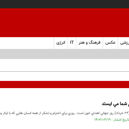
زشی
عکس
فرهنگ و هنر
IT
انرژی
 شما مي ايستد
..