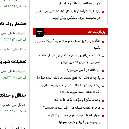
خزر و مخالفت با واگذاری امتیاز
کد خبر: ۸۶۰۴۴۹ تاریخ انتشار : ۱۴۰۳/۰۹/۲۵
باید افراد کارآمدتر را به کار گرفت/ کاری می کنیم
در معیشت مردم مشکلی پیش نیاید
هشدار روند کا
پربازدید ها
مدیرکل انتقال خون ا
کد خبر: ۸۵۴۹۹۴ تاریخ انتشار : ۱۴۰۳/۰۷/۰۵
تنگه هرمز قابل معامله نیست برای آمریکا معبر باز
نکنید
در گفت‌وگوی مطرح شد
گستره امپراتوری ایران در ۵ قرن پیش از میلاد؛
تعطیلات شهریو
تصویری از ایران ۲۵ قرن پیش
میانکاله در آتش می‌سوزد
مدیرکل انتقال خون ا
پارچه فروشی که هیچ نسبتی با بانک آینده ندارد!
کد خبر: ۸۵۳۴۳۰ تاریخ انتشار : ۱۴۰۳/۰۶/۱۶
پزشکیان: تنها کسانی که در خیابان بودند ایران را
نگه نداشتند همه سهیم هستند
حداقل و حداکث
وحدت مکرّراً و مؤکّداً تذکر داده شد
حداقل سن اهدای خون ۱۸ سال و حداکثر سن ۶۵ سال است.هر کسیه خون که حدود ۴۰۰ تا ۴۵۰ سی سی است که در سه بخش گل
ماجرای نصب سنگ مزار اکبر عبدی چیست؟
کد خبر: ۸۴۰۶۸۰ تاریخ انتشار : ۱۴۰۲/۱۱/۲۴
بحران اینفانتینو؛ از طرح جنجالی تا اتهام
باج‌خواهی و قربانی کردن اسپانیا