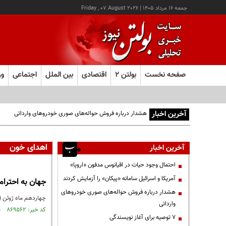
جمعه ۱۶ مرداد ۱۴۰۵
|
Friday , 07 August 2026
صفحه نخست
بولتن ۲
اقتصادی
بین الملل
اجتماعی
ور
آخرین اخبار
هشدار درباره فروش حواله‌های صوری خودروهای وارداتی
اهدای خون
آخرین اخبار
احتمال وجود حیات در اقیانوس مدفون «اروپا»
آمریکا و اسرائیل سامانه «پیکان» را آزمایش کردند
جهان به احترام
هشدار درباره فروش حواله‌های صوری خودروهای
چهاردهم ماه ژوئن (24 خرداد) روز جهاني اهداي خون است. روزي براي احترام و تشكر از همه انسان هايي كه با ايثار و اهداي خون خود.
وارداتی
کد خبر: ۸۶۹۵۶۲ تاریخ انتشار : ۱۴۰۴/۰۳/۱۹
۷ توصیه برای آغاز نویسندگی