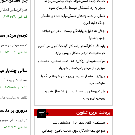
چرا اهدای خون
دست نزنید؛ لمس نوزاد حیات وحش می‌تواند
منجر به رد شدنشان توسط مادرشان شود
هموکروماتوز اختلال
تأملی بر خسارت‌های نامرئی وارد شده بر عاملان
کد خبر: ۸۳۹۴۲۸ تاریخ انتشار : ۱۴۰۲/۱۱/۰۹
جنگ علیه ایران
چاقی به دلیل بی‌ارادگی نیست؛ مغز می‌خواهد
تجمع مردم مصر
چاق بمانیم!
تجمع مردم در مصر ب
باید افراد کارآمدتر را به کار گرفت/ کاری می کنیم
کد خبر: ۸۳۱۶۱۴ تاریخ انتشار : ۱۴۰۲/۰۷/۲۰
در معیشت مردم مشکلی پیش نیاید
موکب شهدای رزکان؛ ۱۵۲ شب همدلی، خدمت و
میزبانی از مردم ولایت‌مدار شهریار
سالی چندبار می
رویترز: هشدار صریح ایران خطر شروع جنگ را
اهدای خون و فرآورده
متوقف کرد
کد خبر: ۸۰۵۸۰۵ تاریخ انتشار : ۱۴۰۱/۰۹/۱۷
پل شهرستان پل‌سفید پس از ۲۵ سال به مرحله
بهره‌برداری رسید
نگاهی به مناسبت های ا
مروری بر مناسبت‌ها
پربحث ترین عناوین
در این مطلب مروری 
هشتمین کلان شهر ایران مشخص شد
کد خبر: ۷۸۸۶۷۳ تاریخ انتشار : ۱۴۰۱/۰۵/۰۹
سوابق بیمه شدگان روی سایت تامین اجتماعی