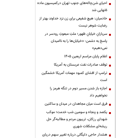
احیای شن‌چاله‌های جنوب تهران درکمیسیون ماده
۵نهایی شد
خادمیان: هیچ شفیعی برای زن نزد خداوند بهتر از
رضایت شوهر نیست
سربازانِ خیابانِ ظهور؛ ملتِ مبعوثِ رودسر در
پاسخ به دشمن: «خیابان‌ها را به ناامیدان
نمی‌دهیم»
اعلام پایان مراسم اربعین ۱۴۰۵
توقف صادرات نفت عربستان به آمریکا
ترامپ از افشای کمبود مهمات آمریکا خشمگین
است
اجازه باز شدن مسیر دوم در تنگه هرمز را
نخواهیم داد
فرق است میان مجاهدان در میدان و ساکتین
یکصد و پنجاه و سومین شب خدمت؛ موکب
شهدای رزکان، تریبون مردم و مطالبه‌گر حل
ریشه‌ای مشکلات شهری
هشدار حاجی دلیگانی درباره تغییر سهم دریای