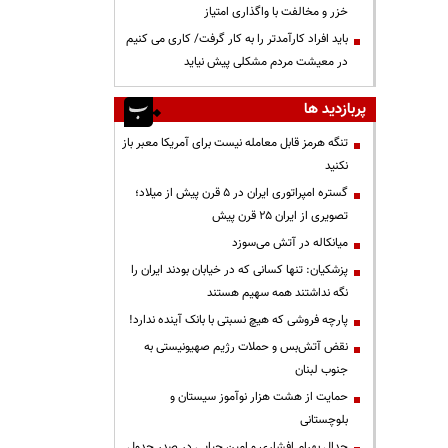
خزر و مخالفت با واگذاری امتیاز
باید افراد کارآمدتر را به کار گرفت/ کاری می کنیم
در معیشت مردم مشکلی پیش نیاید
پربازدید ها
تنگه هرمز قابل معامله نیست برای آمریکا معبر باز
نکنید
گستره امپراتوری ایران در ۵ قرن پیش از میلاد؛
تصویری از ایران ۲۵ قرن پیش
میانکاله در آتش می‌سوزد
پزشکیان: تنها کسانی که در خیابان بودند ایران را
نگه نداشتند همه سهیم هستند
پارچه فروشی که هیچ نسبتی با بانک آینده ندارد!
نقض آتش‌بس و حملات رژیم صهیونیستی به
جنوب لبنان
حمایت از هشت هزار نوآموز سیستان و
بلوچستانی
جدال بهرام افشاری و امین حیایی در صدر جدول