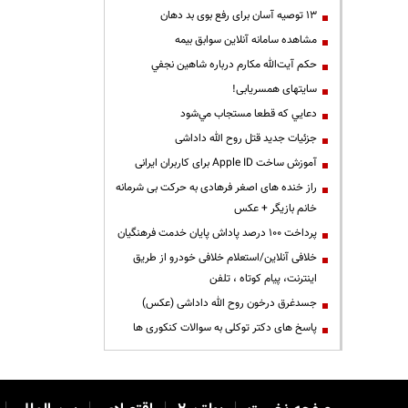
13 توصیه آسان برای رفع بوی بد دهان
مشاهده سامانه آنلاين سوابق بیمه
حكم آيت‌الله مكارم درباره شاهين نجفي
سایتهای همسریابی!
دعايي كه قطعا مستجاب مي‌شود
جزئیات جدید قتل روح الله داداشی
آموزش ساخت Apple ID برای کاربران ایرانی
راز خنده های اصغر فرهادی به حرکت بی شرمانه
خانم بازیگر + عکس
پرداخت ۱۰۰ درصد پاداش پایان خدمت فرهنگیان
خلافی آنلاین/استعلام خلافی خودرو از طریق
اینترنت، پیام کوتاه ، تلفن
جسدغرق درخون روح الله داداشی (عکس)
پاسخ های دکتر توکلی به سوالات کنکوری ها
|
|
|
|