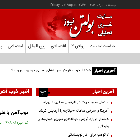
جمعه ۱۶ مرداد ۱۴۰۵
|
Friday , 07 August 2026
صفحه نخست
بولتن ۲
اقتصادی
بین الملل
اجتماعی
ور
آخرین اخبار
هشدار درباره فروش حواله‌های صوری خودروهای وارداتی
اخبار ذوب آهن
آخرین اخبار
احتمال وجود حیات در اقیانوس مدفون «اروپا»
آمریکا و اسرائیل سامانه «پیکان» را آزمایش کردند
ذوب‌آهن با غلب
هشدار درباره فروش حواله‌های صوری خودروهای
کد خبر: ۴۲۸۱۸۱ تاریخ انتشار : ۱۳۹۵/۱۰/۰۱
وارداتی
۷ توصیه برای آغاز نویسندگی