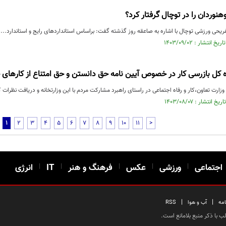
نوردان را در توچال گرفتار کرد؟
یحی ورزشی توچال با اشاره به صاعقه روز گذشته گفت: براساس استانداردهای رایج و استاندارد...
 کل بازرسی کار در خصوص آیین نامه حق دانستن و حق امتناع از کارهای
 وزارت تعاون،کار و رفاه اجتماعی در راستای راهبرد مشارکت مردم با این وزارتخانه و دریافت نظرا
1
2
3
4
5
6
7
8
9
10
11
>
اجتماعی
|
ورزشی
|
عکس
|
فرهنگ و هنر
|
IT
|
انرژی
|
|
امه
آب و هوا
RSS
 با ذکر منبع بلامانع است.