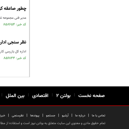
چطور صاعقه کوه
مدیر فنی مجموعه تفر
کد خبر: ۸۵۸۶۵۴ تاریخ انتشار : ۱۴۰۳/۰۹/۰۲
نظر سنجی اداره
اداره کل بازرسی کار
کد خبر: ۸۵۶۸۴۴ تاریخ انتشار : ۱۴۰۳/۰۸/۰۷
صفحه نخست
|
بولتن ۲
|
اقتصادی
|
بین الملل
|
|
|
|
|
|
|
تماس با ما
درباره ما
آرشیو
جستجو
پیوندها
نظرسنجی
خبرن
تمام حقوق مادی و معنوی این سایت متعلق به بولتن نیوز است و استفاده از مطالب