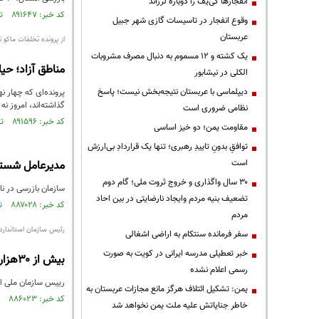
انفجارها کی‌یف را دوباره لرزاند
کد خبر: ۸۹۱۶۴۷ تاریخ انتشار : ۱۴۰۵/۰۵/۰۲
وقوع انفجار در تاسیسات گازی شهر جبیل
عربستان
از پرونده تخلفات ماکو 
یک کشته و ۱۲ مسموم به دنبال مصرف مشروبات
مناطق آزاد؛ حی
الکلی در نیشابور
دیپلماسی با عربستان نتیجه‌بخش نیست؛ پاسخ
پرونده‌ای که چهار 
گذاشته‌اند، امروز ن
نظامی ضروری است
کد خبر: ۸۹۱۵۹۶ تاریخ انتشار : ۱۴۰۵/۰۵/۰۱
مقاومت یمن؛ دو خیز اساسی
توافقِ بدونِ تاییدِ رهبری؛ تنها یک قراردادِ بی‌ارزش
است
مدیرعامل شستا 
۳۰ سال واگذاری و خروج ثروت ملی؛ گام دوم
سازمان بازرسی در نامه‌
تضعیف بنیه مردم وایجاد نارضایتی در بین احاد
کد خبر: ۸۸۷۰۲۸ تاریخ انتشار : ۱۴۰۵/۰۲/۲۱
مردم
رئیس سازمان استاندارد ا
سفر فرمانده سنتکام به اراضی اشغالی
خبر تعطیلی مدرسه ایرانی در کویت به صورت
بیش از ۳۰هزار بازرسی‌،نمونه برداری و آزمون‌های استاندارد در جنگ تحمیلی انجام شد
رسمی اعلام نشده
رییس سازمان ملی استاندارد ایران گفت: در مق
یمن: تشکیل ائتلاف هرگز مانع مجازات عربستان به
کد خبر: ۸۸۶۰۲۳ تاریخ انتشار : ۱۴۰۵/۰۲/۰۶
خاطر جنایاتش علیه ملت یمن نخواهد شد