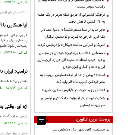
کد خبر: ۸۷۵۶۹۲ تاریخ انتشار : ۱۴۰۴/۰۷/۲۹
رضایت شوهر نیست
بازگشت بازرسان آژانس و 
ترافیک کشتیرانی از طریق تنگه هرمز در یک هفته
به ۳۳ کشتی کاهش یافت
آیا همکاری با 
«چرا نباید از شما متنفر باشند؟»؛ پاسخ معنادار
در پی توافق اخیر می
یک کاربر خارجی به قدرت و توانمندی ایرانیان
رسانه‌ای ایران را ف
آمریکا و اسرائیل سامانه «پیکان» را آزمایش کردند
زمینه‌ساز نفوذ جاس
کد خبر: ۸۷۳۶۶۰ تاریخ انتشار : ۱۴۰۴/۰۶/۲۲
صمصامی خطاب به پزشکیان: خودتان در مجلس
بودید؛ دیدید انتقادات نمایندگان درباره گران‌سازی
ارز بود، نه واگذاری ایران‌خودرو
ترامپ: ایران نه
استفاده بیش از حد از صفحه‌نمایش می‌تواند به
به‌نظرم برنامه هسته
مغز کودکان آسیب ماندگار وارد کند
کد خبر: ۸۷۰۷۱۹ تاریخ انتشار : ۱۴۰۴/۰۴/۱۴
احتمال وجود حیات در اقیانوس مدفون «اروپا»
شکایت نیومکزیکو از وزارت دادگستری ترامپ بر
سر پرونده اپستین
اژه ای: وقتی ب
رئیس عدلیه گفت: چر
پربحث ترین عناوین
کد خبر: ۸۶۸۴۸۴ تاریخ انتشار : ۱۴۰۴/۰۲/۲۴
هشتمین کلان شهر ایران مشخص شد
اقایان مسئول حواستان