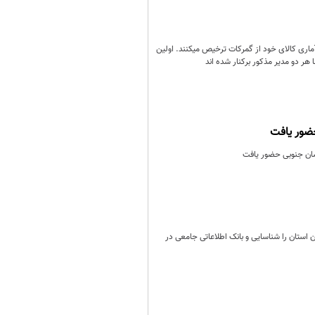
آماری کالای خود از گمرکات ترخیص میکنند. اولین
ضور یافت
سان جنوبی حضور یافت
رد: بازرسی کل استان با بهره‌گیری از توان کارشناسان و مطالعات دقیق، ۳۰ مسئله کلان استان را شناسایی و بانک اطلاعاتی جامعی در