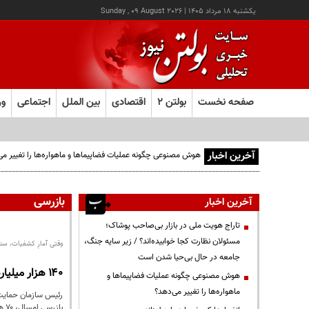
يکشنبه ۱۸ مرداد ۱۴۰۵
|
Sunday , 09 August 2026
صفحه نخست
بولتن ۲
اقتصادی
بین الملل
اجتماعی
ور
آخرین اخبار
بازرسی
آخرین اخبار
تاراج هویت ملی در بازار بی‌صاحب پوشاک؛
مسئولان نظارت کجا خوابیده‌اند؟ / زیر سایه جنگ،
وقتی آمارِ کشفیات، سن
جامعه در حال بی‌حیا شدن است
۱۴۰ هزار میلیارد تومان غارت زیر چشمِ باز دولت؛ بازرسی‌هایی که فقط شمارش می‌کنند، نه بازدارندگی
هوش مصنوعی چگونه عملیات فضاپیماها و
ماهواره‌ها را تغییر می‌دهد؟
بازرسی امسال، ۷۰ هزار میلیارد تومان گران‌فروشی و ۷۰ هزار میلیارد تومان قاچاق و احتکار کشف شده است.