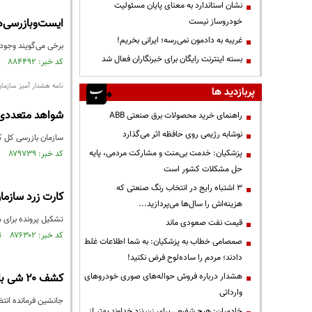
نشان استاندارد به معنای پایان مسئولیت
خودروساز نیست
ایست‌وبازرسی‌ه
غریبه به دادمون نمی‌رسه؛ ایرانی بخریم!
برخی می‌گویند وجود
بسته اینترنت رایگان برای خبرنگاران فعال شد
کد خبر: ۸۸۴۴۹۲ تاریخ انتشار : ۱۴۰۵/۰۱/۱۱
نامه هشدار آمیز سازمان 
پربازدید ها
شواهد متعددی د
راهنمای خرید محصولات برق صنعتی ABB
نوشابه رژیمی روی حافظه اثر می‌گذارد
سازمان بازرسی کل کش
پزشکیان: خدمت بی‌منت و مشارکت مردمی، پایه
کد خبر: ۸۷۹۷۳۹ تاریخ انتشار : ۱۴۰۴/۱۰/۱۶
حل مشکلات کشور است
3 اشتباه رایج در انتخاب رنگ صنعتی که
کارت زرد سازما
هزینه‌اش را سال‌ها می‌پردازید...
تشکیل پرونده برای م
قیمت نفت صعودی ماند
کد خبر: ۸۷۶۳۰۲ تاریخ انتشار : ۱۴۰۴/۰۸/۰۹
صمصامی خطاب به پزشکیان: به شما اطلاعات غلط
دادند؛ مردم را ساده‌لوح فرض نکنید!
هشدار درباره فروش حواله‌های صوری خودروهای
کشف ۲۰ شی باستانی در دورود
وارداتی
جانشين فرمانده انتظامی لرست
خادمیان: هیچ شفیعی برای زن نزد خداوند بهتر از