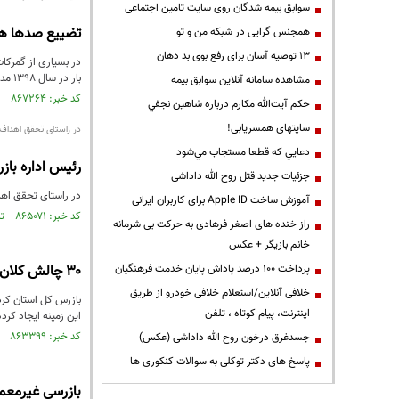
سوابق بیمه شدگان روی سایت تامین اجتماعی
تضییع صدها هز
همجنس گرایی در شبکه من و تو
13 توصیه آسان برای رفع بوی بد دهان
در بسیاری از گمرکات
بار در سال ۱۳۹۸ مدیرکل وقت جلفا به این بی توجهی پی برده و بعدا مدیرکل بازرسی گمرک موضوع را پیگیری می کند اما هر دو مدیر مذکور برکنار شده اند
مشاهده سامانه آنلاين سوابق بیمه
کد خبر: ۸۶۷۲۶۴ تاریخ انتشار : ۱۴۰۴/۰۱/۲۴
حكم آيت‌الله مكارم درباره شاهين نجفي
سایتهای همسریابی!
در راستای تحقق اهداف 
دعايي كه قطعا مستجاب مي‌شود
رئیس اداره با
جزئیات جدید قتل روح الله داداشی
در راستای تحقق اهد
آموزش ساخت Apple ID برای کاربران ایرانی
کد خبر: ۸۶۵۰۷۱ تاریخ انتشار : ۱۴۰۳/۱۲/۰۴
راز خنده های اصغر فرهادی به حرکت بی شرمانه
خانم بازیگر + عکس
پرداخت ۱۰۰ درصد پاداش پایان خدمت فرهنگیان
۳۰ چالش کلان کردستان در دستور کار بازرسی و نمایندگان
خلافی آنلاین/استعلام خلافی خودرو از طریق
اینترنت، پیام کوتاه ، تلفن
این زمینه ایجاد کرد
کد خبر: ۸۶۳۳۹۹ تاریخ انتشار : ۱۴۰۳/۱۱/۰۵
جسدغرق درخون روح الله داداشی (عکس)
پاسخ های دکتر توکلی به سوالات کنکوری ها
بازرسی غیرمعمو