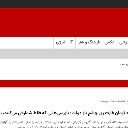
زشی
عکس
فرهنگ و هنر
IT
انرژی
د شکستِ ناظران می‌شود