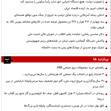
با تصویب دولت، هیچ دستگاه اجرایی حق ندارد رأساً سکویی را مسدود کند
انتخاب امروز ما، آینده اقتصاد ایران
ادعای رسانه آمریکایی درباره تمایل ترامپ به خروج از جنگ بدون توافق هسته‌ای
سه چهارم از ۴۱۲ هزار و ۴۶۶ تن محصول عرضه شده در تالارهای مختلف بورس کالا به
فروش نرفت
دکتر محسن رضایی، نماینده رهبر انقلاب در شورای عالی امنیت ملی
واکنش حزب‌الله گنجاندن جنوب لبنان در نقشه‌های رژیم صهیونیستی
شلیک موج جدیدی از موشک‌های یمن به سمت «المخا»
پربازدید ها
راهنمای خرید محصولات برق صنعتی ABB
3 اشتباه رایج در انتخاب رنگ صنعتی که هزینه‌اش را سال‌ها می‌پردازید...
۳۰ سال واگذاری و خروج ثروت ملی؛ گام دوم تضعیف بنیه مردم وایجاد نارضایتی در بین
احاد مردم
ریمـدان در آستانه بحران؛ ۳ هزار کامیون قفل، صف ۵۰ کیلومتری و گاز مایع زیر آفتاب ۵۰
درجه!
اتاق پول دولت در دل بورس؛ مستمری بازنشستگان، وثیقه بازی بزرگ‌ها