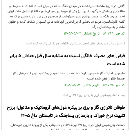
گاهی در تاریخ ملت‌ها، نبردها نه در میدان جنگ، بلکه در میان اسناد، اعداد، حساب‌ها و
منافع پنهان شکل می‌گیرد. امروز نیز یکی از مهم‌ترین میدان‌های دفاع از حقوق ملت ایران،
نه در مرزها بلکه در مسیر روشن شدن سرنوشت ثروت‌های ملی قرار دارد؛ مسیری که به
گفته کارشناسان، می‌تواند بخشی از بزرگ‌ترین ابهامات مالی کشور را شفاف کرده و حقوق
ملت را به بیت‌المال بازگ
کد خبر: ۸۹۱۷۸۴ تاریخ انتشار : ۱۴۰۵/۰۵/۰۳
از ابتدای سال جاری قبض های نجومی بسیاری از خانواده های ایرانی را کلافه کرده است
قبض های مصرف خانگی نسبت به مشابه سال قبل حداقل 5 برابر
شده است
مامورین ادارات گاز همچون داروغه ها به درب خانه مردم ریخته و بدون اعلام قبلی گاز
صدها خانوار قطع شده است
کد خبر: ۸۹۱۷۳۵ تاریخ انتشار : ۱۴۰۵/۰۵/۰۳
رصد اقتصاد پتروشیمی ایران با بولتن نیوز / ۲۹ تیر ۱۴۰۵
طوفان ناترازی گاز و برق بر پیکره غول‌های آروماتیک و متانول؛ برزخ
تثبیت نرخ خوراک و بازسازی پساجنگ در تابستان داغ ۱۴۰۵
صنعت پتروشیمی ایران در تاریخ ۲۹ تیر ۱۴۰۵، در تب‌وتاب یکی از پیچیده‌ترین دوره‌های