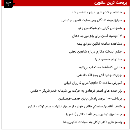
پربحث ترین عناوین
هشتمین کلان شهر ایران مشخص شد
سوابق بیمه شدگان روی سایت تامین اجتماعی
همجنس گرایی در شبکه من و تو
13 توصیه آسان برای رفع بوی بد دهان
مشاهده سامانه آنلاين سوابق بیمه
حكم آيت‌الله مكارم درباره شاهين نجفي
سایتهای همسریابی!
دعايي كه قطعا مستجاب مي‌شود
جزئیات جدید قتل روح الله داداشی
آموزش ساخت Apple ID برای کاربران ایرانی
راز خنده های اصغر فرهادی به حرکت بی شرمانه خانم بازیگر + عکس
پرداخت ۱۰۰ درصد پاداش پایان خدمت فرهنگیان
خلافی آنلاین/استعلام خلافی خودرو از طریق اینترنت، پیام کوتاه ، تلفن
جسدغرق درخون روح الله داداشی (عکس)
پاسخ های دکتر توکلی به سوالات کنکوری ها