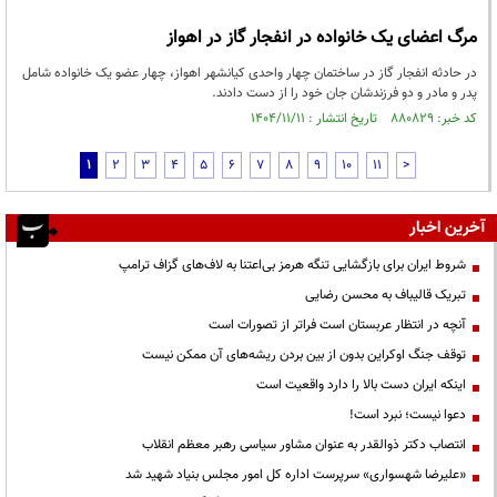
مرگ اعضای یک خانواده در انفجار گاز در اهواز
در حادثه انفجار گاز در ساختمان چهار واحدی کیانشهر اهواز، چهار عضو یک خانواده شامل
پدر و مادر و دو فرزندشان جان خود را از دست دادند.
کد خبر: ۸۸۰۸۲۹ تاریخ انتشار : ۱۴۰۴/۱۱/۱۱
1
2
3
4
5
6
7
8
9
10
11
>
آخرین اخبار
شروط ایران برای بازگشایی تنگه هرمز بی‌اعتنا به لاف‌های گزاف ترامپ
تبریک قالیباف به محسن رضایی
آنچه در انتظار عربستان است فراتر از تصورات است
توقف جنگ اوکراین بدون از بین بردن ریشه‌های آن ممکن نیست
اینکه ایران دست بالا را دارد واقعیت است
دعوا نیست؛ نبرد است!
انتصاب دکتر ذوالقدر به عنوان مشاور سیاسی رهبر معظم انقلاب
«علیرضا شهسواری» سرپرست اداره کل امور مجلس بنیاد شهید شد