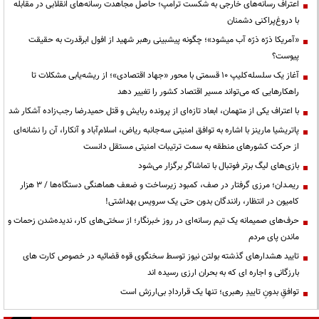
اعتراف رسانه‌های خارجی به شکست ترامپ؛ حاصل مجاهدت رسانه‌های انقلابی در مقابله
با دروغ‌پراکنی دشمنان
«آمریکا ذرّه ذرّه آب میشود»؛ چگونه پیشبینی رهبر شهید از افول ابرقدرت به حقیقت
پیوست؟
آغاز یک سلسله‌کلیپ ۱۰ قسمتی با محور «جهاد اقتصادی»؛ از ریشه‌یابی مشکلات تا
راهکارهایی که می‌تواند مسیر اقتصاد کشور را تغییر دهد
با اعتراف یکی از متهمان، ابعاد تازه‌ای از پرونده ربایش و قتل حمیدرضا رجب‌زاده آشکار شد
پاتریشیا مارینز با اشاره به توافق امنیتی سه‌جانبه ریاض، اسلام‌آباد و آنکارا، آن را نشانه‌ای
از حرکت کشورهای منطقه به سمت ترتیبات امنیتی مستقل دانست
بازی‌های لیگ برتر فوتبال با تماشاگر برگزار می‌شود
ریمـدان؛ مرزی گرفتار در صف، کمبود زیرساخت و ضعف هماهنگی دستگاه‌ها / ۳ هزار
کامیون در انتظار، رانندگان بدون حتی یک سرویس بهداشتی!
حرف‌های صمیمانه یک تیم رسانه‌ای در روز خبرنگار؛ از سختی‌های کار، ندیده‌شدن زحمات و
ماندن پای مردم
تایید هشدارهای گذشته بولتن نیوز توسط سخنگوی قوه قضائیه در خصوص کارت های
بارزگانی و اجاره ای که به بحران ارزی رسیده اند
توافقِ بدونِ تاییدِ رهبری؛ تنها یک قراردادِ بی‌ارزش است