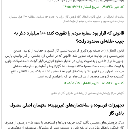
بازسازی عملیاتی و بازتعریف فاکتورهای مالی خود قرار دارد.
کد خبر: ۸۹۱۴۲۵ تاریخ انتشار : ۱۴۰۵/۰۴/۲۹
روایت از انحراف در اجرای قانون الحاق (۲)؛ فروش گاز ارزان به حدود ۵۰ شرکت، مطالبه ۲۰۰ هزار میلیارد
تومان بدهی معوق و محروم ماندن مردم از مزیت انفال
قانونی که قرار بود سفره مردم را تقویت کند؛ ۱۰۰ میلیارد دلار به
جیب حلقه‌ای محدود رفت؟
قانون الحاق (۲) با هدف بهره‌گیری از مزیت نسبی گاز کشور و حمایت از تولید، صنایع
پایین‌دستی و در نهایت مردم تدوین شد؛ قانونی که بر اساس آن، بخشی از گاز تولیدی پارس
جنوبی با نرخ داخلی و به‌صورت ریالی در اختیار صنایع انرژی‌بر قرار گرفت تا محصولات نهایی
با قیمت مناسب به دست مصرف‌کننده برسد. اما گزارش‌ها و آمارهای مطرح‌شده نشان
می‌دهد اجرای این قانون نه‌تنها به تحقق این هدف منجر نشده، بلکه زمینه انتقال منافع
گسترده به گروهی محدود از شرکت‌های بزرگ را فراهم کرده است.
کد خبر: ۸۹۰۵۴۶ تاریخ انتشار : ۱۴۰۵/۰۴/۱۵
گزارش مرکز پژوهش‌های مجلس از ریشه‌های ناترازی گاز در کشور
تجهیزات فرسوده و ساختمان‌های غیربهینه؛ متهمان اصلی مصرف
بالای گاز
مرکز پژوهش‌های مجلس تأکید کرد: جریمه ویلاها و استخرها با سهم ۰.۵ درصدی از مصرف
گاز خانگی، راهکار مؤثری برای رفع ناترازی نیست؛ نیمی از مشترکان پرمصرف از دهک‌های