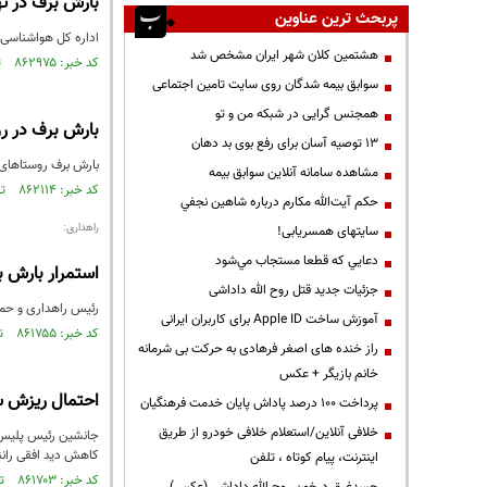
بارش برف در ته
پربحث ترین عناوین
اداره کل هواشناسی ا
هشتمین کلان شهر ایران مشخص شد
کد خبر: ۸۶۲۹۷۵ تاریخ انتشار : ۱۴۰۳/۱۰/۲۹
سوابق بیمه شدگان روی سایت تامین اجتماعی
همجنس گرایی در شبکه من و تو
بارش برف در ر
13 توصیه آسان برای رفع بوی بد دهان
بارش برف روستاهای 
مشاهده سامانه آنلاين سوابق بیمه
کد خبر: ۸۶۲۱۱۴ تاریخ انتشار : ۱۴۰۳/۱۰/۱۷
حكم آيت‌الله مكارم درباره شاهين نجفي
راهداری:
سایتهای همسریابی!
دعايي كه قطعا مستجاب مي‌شود
استمرار بارش ب
جزئیات جدید قتل روح الله داداشی
رئیس راهداری و حمل
آموزش ساخت Apple ID برای کاربران ایرانی
کد خبر: ۸۶۱۷۵۵ تاریخ انتشار : ۱۴۰۳/۱۰/۱۲
راز خنده های اصغر فرهادی به حرکت بی شرمانه
خانم بازیگر + عکس
احتمال ریزش س
پرداخت ۱۰۰ درصد پاداش پایان خدمت فرهنگیان
خلافی آنلاین/استعلام خلافی خودرو از طریق
جانشین رئیس پلیس ر
کاهش دید افقی رانن
اینترنت، پیام کوتاه ، تلفن
کد خبر: ۸۶۱۷۰۳ تاریخ انتشار : ۱۴۰۳/۱۰/۱۱