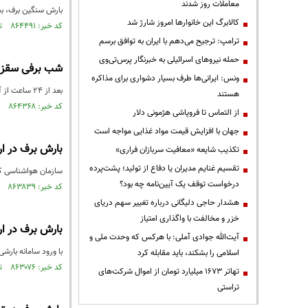
معاملات روز شدند
بارش سنگین برف، بخ
کالابرگ این خانوارها امروز شارژ شد
کد خبر: ۸۶۴۴۹۱ تاریخ انتشار : ۱۴۰۳/۱۱/۲۱
ترامپ: ترجیح می‌دهم با ایران به توافق برسم
حمله نیروهای اسرائیلی به خبرنگار پرس‌تی‌وی
شب برفی سقز+
ونس: ایرانی‌ها طرف بسیار دشواری برای مذاکره
بعد از ۲۴ ساعت از آغاز بارش برف در استان کردستان، امشب سقز برای ساعاتی برفی و شهر سفیدپوش شد.
هستند
کد خبر: ۸۶۴۳۶۸ تاریخ انتشار : ۱۴۰۳/۱۱/۱۹
از التماس تا فروپاشی هژمونی دلار
جهان با افزایش قیمت مواد غذایی مواجه است
بارش برف در ار
تکذیب شایعه «معافیت سربازان فراری»
تقسیم غنایم مدیران یا دفاع از تولید؛ پشت‌پرده
سازمان هواشناسی کش
درخواست توقف یک آیین‌نامه چه بود؟
کد خبر: ۸۶۳۸۳۹ تاریخ انتشار : ۱۴۰۳/۱۱/۱۲
هشدار حاجی دلیگانی درباره تغییر سهم دریای
خزر و مخالفت با واگذاری امتیاز
بارش برف در ار
آیت‌الله جوادی آملی: با هرکس که وحدت ملی و
با ورود سامانه بارشی به
اسلامی را بشکند، باید مقابله کرد
کد خبر: ۸۶۳۰۷۶ تاریخ انتشار : ۱۴۰۳/۱۱/۰۱
تهاتر ۱۶۷۳ میلیارد تومان از اموال شرکت‌های
تراستی