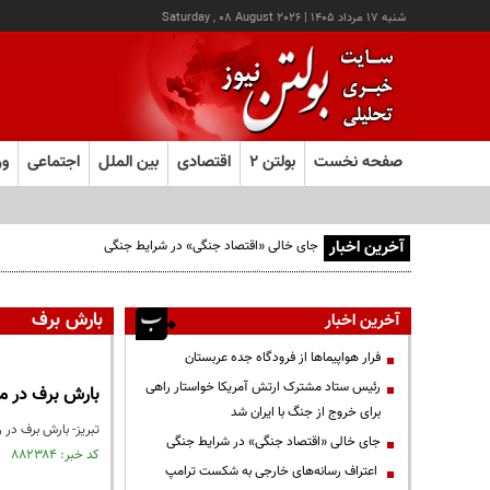
شنبه ۱۷ مرداد ۱۴۰۵
|
Saturday , 08 August 2026
صفحه نخست
بولتن ۲
اقتصادی
بین الملل
اجتماعی
ور
آخرین اخبار
جای خالی «اقتصاد جنگی» در شرایط جنگی
بارش برف
آخرین اخبار
فرار هواپیماها از فرودگاه جده عربستان
رئیس ستاد مشترک ارتش آمریکا خواستار راهی
بارش برف در مح
برای خروج از جنگ با ایران شد
تبریز- بارش برف در 
جای خالی «اقتصاد جنگی» در شرایط جنگی
کد خبر: ۸۸۲۳۸۴ تاریخ انتشار : ۱۴۰۴/۱۲/۰۸
اعتراف رسانه‌های خارجی به شکست ترامپ