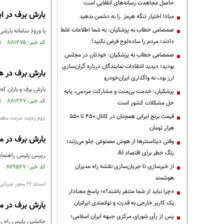
حاصل مجاهدت رسانه‌های انقلابی است
بارش برف در ابه
مبادا اختیار تنگه هرمز را به دشمن بدهید
صمصامی خطاب به پزشکیان: به شما اطلاعات غلط
با ورود سامانه بارش
دادند؛ مردم را ساده‌لوح فرض نکنید!
کد خبر: ۸۸۱۲۷۵ تاریخ انتشار : ۱۴۰۴/۱۱/۱۸
صمصامی خطاب به پزشکیان: خودتان در مجلس
بودید؛ دیدید انتقادات نمایندگان درباره گران‌سازی
بارش برف در ه
ارز بود، نه واگذاری ایران‌خودرو
بارش برف و باران که
پزشکیان: خدمت بی‌منت و مشارکت مردمی، پایه
کد خبر: ۸۸۱۲۶۷ تاریخ انتشار : ۱۴۰۴/۱۱/۱۸
حل مشکلات کشور است
قیمت‌ برنج ایرانی همچنان در کانال ۴۵۰ تا ۵۵۰
لزوم رعایت سرعت مطمئن
هزار تومان
بارش برف در مع
وقتی دیتاسنترها از هوش مصنوعی جلو می‌زنند؛
زنگ خطر برای اقتصاد AI
رییس پلیس راهنمایی 
از خبرسازی تا جریان‌سازی نقشه راه مدیران
کد خبر: ۸۷۹۵۲۷ تاریخ انتشار : ۱۴۰۴/۱۰/۱۳
هوشمند
انسداد ۲۲ محور شریانی و غیر شریانی
«چرا نباید از شما متنفر باشند؟»؛ پاسخ معنادار
یک کاربر خارجی به قدرت و توانمندی ایرانیان
بارش برف در م
پس از رأی شورای مرکزی جبهه ایران اسلامی؛
جانشین پلیس راه راهور ف