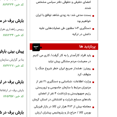
اعضای حقیقی و حقوقی دفتر سیاسی مشخص
کد خبر: ۸۷۹۳۳۴ تاریخ انتشار : ۱۴۰۴/۱۰/۰۹
شدند
بسنت مدعی شد: به زودی شاهد توافق با ایران
بارش برف در مح
خواهیم بود
دستگیری ۱۰۴ مظنون طی عملیات‌هایی علیه
رییس راهداری هراز ب
داعش در ترکیه
کد خبر: ۸۷۸۲۳۴ تاریخ انتشار : ۱۴۰۴/۰۹/۱۹
پربازدید ها
پیش بینی بارش 
باید افراد کارآمدتر را به کار گرفت/ کاری می کنیم
بنا بر گزارش سازمان هواشناسی کشور امروز چهارشنبه (۲ م
در معیشت مردم مشکلی پیش نیاید
کد خبر: ۸۷۴۲۲۷ تاریخ انتشار : ۱۴۰۴/۰۷/۰۲
رویترز: هشدار صریح ایران خطر شروع جنگ را
متوقف کرد
بارش برف در ار
وزارت اطلاعات: شناسایی و دستگیری ۲۱ نفر از
مزدوران مرتبط با سازمان جاسوسی و تروریستی
بارش برف در ارتفاعا
رژیم صهیونیستی و بازداشت ۴ نفر از اعضای
کد خبر: ۸۶۵۳۵۷ تاریخ انتشار : ۱۴۰۳/۱۲/۱۱
باندهای مسلح شرارت و اغتشاش در استان کرمان
معامله بیش از ۴۱۳ هزار تن کالا در بازار فیزیکی
بارش برف در شه
بورس کالا / حراج باز و پتروشیمی پیشران ارزش