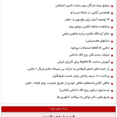
سوابق بیمه شدگان روی سایت تامین اجتماعی
همجنس گرایی در شبکه من و تو
13 توصیه آسان برای رفع بوی بد دهان
مشاهده سامانه آنلاين سوابق بیمه
حكم آيت‌الله مكارم درباره شاهين نجفي
سایتهای همسریابی!
دعايي كه قطعا مستجاب مي‌شود
جزئیات جدید قتل روح الله داداشی
آموزش ساخت Apple ID برای کاربران ایرانی
راز خنده های اصغر فرهادی به حرکت بی شرمانه خانم بازیگر + عکس
پرداخت ۱۰۰ درصد پاداش پایان خدمت فرهنگیان
خلافی آنلاین/استعلام خلافی خودرو از طریق اینترنت، پیام کوتاه ، تلفن
جسدغرق درخون روح الله داداشی (عکس)
پاسخ های دکتر توکلی به سوالات کنکوری ها
لینک های مفید