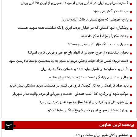
گستره امپراتوری ایران در ۵ قرن پیش از میلاد؛ تصویری از ایران ۲۵ قرن پیش
میانکاله در آتش می‌سوزد
پارچه فروشی که هیچ نسبتی با بانک آینده ندارد!
پزشکیان: تنها کسانی که در خیابان بودند ایران را نگه نداشتند همه سهیم هستند
وحدت مکرّراً و مؤکّداً تذکر داده شد
ماجرای نصب سنگ مزار اکبر عبدی چیست؟
بحران اینفانتینو؛ از طرح جنجالی تا اتهام باج‌خواهی و قربانی کردن اسپانیا
دست نزنید؛ لمس نوزاد حیات وحش می‌تواند منجر به رد شدنشان توسط مادرشان شود
تأملی بر خسارت‌های نامرئی وارد شده بر عاملان جنگ علیه ایران
چاقی به دلیل بی‌ارادگی نیست؛ مغز می‌خواهد چاق بمانیم!
باید افراد کارآمدتر را به کار گرفت/ کاری می کنیم در معیشت مردم مشکلی پیش نیاید
موکب شهدای رزکان؛ ۱۵۲ شب همدلی، خدمت و میزبانی از مردم ولایت‌مدار شهریار
پل شهرستان پل‌سفید پس از ۲۵ سال به مرحله بهره‌برداری رسید
رویترز: هشدار صریح ایران خطر شروع جنگ را متوقف کرد
پربحث ترین عناوین
هشتمین کلان شهر ایران مشخص شد