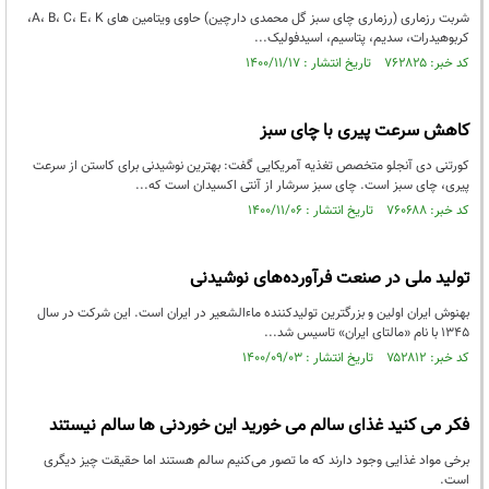
شربت رزماری (رزماری چای سبز گل محمدی دارچین) حاوی ویتامین های A، B، C، E، K،
کربوهیدرات، سدیم، پتاسیم، اسیدفولیک...
کد خبر: ۷۶۲۸۲۵ تاریخ انتشار : ۱۴۰۰/۱۱/۱۷
کاهش سرعت پیری با چای سبز
کورتنی دی آنجلو متخصص تغذیه آمریکایی گفت: بهترین نوشیدنی برای کاستن از سرعت
پیری، چای سبز است. چای سبز سرشار از آنتی اکسیدان است که...
کد خبر: ۷۶۰۶۸۸ تاریخ انتشار : ۱۴۰۰/۱۱/۰۶
تولید ملی در صنعت فرآورده‌های نوشیدنی
بهنوش ایران اولین و بزرگترین تولیدکننده ماءالشعیر در ایران است. این شرکت در سال
۱۳۴۵ با نام «مالتای ایران» تاسیس شد...
کد خبر: ۷۵۲۸۱۲ تاریخ انتشار : ۱۴۰۰/۰۹/۰۳
فکر می کنید غذای سالم می خورید این خوردنی ها سالم نیستند
برخی مواد غذایی وجود دارند که ما تصور می‌کنیم سالم هستند اما حقیقت چیز دیگری
است.