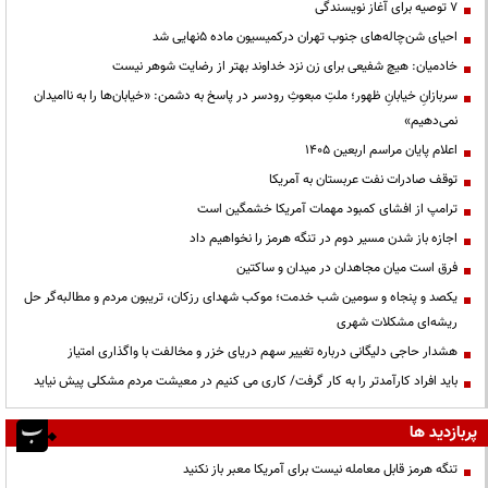
۷ توصیه برای آغاز نویسندگی
احیای شن‌چاله‌های جنوب تهران درکمیسیون ماده ۵نهایی شد
خادمیان: هیچ شفیعی برای زن نزد خداوند بهتر از رضایت شوهر نیست
سربازانِ خیابانِ ظهور؛ ملتِ مبعوثِ رودسر در پاسخ به دشمن: «خیابان‌ها را به ناامیدان
نمی‌دهیم»
اعلام پایان مراسم اربعین ۱۴۰۵
توقف صادرات نفت عربستان به آمریکا
ترامپ از افشای کمبود مهمات آمریکا خشمگین است
اجازه باز شدن مسیر دوم در تنگه هرمز را نخواهیم داد
فرق است میان مجاهدان در میدان و ساکتین
یکصد و پنجاه و سومین شب خدمت؛ موکب شهدای رزکان، تریبون مردم و مطالبه‌گر حل
ریشه‌ای مشکلات شهری
هشدار حاجی دلیگانی درباره تغییر سهم دریای خزر و مخالفت با واگذاری امتیاز
باید افراد کارآمدتر را به کار گرفت/ کاری می کنیم در معیشت مردم مشکلی پیش نیاید
پربازدید ها
تنگه هرمز قابل معامله نیست برای آمریکا معبر باز نکنید