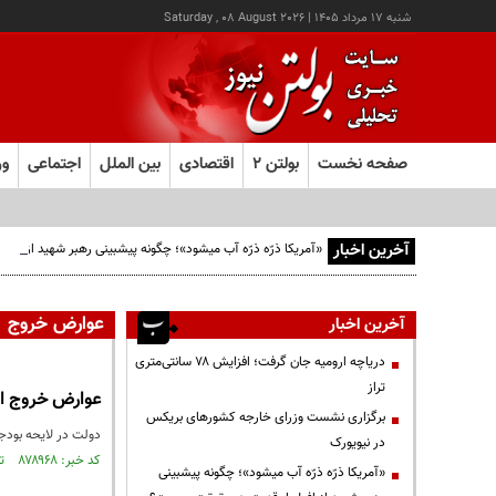
شنبه ۱۷ مرداد ۱۴۰۵
|
Saturday , 08 August 2026
صفحه نخست
بولتن ۲
اقتصادی
بین الملل
اجتماعی
ور
آخرین اخبار
«آمریکا ذرّه ذرّه آب میشود»؛ چگونه پیشبینی رهبر شهید از افو
عوارض خروج
آخرین اخبار
دریاچه ارومیه جان گرفت؛ افزایش ۷۸ سانتی‌متری
تراز
عوارض خروج از
برگزاری نشست وزرای خارجه کشورهای بریکس
دولت در لایحه بودجه سال آینده
در نیویورک
کد خبر: ۸۷۸۹۶۸ تاریخ انتشار : ۱۴۰۴/۱۰/۰۲
«آمریکا ذرّه ذرّه آب میشود»؛ چگونه پیشبینی