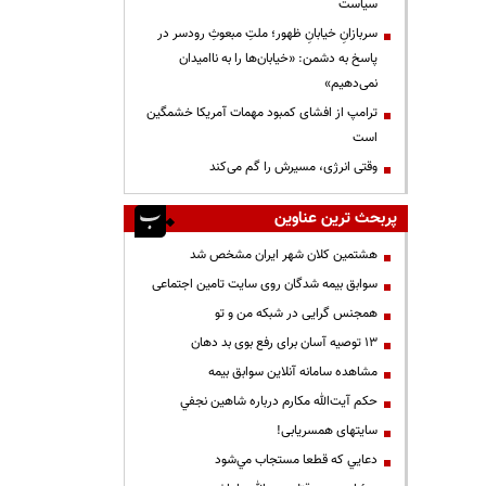
سیاست
سربازانِ خیابانِ ظهور؛ ملتِ مبعوثِ رودسر در
پاسخ به دشمن: «خیابان‌ها را به ناامیدان
نمی‌دهیم»
ترامپ از افشای کمبود مهمات آمریکا خشمگین
است
وقتی انرژی، مسیرش را گم می‌کند
پربحث ترین عناوین
هشتمین کلان شهر ایران مشخص شد
سوابق بیمه شدگان روی سایت تامین اجتماعی
همجنس گرایی در شبکه من و تو
13 توصیه آسان برای رفع بوی بد دهان
مشاهده سامانه آنلاين سوابق بیمه
حكم آيت‌الله مكارم درباره شاهين نجفي
سایتهای همسریابی!
دعايي كه قطعا مستجاب مي‌شود