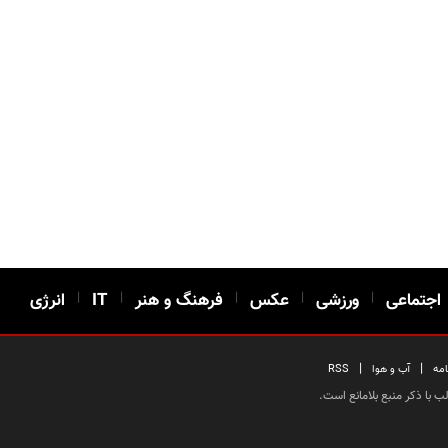
اجتماعی
|
ورزشی
|
عکس
|
فرهنگ و هنر
|
IT
|
انرژی
|
|
امه
آب و هوا
RSS
 با ذکر منبع بلامانع است.