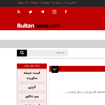
تماس با ما
|
درباره ما
|
پیوندها
|
خبرنامه
|
آب و هوا
لینک های مفید
قیمت شیشه
سکوریت
آلپاری
بیم دتکتور