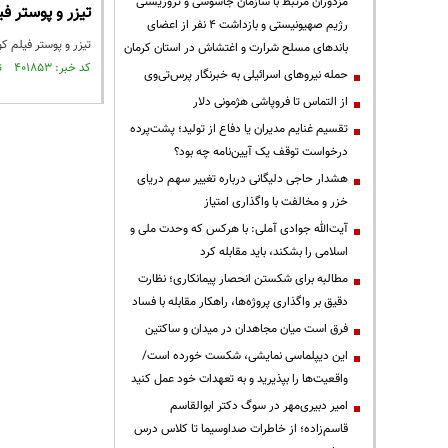
مزدوران مرتبط با سازمان جاسوسی و تروریستی
تیزر و پوستر ف
رژیم صهیونیستی و بازداشت ۴ نفر از اعضای
تیزر و پوستر فیلم ک
باندهای مسلح شرارت و اغتشاش در استان کرمان
کد خبر: ۴۰۱۸۵۳ تاریخ انتشار : ۱۳۹۵/۰۷/۱۴
حمله نیروهای اسرائیلی به خبرنگار پرس‌تی‌وی
از التماس تا فروپاشی هژمونی دلار
تقسیم غنایم مدیران یا دفاع از تولید؛ پشت‌پرده
درخواست توقف یک آیین‌نامه چه بود؟
هشدار حاجی دلیگانی درباره تغییر سهم دریای
خزر و مخالفت با واگذاری امتیاز
آیت‌الله جوادی آملی: با هرکس که وحدت ملی و
اسلامی را بشکند، باید مقابله کرد
مطالبه برای شکستن انحصار پیمانکاری؛ نظارت
دقیق بر واگذاری پروژه‌ها، راهکار مقابله با فساد
فرق است میان مجاهدان در میدان و ساکتین
این دیپلماسی نمایشی، شکست خورده است/
واقعیت‌ها را بپذیرید و به تعهدات خود عمل کنید
امیر دبیری‌مهر در سوگ دکتر ابوالقاسم
قاسم‌زاده؛ از خاطرات صداوسیما تا کلاس درس