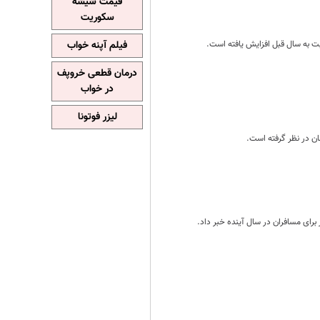
قیمت شیشه
سکوریت
فیلم آپنه خواب
درمان قطعی خروپف
در خواب
لیزر فوتونا