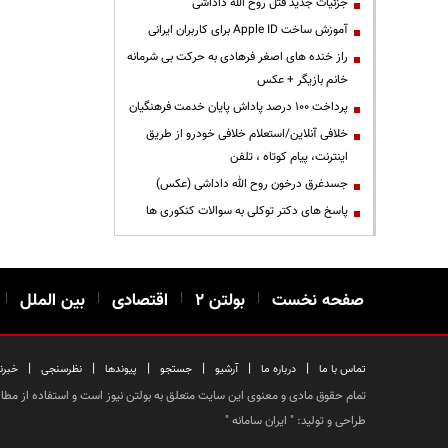
جزئیات جدید قتل روح الله داداشی
آموزش ساخت Apple ID برای کاربران ایرانی
راز خنده های اصغر فرهادی به حرکت بی شرمانه
خانم بازیگر + عکس
پرداخت ۱۰۰ درصد پاداش پایان خدمت فرهنگیان
خلافی آنلاین/استعلام خلافی خودرو از طریق
اینترنت، پیام کوتاه ، تلفن
جسدغرق درخون روح الله داداشی (عکس)
پاسخ های دکتر توکلی به سوالات کنکوری ها
صفحه نخست
|
بولتن ۲
|
اقتصادی
|
بین الملل
|
|
|
|
|
|
|
تماس با ما
درباره ما
آرشیو
جستجو
پیوندها
نظرسنجی
خبرن
تمام حقوق مادی و معنوی این سایت متعلق به بولتن نیوز است و استفاده از مطالب
طراحی و تولید: "
ایران سامانه
"