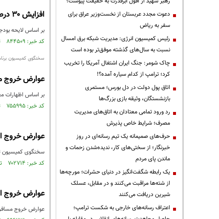
رهبر شهید از افول ابرقدرت به حقیقت پیوست؟
افزایش ۳۰ درصدی عوارض خروج از کشور/ ۵۲۰ هزار تومان برای هر نفر
دعوت مجدد عربستان از نخست‌وزیر عراق برای
سفر به ریاض
بر اساس لایحه بودجه سال جاری، عوارض خروج
رئیس کمیسیون انرژی: مدیریت شبکه برق امسال
کد خبر: ۸۴۴۵۰۹ تاریخ انتشار : ۱۴۰۳/۰۱/۲۵
نسبت به سال‌های گذشته موفق‌تر بوده است
سخنگوی کمیسیون برنامه
چاک شومر: جنگ ایران اشتغال آمریکا را تخریب
کرد؛ ترامپ از کدام سیاره آمده؟!
عوارض خروج مسافر بر
اتاق پول دولت در دل بورس؛ مستمری
بر اساس اظهارات معاون سازمان برنامه و بود
بازنشستگان، وثیقه بازی بزرگ‌ها
کد خبر: ۷۵۵۹۹۵ تاریخ انتشار : ۱۴۰۰/۰۹/۲۳
رد ورود تمامی معتادان به اتاق‌های مدیریت
مصرف؛ شرایط خاص پذیرش
عوارض خروج از
حرف‌های صمیمانه یک تیم رسانه‌ای در روز
خبرنگار؛ از سختی‌های کار، ندیده‌شدن زحمات و
سخنگوی کمیسیون تلفیق لایحه بودجه ١۴٠٠ از مصوبه این کمیسیون برای تعیین ع
ماندن پای مردم
کد خبر: ۷۰۲۷۱۴ تاریخ انتشار : ۱۳۹۹/۱۰/۱۹
یک رابطه شگفت‌انگیز در دنیای حشرات؛ مورچه‌ها
از شته‌ها مراقبت می‌کنند و در مقابل، عسلک
عوارض خروج از کشور د
شیرین دریافت می‌کنند
اعتراف رسانه‌های خارجی به شکست ترامپ؛
عوارض خروج مسافر 