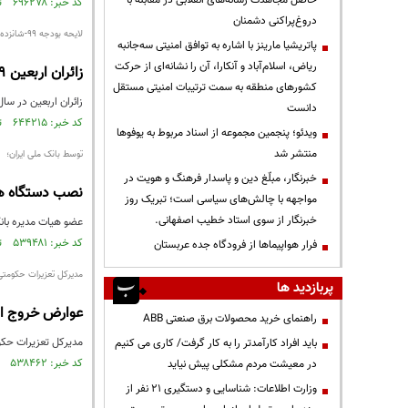
حاصل مجاهدت رسانه‌های انقلابی در مقابله با
کد خبر: ۶۹۶۲۷۸ تاریخ انتشار : ۱۳۹۹/۰۹/۱۲
دروغ‌پراکنی دشمنان
لایحه بودجه ۹۹-شانزده؛
پاتریشیا مارینز با اشاره به توافق امنیتی سه‌جانبه
ریاض، اسلام‌آباد و آنکارا، آن را نشانه‌ای از حرکت
زائران اربعین ۹۹ از پرداخت عوارض خروج معاف شدند
کشورهای منطقه به سمت ترتیبات امنیتی مستقل
زائران اربعین در سال ۹۹، از پرداخت عوارض خروج معاف شد
دانست
کد خبر: ۶۴۴۲۱۵ تاریخ انتشار : ۱۳۹۸/۰۹/۱۷
ویدئو؛ پنجمین مجموعه از اسناد مربوط به یوفوها
منتشر شد
توسط بانک ملی ایران؛
خبرنگار، مبلّغ دین و پاسدار فرهنگ و هویت در
نصب دستگاه ها
مواجهه با چالش‌های سیاسی است؛ تبریک روز
خبرنگار از سوی استاد خطیب اصفهانی.
عضو هیات مدیره بانک
کد خبر: ۵۳۹۴۸۱ تاریخ انتشار : ۱۳۹۶/۰۸/۱۳
فرار هواپیماها از فرودگاه جده عربستان
مدیرکل تعزیرات حکومتی
پربازدید ها
عوارض خروج از
راهنمای خرید محصولات برق صنعتی ABB
مدیرکل تعزیرات حکو
باید افراد کارآمدتر را به کار گرفت/ کاری می کنیم
کد خبر: ۵۳۸۴۶۲ تاریخ انتشار : ۱۳۹۶/۰۸/۰۹
در معیشت مردم مشکلی پیش نیاید
وزارت اطلاعات: شناسایی و دستگیری ۲۱ نفر از