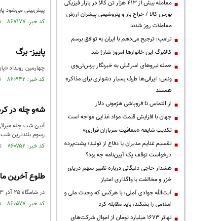
معامله بیش از ۴۱۳ هزار تن کالا در بازار فیزیکی
پیش‌بینی می‌شود پا
بورس کالا / حراج باز و پتروشیمی پیشران ارزش
کد خبر: ۸۶۷۱۷۷ تاریخ انتشار : ۱۴۰۴/۰۱/۲۳
معاملات روز شدند
ترامپ: ترجیح می‌دهم با ایران به توافق برسم
پاییز- برگ
کالابرگ این خانوارها امروز شارژ شد
حمله نیروهای اسرائیلی به خبرنگار پرس‌تی‌وی
چهارمین رویداد «پای
ونس: ایرانی‌ها طرف بسیار دشواری برای مذاکره
کد خبر: ۸۶۰۹۴۲ تاریخ انتشار : ۱۴۰۳/۱۰/۰۱
هستند
از التماس تا فروپاشی هژمونی دلار
شه‌و چله در کر
جهان با افزایش قیمت مواد غذایی مواجه است
آیین شب چله میراثی ن
تکذیب شایعه «معافیت سربازان فراری»
رسوم بلندترین شب سا
تقسیم غنایم مدیران یا دفاع از تولید؛ پشت‌پرده
کد خبر: ۸۶۰۷۵۲ تاریخ انتشار : ۱۴۰۳/۰۹/۲۹
درخواست توقف یک آیین‌نامه چه بود؟
هشدار حاجی دلیگانی درباره تغییر سهم دریای
طلوع آخرین ماه کام
خزر و مخالفت با واگذاری امتیاز
در شامگاه ۲۵ آذر ۱۴۰۳، شاهد طلوع یک ماه کامل خواهید بود که آخرین ماه کامل پاییز است.
آیت‌الله جوادی آملی: با هرکس که وحدت ملی و
کد خبر: ۸۶۰۵۷۷ تاریخ انتشار : ۱۴۰۳/۰۹/۲۶
اسلامی را بشکند، باید مقابله کرد
تهاتر ۱۶۷۳ میلیارد تومان از اموال شرکت‌های