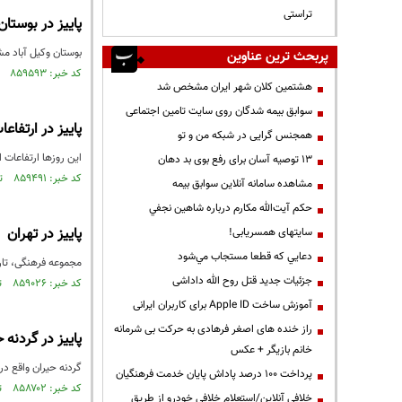
تراستی
پاییز در بوستا
بوستان وکیل آباد م
پربحث ترین عناوین
کد خبر: ۸۵۹۵۹۳ تاریخ انتشار : ۱۴۰۳/۰۹/۱۴
هشتمین کلان شهر ایران مشخص شد
سوابق بیمه شدگان روی سایت تامین اجتماعی
پاییز در ارتفاع
همجنس گرایی در شبکه من و تو
این روزها ارتفاعات 
13 توصیه آسان برای رفع بوی بد دهان
کد خبر: ۸۵۹۴۹۱ تاریخ انتشار : ۱۴۰۳/۰۹/۱۳
مشاهده سامانه آنلاين سوابق بیمه
حكم آيت‌الله مكارم درباره شاهين نجفي
پاییز در تهران
سایتهای همسریابی!
دعايي كه قطعا مستجاب مي‌شود
مجموعه فرهنگی، تاری
جزئیات جدید قتل روح الله داداشی
کد خبر: ۸۵۹۰۲۶ تاریخ انتشار : ۱۴۰۳/۰۹/۰۷
آموزش ساخت Apple ID برای کاربران ایرانی
راز خنده های اصغر فرهادی به حرکت بی شرمانه
پاییز در گردنه 
خانم بازیگر + عکس
گردنه حیران واقع در
پرداخت ۱۰۰ درصد پاداش پایان خدمت فرهنگیان
کد خبر: ۸۵۸۷۰۲ تاریخ انتشار : ۱۴۰۳/۰۹/۰۳
خلافی آنلاین/استعلام خلافی خودرو از طریق