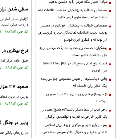
مبادا اختیار تنگه هرمز را به دشمن بدهید
منفی شدن تراز 
صمصامی خطاب به پزشکیان: به شما اطلاعات غلط
دادند؛ مردم را ساده‌لوح فرض نکنید!
واردات منفی است. 
صمصامی خطاب به پزشکیان: خودتان در مجلس
کد خبر: ۸۸۷۵۱۴ تاریخ انتشار : ۱۴۰۵/۰۲/۲۹
بودید؛ دیدید انتقادات نمایندگان درباره گران‌سازی
ارز بود، نه واگذاری ایران‌خودرو
پزشکیان: خدمت بی‌منت و مشارکت مردمی، پایه
نرخ بیکاری در پاییز ۷.۸ درصد
حل مشکلات کشور است
طبق اعلام مرکز آمار،در پاییز نرخ بیکاری ۷.۸ درصد بوده‌
قیمت‌ برنج ایرانی همچنان در کانال ۴۵۰ تا ۵۵۰
کد خبر: ۸۸۱۶۱۴ تاریخ انتشار : ۱۴۰۴/۱۱/۲۵
هزار تومان
وقتی دیتاسنترها از هوش مصنوعی جلو می‌زنند؛
زنگ خطر برای اقتصاد AI
صعود ۳۷ هزار واحدی شاخص بورس در آخرین روز پاییز
از خبرسازی تا جریان‌سازی نقشه راه مدیران
بورس در پایان معاملات امروز 30 آذر 1404 به ۳ میلی
هوشمند
کد خبر: ۸۷۸۸۱۲ تاریخ انتشار : ۱۴۰۴/۰۹/۳۰
«چرا نباید از شما متنفر باشند؟»؛ پاسخ معنادار
یک کاربر خارجی به قدرت و توانمندی ایرانیان
پاییز در جنگل ف
پس از رأی شورای مرکزی جبهه ایران اسلامی؛
اعضای حقیقی و حقوقی دفتر سیاسی مشخص
در روزهای پایانی فص