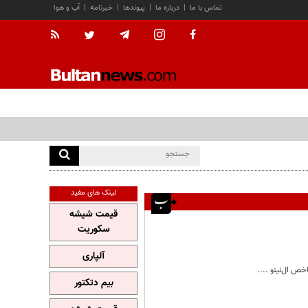
تماس با ما
|
درباره ما
|
پیوندها
|
خبرنامه
|
آب و هوا
لینک های مفید
قیمت شیشه
سکوریت
آلپاری
ص ال‌نینو ....
بیم دتکتور