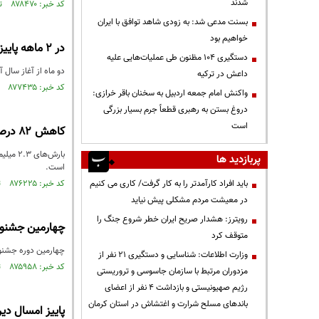
شدند
کد خبر: ۸۷۸۴۷۰ تاریخ انتشار : ۱۴۰۴/۰۹/۲۴
بسنت مدعی شد: به زودی شاهد توافق با ایران
خواهیم بود
در ۲ ماهه پاییز امسال ثبت شد؛ کاهش ۸۱ درصدی بارش‌ها در کشور
دستگیری ۱۰۴ مظنون طی عملیات‌هایی علیه
دو ماه از آغاز سال آبی (ابتدای مهر۱۴۰۴ تا آخر شهریورماه ۱۴۰۵) درحالی سپری شد که میزان ب
داعش در ترکیه
کد خبر: ۸۷۷۴۳۵ تاریخ انتشار : ۱۴۰۴/۰۹/۰۲
واکنش امام جمعه اردبیل به سخنان باقر خرازی:
دروغ بستن به رهبری قطعاً جرم بسیار بزرگی
است
کاهش ۸۲ درصد بارش‌های ایران/پاییز از تابستان هم خشک‌تر شد
پربازدید ها
است.
باید افراد کارآمدتر را به کار گرفت/ کاری می کنیم
کد خبر: ۸۷۶۲۲۵ تاریخ انتشار : ۱۴۰۴/۰۸/۰۸
در معیشت مردم مشکلی پیش نیاید
رویترز: هشدار صریح ایران خطر شروع جنگ را
چهارمین جشنوار
متوقف کرد
چهارمین دوره جشنواره «طعم
وزارت اطلاعات: شناسایی و دستگیری ۲۱ نفر از
کد خبر: ۸۷۵۹۵۸ تاریخ انتشار : ۱۴۰۴/۰۸/۰۴
مزدوران مرتبط با سازمان جاسوسی و تروریستی
رژیم صهیونیستی و بازداشت ۴ نفر از اعضای
باندهای مسلح شرارت و اغتشاش در استان کرمان
پاییز امسال دیر