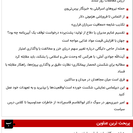
ارزش معاملات روز شدند
حمله نیروهای اسرائیلی به خبرنگار پرس‌تی‌وی
از التماس تا فروپاشی هژمونی دلار
تکذیب شایعه «معافیت سربازان فراری»
تقسیم غنایم مدیران یا دفاع از تولید؛ پشت‌پرده درخواست توقف یک آیین‌نامه چه بود؟
جهان با افزایش قیمت مواد غذایی مواجه است
هشدار حاجی دلیگانی درباره تغییر سهم دریای خزر و مخالفت با واگذاری امتیاز
آیت‌الله جوادی آملی: با هرکس که وحدت ملی و اسلامی را بشکند، باید مقابله کرد
مطالبه برای شکستن انحصار پیمانکاری؛ نظارت دقیق بر واگذاری پروژه‌ها، راهکار مقابله با
فساد
فرق است میان مجاهدان در میدان و ساکتین
این دیپلماسی نمایشی، شکست خورده است/واقعیت‌ها را بپذیرید و به تعهدات خود عمل
کنید
امیر دبیری‌مهر در سوگ دکتر ابوالقاسم قاسم‌زاده؛ از خاطرات صداوسیما تا کلاس درس
سیاست
پربحث ترین عناوین