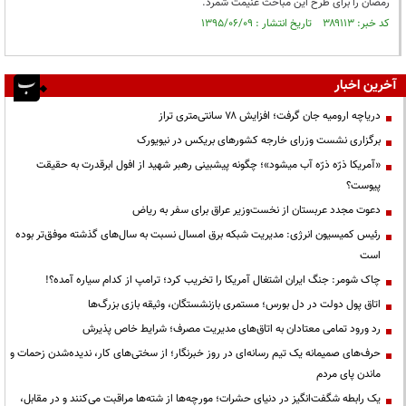
رمضان را برای طرح این مباحث غنیمت شمرد.
کد خبر: ۳۸۹۱۱۳ تاریخ انتشار : ۱۳۹۵/۰۶/۰۹
آخرین اخبار
دریاچه ارومیه جان گرفت؛ افزایش ۷۸ سانتی‌متری تراز
برگزاری نشست وزرای خارجه کشورهای بریکس در نیویورک
«آمریکا ذرّه ذرّه آب میشود»؛ چگونه پیشبینی رهبر شهید از افول ابرقدرت به حقیقت
پیوست؟
دعوت مجدد عربستان از نخست‌وزیر عراق برای سفر به ریاض
رئیس کمیسیون انرژی: مدیریت شبکه برق امسال نسبت به سال‌های گذشته موفق‌تر بوده
است
چاک شومر: جنگ ایران اشتغال آمریکا را تخریب کرد؛ ترامپ از کدام سیاره آمده؟!
اتاق پول دولت در دل بورس؛ مستمری بازنشستگان، وثیقه بازی بزرگ‌ها
رد ورود تمامی معتادان به اتاق‌های مدیریت مصرف؛ شرایط خاص پذیرش
حرف‌های صمیمانه یک تیم رسانه‌ای در روز خبرنگار؛ از سختی‌های کار، ندیده‌شدن زحمات و
ماندن پای مردم
یک رابطه شگفت‌انگیز در دنیای حشرات؛ مورچه‌ها از شته‌ها مراقبت می‌کنند و در مقابل،