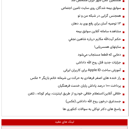
هشتمین کلان شهر ایران مشخص شد
سوابق بیمه شدگان روی سایت تامین اجتماعی
همجنس گرایی در شبکه من و تو
13 توصیه آسان برای رفع بوی بد دهان
مشاهده سامانه آنلاين سوابق بیمه
حكم آيت‌الله مكارم درباره شاهين نجفي
سایتهای همسریابی!
دعايي كه قطعا مستجاب مي‌شود
جزئیات جدید قتل روح الله داداشی
آموزش ساخت Apple ID برای کاربران ایرانی
راز خنده های اصغر فرهادی به حرکت بی شرمانه خانم بازیگر + عکس
پرداخت ۱۰۰ درصد پاداش پایان خدمت فرهنگیان
خلافی آنلاین/استعلام خلافی خودرو از طریق اینترنت، پیام کوتاه ، تلفن
جسدغرق درخون روح الله داداشی (عکس)
پاسخ های دکتر توکلی به سوالات کنکوری ها
لینک های مفید