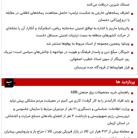
عسلک شیرین دریافت می‌کنند
اعتراف رسانه‌های خارجی به شکست ترامپ؛ حاصل مجاهدت رسانه‌های انقلابی در مقابله
با دروغ‌پراکنی دشمنان
پاتریشیا مارینز با اشاره به توافق امنیتی سه‌جانبه ریاض، اسلام‌آباد و آنکارا، آن را نشانه‌ای
از حرکت کشورهای منطقه به سمت ترتیبات امنیتی مستقل دانست
ویدئو؛ پنجمین مجموعه از اسناد مربوط به یوفوها منتشر شد
خبرنگار، مبلّغ دین و پاسدار فرهنگ و هویت در مواجهه با چالش‌های سیاسی است؛ تبریک
روز خبرنگار از سوی استاد خطیب اصفهانی.
فرار هواپیماها از فرودگاه جده عربستان
پربازدید ها
راهنمای خرید محصولات برق صنعتی ABB
باید افراد کارآمدتر را به کار گرفت/ کاری می کنیم در معیشت مردم مشکلی پیش نیاید
وزارت اطلاعات: شناسایی و دستگیری ۲۱ نفر از مزدوران مرتبط با سازمان جاسوسی و
تروریستی رژیم صهیونیستی و بازداشت ۴ نفر از اعضای باندهای مسلح شرارت و اغتشاش
در استان کرمان
معامله بیش از ۴۱۳ هزار تن کالا در بازار فیزیکی بورس کالا / حراج باز و پتروشیمی پیشران