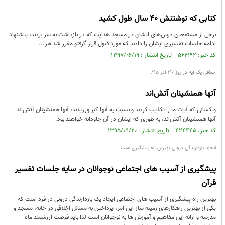
کتابی که نوشتنش 40 سال طول کشید
برخى از مستمعين درس‌هاى ايشان در مسجد هدايت كه در بازداشت به سر بردند، پيشنهاد
ادامه جلسات تفسیری ایشان را دادند كه مورد قبول قرار گرفتو مقرر شد هر...
کد خبر: ۵۶۴۱۹۲ تاریخ انتشار : ۱۳۹۷/۰۶/۱۹
حداقل یک آیه در روز /19 آذر 95/
آنها همنشینان آتش‌اند
و کسانی که آیات ما را تکذیب کردند و نسبت به آنها کبر ورزیدند، آنها همنشینان آتش‌اند
آنها همنشینان آتش‌اند، به طوری که ایشان در آن جاودانه خواهند بود.
کد خبر: ۴۲۴۴۴۵ تاریخ انتشار : ۱۳۹۵/۰۹/۲۰
ایجاد بازدارندگی درونی بهترین راه پیشگیری است؛
پیشگیری از آسیب های اجتماعی نوجوانان در سایه جلسات تفسیر
قرآن
بهترین راه پیشگیری از آسیب های اجتماعی ایجاد یک بازدارندگی درونی در فرد است که
یکی از بهترین راهکارهای زمینه ساز این امر، پرداختن به مسائل اخلاقی در خانه، مسجد و
مدرسه و ارائه این مفاهیم و آموزش ها به نوجوانان است لذا باید فرصت ارزشمند ماه