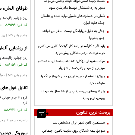
دست نزنید؛ لمس نوزاد حیات وحش می‌تواند
طوفان آلمان، م
منجر به رد شدنشان توسط مادرشان شود
تأملی بر خسارت‌های نامرئی وارد شده بر عاملان
روز چهارم رقابت‌های جام جهانی ۲۰۲۶ با برگزاری چهار دیدا
جنگ علیه ایران
کد خبر: ۸۸۹۱۹۹ تاریخ انتشار : ۱۴۰۵/۰۳/۲۵
چاقی به دلیل بی‌ارادگی نیست؛ مغز می‌خواهد
جام جهانی ۲۰۲۶ | روز چهارم مرحله گروهی
چاق بمانیم!
باید افراد کارآمدتر را به کار گرفت/ کاری می کنیم
از رونمایی آلما
در معیشت مردم مشکلی پیش نیاید
روز چهارم رقابت‌های جام جهانی ۲۰۲۶ با برگزاری چهار مساب
موکب شهدای رزکان؛ ۱۵۲ شب همدلی، خدمت و
کد خبر: ۸۸۹۱۵۹ تاریخ انتشار : ۱۴۰۵/۰۳/۲۴
میزبانی از مردم ولایت‌مدار شهریار
جام جهانی ۲۰۲۶ | معرفی گروه F
رویترز: هشدار صریح ایران خطر شروع جنگ را
متوقف کرد
تقابل غول‌های ا
پل شهرستان پل‌سفید پس از ۲۵ سال به مرحله
بهره‌برداری رسید
کرد.
کد خبر: ۸۸۸۷۳۰ تاریخ انتشار : ۱۴۰۵/۰۳/۱۸
پربحث ترین عناوین
با سبقت از هوندا در ف
هشتمین کلان شهر ایران مشخص شد
سوابق بیمه شدگان روی سایت تامین اجتماعی
سوزوکی دومین 