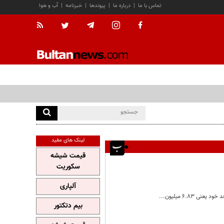
تماس با ما
|
درباره ما
|
پیوندها
|
خبرنامه
|
آب و هوا
لینک های مفید
قیمت شیشه
سکوریت
آلپاری
بیم دتکتور