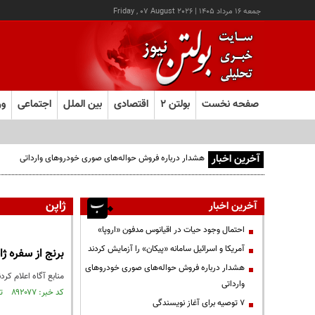
جمعه ۱۶ مرداد ۱۴۰۵
|
Friday , 07 August 2026
صفحه نخست
بولتن ۲
اقتصادی
بین الملل
اجتماعی
ور
آخرین اخبار
هشدار درباره فروش حواله‌های صوری خودروهای وارداتی
ژاپن
آخرین اخبار
احتمال وجود حیات در اقیانوس مدفون «اروپا»
آمریکا و اسرائیل سامانه «پیکان» را آزمایش کردند
برنج از سفره ژا
هشدار درباره فروش حواله‌های صوری خودروهای
منابع آگاه اعلام کردند: مصرف برنج داخلی 
وارداتی
کد خبر: ۸۹۲۰۷۷ تاریخ انتشار : ۱۴۰۵/۰۵/۰۸
۷ توصیه برای آغاز نویسندگی