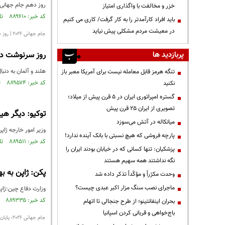
روز دهم جام جهانی ۲۰۲۶ با نتایجی مهم و تا حدی غیرمنتظره به پایان رسی
خزر و مخالفت با واگذاری امتیاز
کد خبر: ۸۸۹۶۱۰ تاریخ انتشار : ۱۴۰۵/۰۳/۳۱
باید افراد کارآمدتر را به کار گرفت/ کاری می کنیم
در معیشت مردم مشکلی پیش نیاید
جام جهانی ۲۰۲۶ | روز دهم مرحله گروهی
پربازدید ها
روز سرنوشت در گروه‌های E و F؛ نبرد 
هلند و آلمان به دنب
تنگه هرمز قابل معامله نیست برای آمریکا معبر باز
کد خبر: ۸۸۹۵۷۴ تاریخ انتشار : ۱۴۰۵/۰۳/۳۰
نکنید
گستره امپراتوری ایران در ۵ قرن پیش از میلاد؛
تصویری از ایران ۲۵ قرن پیش
توکیو: دیگر هیچ
میانکاله در آتش می‌سوزد
وزیر امور خارجه ژاپ
پارچه فروشی که هیچ نسبتی با بانک آینده ندارد!
کد خبر: ۸۸۹۵۱۱ تاریخ انتشار : ۱۴۰۵/۰۳/۲۹
پزشکیان: تنها کسانی که در خیابان بودند ایران را
نگه نداشتند همه سهیم هستند
پکن: ژاپن به ب
وحدت مکرّراً و مؤکّداً تذکر داده شد
ماجرای نصب سنگ مزار اکبر عبدی چیست؟
وزارت دفاع چین:ژاپ
کد خبر: ۸۸۹۳۳۵ تاریخ انتشار : ۱۴۰۵/۰۳/۲۷
بحران اینفانتینو؛ از طرح جنجالی تا اتهام
باج‌خواهی و قربانی کردن اسپانیا
جام جهانی ۲۰۲۶؛ پایان روز چهارم مرحله گروهی