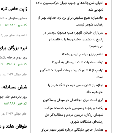
احیای شن‌چاله‌های جنوب تهران درکمیسیون ماده
ژاپن حامی تازه
۵نهایی شد
خادمیان: هیچ شفیعی برای زن نزد خداوند بهتر از
معاون سازمان حفاظت 
رضایت شوهر نیست
کد خبر: ۸۹۱۴۸۴ تاریخ انتشار : ۱۴۰۵/۰۴/۳۰
سربازانِ خیابانِ ظهور؛ ملتِ مبعوثِ رودسر در
ادامه رقابت‌های دور یک‌ش
پاسخ به دشمن: «خیابان‌ها را به ناامیدان
نمی‌دهیم»
نبرد بزرگان بر
اعلام پایان مراسم اربعین ۱۴۰۵
روز دوم مرحله یک‌شانزدهم نهایی جام جه
توقف صادرات نفت عربستان به آمریکا
کد خبر: ۸۹۰۱۱۶ تاریخ انتشار : ۱۴۰۵/۰۴/۰۸
ترامپ از افشای کمبود مهمات آمریکا خشمگین
جام جهانی ۲۰۲۶؛ روز سرنوشت‌ساز گروه‌های D، E و F
است
اجازه باز شدن مسیر دوم در تنگه هرمز را
شش مسابقه، ش
نخواهیم داد
روز پانزدهم جام جهانی ۲۰۲۶ به ایستگاه تعیین‌کننده مرحله گروهی تب
فرق است میان مجاهدان در میدان و ساکتین
کد خبر: ۸۸۹۸۸۶ تاریخ انتشار : ۱۴۰۵/۰۴/۰۴
یکصد و پنجاه و سومین شب خدمت؛ موکب
جام جهانی ۲۰۲۶ | روز دهم مرحله گروهی
شهدای رزکان، تریبون مردم و مطالبه‌گر حل
ریشه‌ای مشکلات شهری
طوفان هلند و ت
هشدار حاجی دلیگانی درباره تغییر سهم دریای