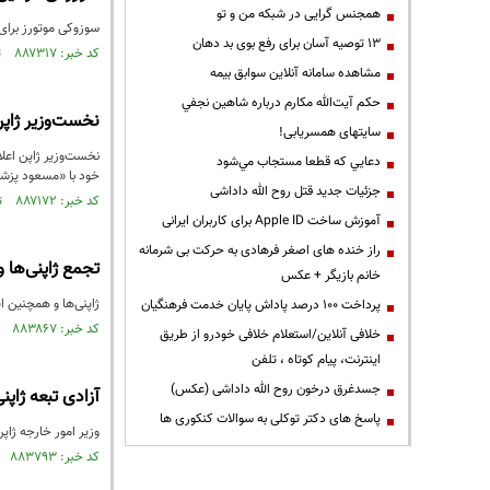
همجنس گرایی در شبکه من و تو
سوزوکی موتورز برای 
13 توصیه آسان برای رفع بوی بد دهان
کد خبر: ۸۸۷۳۱۷ تاریخ انتشار : ۱۴۰۵/۰۲/۲۶
مشاهده سامانه آنلاين سوابق بیمه
حكم آيت‌الله مكارم درباره شاهين نجفي
نخست‌وزیر ژاپن:
سایتهای همسریابی!
نخست‌وزیر ژاپن اعلا
دعايي كه قطعا مستجاب مي‌شود
خود با «مسعود پزشکی
جزئیات جدید قتل روح الله داداشی
کد خبر: ۸۸۷۱۷۲ تاریخ انتشار : ۱۴۰۵/۰۲/۲۴
آموزش ساخت Apple ID برای کاربران ایرانی
راز خنده های اصغر فرهادی به حرکت بی شرمانه
تجمع ژاپنی‌ها و
خانم بازیگر + عکس
ژاپنی‌ها و همچنین ای
پرداخت ۱۰۰ درصد پاداش پایان خدمت فرهنگیان
کد خبر: ۸۸۳۸۶۷ تاریخ انتشار : ۱۴۰۵/۰۱/۰۳
خلافی آنلاین/استعلام خلافی خودرو از طریق
اینترنت، پیام کوتاه ، تلفن
جسدغرق درخون روح الله داداشی (عکس)
آزادی تبعه ژاپن
پاسخ های دکتر توکلی به سوالات کنکوری ها
وزیر امور خارجه ژاپ
کد خبر: ۸۸۳۷۹۳ تاریخ انتشار : ۱۴۰۵/۰۱/۰۲