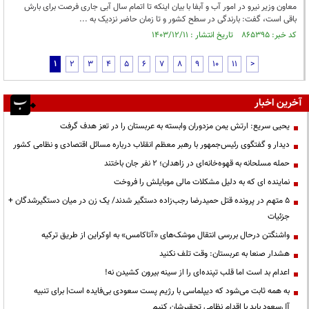
معاون وزیر نیرو در امور آب و آبفا با بیان اینکه تا اتمام سال آبی جاری فرصت برای بارش
باقی است، گفت: بارندگی در سطح کشور و تا زمان حاضر نزدیک به ...
کد خبر: ۸۶۵۳۹۵ تاریخ انتشار : ۱۴۰۳/۱۲/۱۱
1
2
3
4
5
6
7
8
9
10
11
>
آخرین اخبار
یحیی سریع: ارتش یمن مزدوران وابسته به عربستان را در تعز هدف گرفت
دیدار و گفتگوی رئیس‌جمهور با رهبر معظم انقلاب درباره مسائل اقتصادی و نظامی کشور
حمله مسلحانه به قهوه‌خانه‌ای در زاهدان؛ ۲ نفر جان باختند
نماینده ای که به دلیل مشکلات مالی موبایلش را فروخت
۵ متهم در پرونده قتل حمیدرضا رجب‌زاده دستگیر شدند/ یک زن در میان دستگیرشدگان +
جزئیات
واشنگتن درحال بررسی انتقال موشک‌های «آتاکامس» به اوکراین از طریق ترکیه
هشدار صنعا به عربستان: وقت تلف نکنید
اعدام بد است اما قلب تپنده‌ای را از سینه بیرون کشیدن نه!
به همه ثابت می‌شود که دیپلماسی با رژیم پست سعودی بی‌فایده است| برای تنبیه
آل‌سعود باید با اقدام نظامی تحقیرشان کنیم