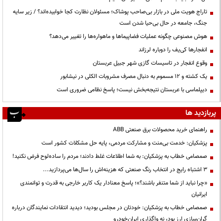
تاراج هویت ملی در بازار بی‌صاحب پوشاک؛ مسئولان نظارت کجا خوابیده‌اند؟ / زیر سایه
جنگ، جامعه در حال بی‌حیا شدن است
هوش مصنوعی چگونه عملیات فضاپیماها و ماهواره‌ها را تغییر می‌دهد؟
انفجارها کی‌یف را دوباره لرزاند
وقوع انفجار در تاسیسات گازی شهر جبیل عربستان
یک کشته و ۱۲ مسموم به دنبال مصرف مشروبات الکلی در نیشابور
دیپلماسی با عربستان نتیجه‌بخش نیست؛ پاسخ نظامی ضروری است
پربازدید ها
راهنمای خرید محصولات برق صنعتی ABB
پزشکیان: خدمت بی‌منت و مشارکت مردمی، پایه حل مشکلات کشور است
صمصامی خطاب به پزشکیان: به شما اطلاعات غلط دادند؛ مردم را ساده‌لوح فرض نکنید!
3 اشتباه رایج در انتخاب رنگ صنعتی که هزینه‌اش را سال‌ها می‌پردازید...
«چرا نباید از شما متنفر باشند؟»؛ پاسخ معنادار یک کاربر خارجی به قدرت و توانمندی
ایرانیان
صمصامی خطاب به پزشکیان: خودتان در مجلس بودید؛ دیدید انتقادات نمایندگان درباره
گران‌سازی ارز بود، نه واگذاری ایران‌خودرو