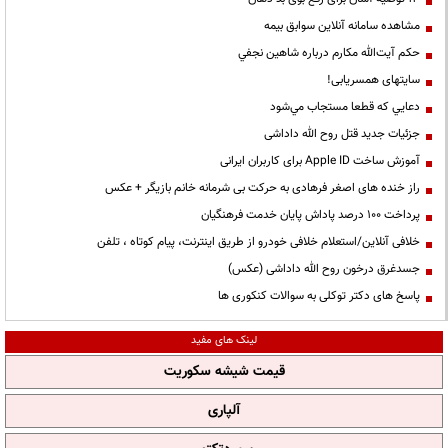
مشاهده سامانه آنلاين سوابق بیمه
حكم آيت‌الله مكارم درباره شاهين نجفي
سایتهای همسریابی!
دعايي كه قطعا مستجاب مي‌شود
جزئیات جدید قتل روح الله داداشی
آموزش ساخت Apple ID برای کاربران ایرانی
راز خنده های اصغر فرهادی به حرکت بی شرمانه خانم بازیگر + عکس
پرداخت ۱۰۰ درصد پاداش پایان خدمت فرهنگیان
خلافی آنلاین/استعلام خلافی خودرو از طریق اینترنت، پیام کوتاه ، تلفن
جسدغرق درخون روح الله داداشی (عکس)
پاسخ های دکتر توکلی به سوالات کنکوری ها
لینک های مفید
قیمت شیشه سکوریت
آلپاری