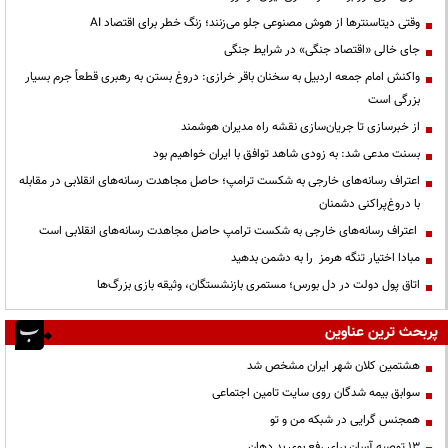
وقتی دیتاسنترها از هوش مصنوعی جلو می‌زنند؛ زنگ خطر برای اقتصاد AI
جای خالی «اقتصاد جنگی» در شرایط جنگی
واکنش امام جمعه اردبیل به سخنان باقر خرازی: دروغ بستن به رهبری قطعاً جرم بسیار
بزرگی است
از خبرسازی تا جریان‌سازی نقشه راه مدیران هوشمند
بسنت مدعی شد: به زودی شاهد توافق با ایران خواهیم بود
اعتراف رسانه‌های خارجی به شکست ترامپ؛ حاصل مجاهدت رسانه‌های انقلابی در مقابله
با دروغ‌پراکنی دشمنان
اعتراف رسانه‌های خارجی به شکست ترامپ حاصل مجاهدت رسانه‌های انقلابی است
مبادا اختیار تنگه هرمز را به دشمن بدهید
اتاق پول دولت در دل بورس؛ مستمری بازنشستگان، وثیقه بازی بزرگ‌ها
پربحث ترین عناوین
هشتمین کلان شهر ایران مشخص شد
سوابق بیمه شدگان روی سایت تامین اجتماعی
همجنس گرایی در شبکه من و تو
13 توصیه آسان برای رفع بوی بد دهان