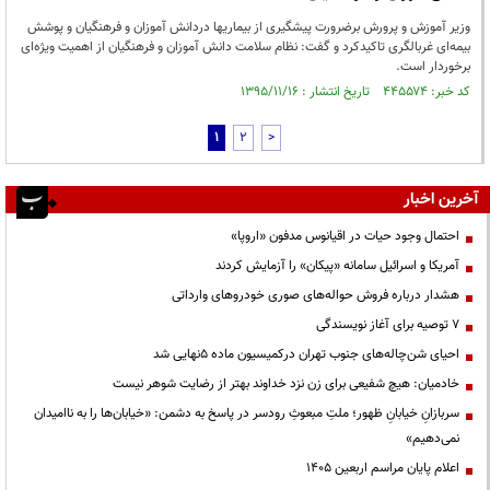
وزیر آموزش و پرورش برضرورت پیشگیری از بیماریها دردانش آموزان و فرهنگیان و پوشش
بیمه‌ای غربالگری تاکیدکرد و گفت: نظام سلامت دانش آموزان و فرهنگیان از اهمیت ویژه‌ای
برخوردار است.
کد خبر: ۴۴۵۵۷۴ تاریخ انتشار : ۱۳۹۵/۱۱/۱۶
1
2
>
آخرین اخبار
احتمال وجود حیات در اقیانوس مدفون «اروپا»
آمریکا و اسرائیل سامانه «پیکان» را آزمایش کردند
هشدار درباره فروش حواله‌های صوری خودروهای وارداتی
۷ توصیه برای آغاز نویسندگی
احیای شن‌چاله‌های جنوب تهران درکمیسیون ماده ۵نهایی شد
خادمیان: هیچ شفیعی برای زن نزد خداوند بهتر از رضایت شوهر نیست
سربازانِ خیابانِ ظهور؛ ملتِ مبعوثِ رودسر در پاسخ به دشمن: «خیابان‌ها را به ناامیدان
نمی‌دهیم»
اعلام پایان مراسم اربعین ۱۴۰۵