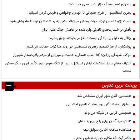
ماجرای نصب سنگ مزار اکبر عبدی چیست؟
بحران اینفانتینو؛ از طرح جنجالی تا اتهام باج‌خواهی و قربانی کردن اسپانیا
دست نزنید؛ لمس نوزاد حیات وحش می‌تواند منجر به رد شدنشان توسط مادرشان شود
تأملی بر خسارت‌های نامرئی وارد شده بر عاملان جنگ علیه ایران
چاقی به دلیل بی‌ارادگی نیست؛ مغز می‌خواهد چاق بمانیم!
پزشکیان: از هر تصمیم رهبران فلسطینی در روند مذاکرات حمایت می‌کنیم
موکب شهدای رزکان؛ ۱۵۲ شب همدلی، خدمت و میزبانی از مردم ولایت‌مدار شهریار
اعتراف مقام سابق اطلاعات ارتش اسرائیل؛ عبور از تنگه هرمز بدون تأیید ایران دیگر ممکن
نیست
پربحث ترین عناوین
هشتمین کلان شهر ایران مشخص شد
سوابق بیمه شدگان روی سایت تامین اجتماعی
همجنس گرایی در شبکه من و تو
13 توصیه آسان برای رفع بوی بد دهان
مشاهده سامانه آنلاين سوابق بیمه
حكم آيت‌الله مكارم درباره شاهين نجفي