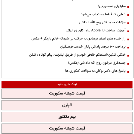
سایتهای همسریابی!
دعايي كه قطعا مستجاب مي‌شود
جزئیات جدید قتل روح الله داداشی
آموزش ساخت Apple ID برای کاربران ایرانی
راز خنده های اصغر فرهادی به حرکت بی شرمانه خانم بازیگر + عکس
پرداخت ۱۰۰ درصد پاداش پایان خدمت فرهنگیان
خلافی آنلاین/استعلام خلافی خودرو از طریق اینترنت، پیام کوتاه ، تلفن
جسدغرق درخون روح الله داداشی (عکس)
پاسخ های دکتر توکلی به سوالات کنکوری ها
لینک های مفید
قیمت شیشه سکوریت
آلپاری
بیم دتکتور
قیمت شیشه سکوریت