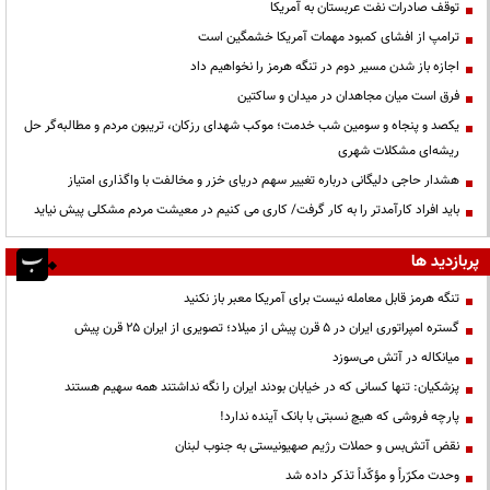
توقف صادرات نفت عربستان به آمریکا
ترامپ از افشای کمبود مهمات آمریکا خشمگین است
اجازه باز شدن مسیر دوم در تنگه هرمز را نخواهیم داد
فرق است میان مجاهدان در میدان و ساکتین
یکصد و پنجاه و سومین شب خدمت؛ موکب شهدای رزکان، تریبون مردم و مطالبه‌گر حل
ریشه‌ای مشکلات شهری
هشدار حاجی دلیگانی درباره تغییر سهم دریای خزر و مخالفت با واگذاری امتیاز
باید افراد کارآمدتر را به کار گرفت/ کاری می کنیم در معیشت مردم مشکلی پیش نیاید
پربازدید ها
تنگه هرمز قابل معامله نیست برای آمریکا معبر باز نکنید
گستره امپراتوری ایران در ۵ قرن پیش از میلاد؛ تصویری از ایران ۲۵ قرن پیش
میانکاله در آتش می‌سوزد
پزشکیان: تنها کسانی که در خیابان بودند ایران را نگه نداشتند همه سهیم هستند
پارچه فروشی که هیچ نسبتی با بانک آینده ندارد!
نقض آتش‌بس و حملات رژیم صهیونیستی به جنوب لبنان
وحدت مکرّراً و مؤکّداً تذکر داده شد