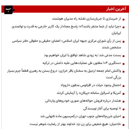
آخرین اخبار
از خبرسازی تا جریان‌سازی نقشه راه مدیران هوشمند
«چرا نباید از شما متنفر باشند؟»؛ پاسخ معنادار یک کاربر خارجی به قدرت و توانمندی
ایرانیان
پس از رأی شورای مرکزی جبهه ایران اسلامی؛ اعضای حقیقی و حقوقی دفتر سیاسی
مشخص شدند
بسنت مدعی شد: به زودی شاهد توافق با ایران خواهیم بود
دستگیری ۱۰۴ مظنون طی عملیات‌هایی علیه داعش در ترکیه
واکنش امام جمعه اردبیل به سخنان باقر خرازی: دروغ بستن به رهبری قطعاً جرم بسیار
بزرگی است
احتمال وجود حیات در اقیانوس مدفون «اروپا»
آمریکا و اسرائیل سامانه «پیکان» را آزمایش کردند
هشدار درباره فروش حواله‌های صوری خودروهای وارداتی
۷ توصیه برای آغاز نویسندگی
احیای شن‌چاله‌های جنوب تهران درکمیسیون ماده ۵نهایی شد
خادمیان: هیچ شفیعی برای زن نزد خداوند بهتر از رضایت شوهر نیست