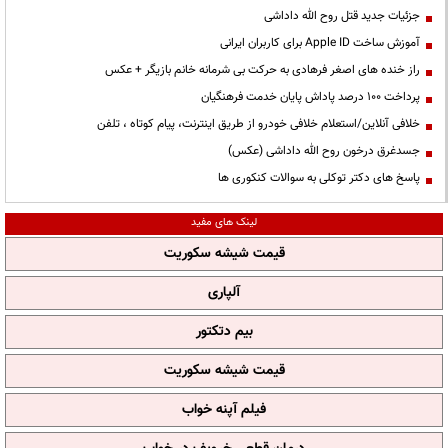
جزئیات جدید قتل روح الله داداشی
آموزش ساخت Apple ID برای کاربران ایرانی
راز خنده های اصغر فرهادی به حرکت بی شرمانه خانم بازیگر + عکس
پرداخت ۱۰۰ درصد پاداش پایان خدمت فرهنگیان
خلافی آنلاین/استعلام خلافی خودرو از طریق اینترنت، پیام کوتاه ، تلفن
جسدغرق درخون روح الله داداشی (عکس)
پاسخ های دکتر توکلی به سوالات کنکوری ها
لینک های مفید
قیمت شیشه سکوریت
آلپاری
بیم دتکتور
قیمت شیشه سکوریت
فیلم آپنه خواب