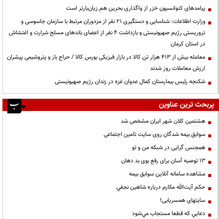
پیامدهای کنوانسیون خزر از واگذاری بحرین هم زیان‌بارتر است
وزارت اطلاعات: شناسایی و دستگیری ۲۱ نفر از مزدوران مرتبط با سازمان جاسوسی و
تروریستی رژیم صهیونیستی و بازداشت ۴ نفر از اعضای باندهای مسلح شرارت و اغتشاش
در استان کرمان
معامله بیش از ۴۱۳ هزار تن کالا در بازار فیزیکی بورس کالا / حراج باز و پتروشیمی پیشران
ارزش معاملات روز شدند
شکنجه رئیس بیمارستان کمال عدوان غزه در زندان رژیم صهیونیستی
پربحث ترین عناوین
هشتمین کلان شهر ایران مشخص شد
سوابق بیمه شدگان روی سایت تامین اجتماعی
همجنس گرایی در شبکه من و تو
13 توصیه آسان برای رفع بوی بد دهان
مشاهده سامانه آنلاين سوابق بیمه
حكم آيت‌الله مكارم درباره شاهين نجفي
سایتهای همسریابی!
دعايي كه قطعا مستجاب مي‌شود