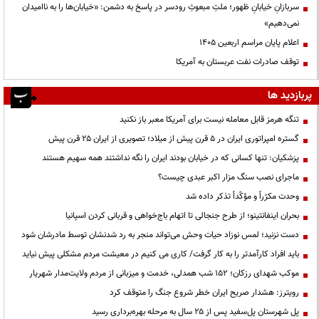
سربازانِ خیابانِ ظهور؛ ملتِ مبعوثِ رودسر در پاسخ به دشمن: «خیابان‌ها را به ناامیدان
نمی‌دهیم»
اعلام پایان مراسم اربعین ۱۴۰۵
توقف صادرات نفت عربستان به آمریکا
پربازدید ها
تنگه هرمز قابل معامله نیست برای آمریکا معبر باز نکنید
گستره امپراتوری ایران در ۵ قرن پیش از میلاد؛ تصویری از ایران ۲۵ قرن پیش
پزشکیان: تنها کسانی که در خیابان بودند ایران را نگه نداشتند همه سهیم هستند
ماجرای نصب سنگ مزار اکبر عبدی چیست؟
وحدت مکرّراً و مؤکّداً تذکر داده شد
بحران اینفانتینو؛ از طرح جنجالی تا اتهام باج‌خواهی و قربانی کردن اسپانیا
دست نزنید؛ لمس نوزاد حیات وحش می‌تواند منجر به رد شدنشان توسط مادرشان شود
باید افراد کارآمدتر را به کار گرفت/ کاری می کنیم در معیشت مردم مشکلی پیش نیاید
موکب شهدای رزکان؛ ۱۵۲ شب همدلی، خدمت و میزبانی از مردم ولایت‌مدار شهریار
رویترز: هشدار صریح ایران خطر شروع جنگ را متوقف کرد
پل شهرستان پل‌سفید پس از ۲۵ سال به مرحله بهره‌برداری رسید