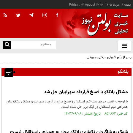
جمعه ۱۶ مرداد ۱۴۰۵
|
Friday , 07 August 2026
از
و
ته
پس از رأی شورای مرکزی جبهه ایران اسلامی؛ اعضای حقیقی و حقوقی دفتر سیاسی مشخص
ن
شدند
نو
بلانکو
مشکل بلانکو با فسخ قرارداد سهرابیان حل شد
با توجه به تغییر در فهرست تیم استقلال و فسخ قرارداد آرمین سهرابیان، مشکل بلانکو برای
همراهی تیم استقلال در لیگ برتر حل شده است.
کد خبر: ۸۵۲۸۶۲ تاریخ انتشار : ۱۴۰۳/۰۶/۰۸
شوک به شاگردان نکونام؛ بلانکو مجاز به همراهی استقلال نیست