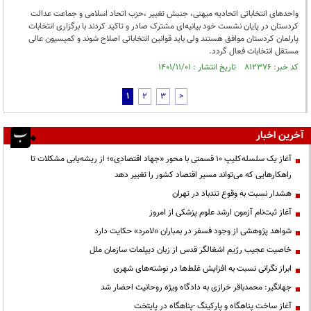
واحدهای انتخاباتی اتحادیه میهنی، جنبش تغییر ،حزب اتحاد اسلامی و جماعت عدالت
کردستان در پایان نشست خود بیانیه‌ای مشترک صادر و تاکید کردند با برگزاری انتخابات
پارلمان کردستان موافق هستند ولی باید قوانین انتخاباتی اصلاح شوند و کمیسیون عالی
مستقل انتخابات فعال گردد.
کد خبر: ۸۱۲۳۷۶ تاریخ انتشار : ۱۴۰۱/۱۱/۰۱
1
2
3
>
آخرین اخبار
آغاز یک سلسله‌کلیپ ۱۰ قسمتی با محور «جهاد اقتصادی»؛ از ریشه‌یابی مشکلات تا
راهکارهایی که می‌تواند مسیر اقتصاد کشور را تغییر دهد
هشدار نسبت به وقوع تندباد در تهران
آغاز ثبت‌نام آزمون ارشد علوم پزشکی از امروز
شواهد پژوهشی از وجود فسفر در بمباران «لامرد» حکایت دارد
خاصیت عجیب رژیم اشغالگر قدس از زبان دیپلمات سازمان ملل
ابراز نگرانی نسبت به افزایش غلط‌ها در نوشته‌های شهری
جهانگیر: محمدباقر خرازی به دادگاه ویژه روحانیت احضار شد
آغاز ساخت پناهگاه و پارکینگ -پناهگاه در پایتخت