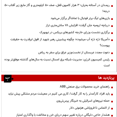
ریمـدان در آستانه بحران؛ ۳ هزار کامیون قفل، صف ۵۰ کیلومتری و گاز مایع زیر آفتاب ۵۰
درجه!
بازی‌های لیگ برتر فوتبال با تماشاگر برگزار می‌شود
دریاچه ارومیه جان گرفت؛ افزایش ۷۸ سانتی‌متری تراز
برگزاری نشست وزرای خارجه کشورهای بریکس در نیویورک
«آمریکا ذرّه ذرّه آب میشود»؛ چگونه پیشبینی رهبر شهید از افول ابرقدرت به حقیقت
پیوست؟
دعوت مجدد عربستان از نخست‌وزیر عراق برای سفر به ریاض
رئیس کمیسیون انرژی: مدیریت شبکه برق امسال نسبت به سال‌های گذشته موفق‌تر بوده
است
پربازدید ها
راهنمای خرید محصولات برق صنعتی ABB
باید افراد کارآمدتر را به کار گرفت/ کاری می کنیم در معیشت مردم مشکلی پیش نیاید
حمله نیروهای اسرائیلی به خبرنگار پرس‌تی‌وی
از التماس تا فروپاشی هژمونی دلار
هشدار حاجی دلیگانی درباره تغییر سهم دریای خزر و مخالفت با واگذاری امتیاز