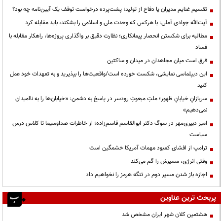
تقسیم غنایم مدیران یا دفاع از تولید؛ پشت‌پرده درخواست توقف یک آیین‌نامه چه بود؟
آیت‌الله جوادی آملی: با هرکس که وحدت ملی و اسلامی را بشکند، باید مقابله کرد
مطالبه برای شکستن انحصار پیمانکاری؛ نظارت دقیق بر واگذاری پروژه‌ها، راهکار مقابله با
فساد
فرق است میان مجاهدان در میدان و ساکتین
این دیپلماسی نمایشی، شکست خورده است/واقعیت‌ها را بپذیرید و به تعهدات خود عمل
کنید
سربازانِ خیابانِ ظهور؛ ملتِ مبعوثِ رودسر در پاسخ به دشمن: «خیابان‌ها را به ناامیدان
نمی‌دهیم»
امیر دبیری‌مهر در سوگ دکتر ابوالقاسم قاسم‌زاده؛ از خاطرات صداوسیما تا کلاس درس
سیاست
ترامپ از افشای کمبود مهمات آمریکا خشمگین است
وقتی انرژی، مسیرش را گم می‌کند
اجازه باز شدن مسیر دوم در تنگه هرمز را نخواهیم داد
پربحث ترین عناوین
هشتمین کلان شهر ایران مشخص شد