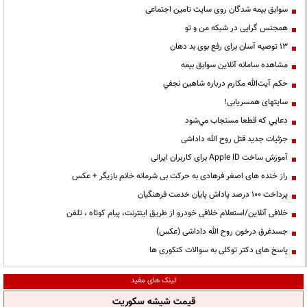
سوابق بیمه شدگان روی سایت تامین اجتماعی
همجنس گرایی در شبکه من و تو
13 توصیه آسان برای رفع بوی بد دهان
مشاهده سامانه آنلاين سوابق بیمه
حكم آيت‌الله مكارم درباره شاهين نجفي
سایتهای همسریابی!
دعايي كه قطعا مستجاب مي‌شود
جزئیات جدید قتل روح الله داداشی
آموزش ساخت Apple ID برای کاربران ایرانی
راز خنده های اصغر فرهادی به حرکت بی شرمانه خانم بازیگر + عکس
پرداخت ۱۰۰ درصد پاداش پایان خدمت فرهنگیان
خلافی آنلاین/استعلام خلافی خودرو از طریق اینترنت، پیام کوتاه ، تلفن
جسدغرق درخون روح الله داداشی (عکس)
پاسخ های دکتر توکلی به سوالات کنکوری ها
لینک های مفید
قیمت شیشه سکوریت