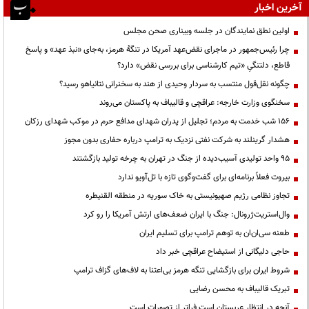
آخرین اخبار
اولین نطق نمایندگان در جلسه وبیناری صحن مجلس
چرا رئیس‌جمهور در ماجرای نقض‌عهد آمریکا در تنگهٔ هرمز، به‌جای «نبذ عهد» و پاسخ
قاطع، دلتنگیِ «تیم کارشناسی برای بررسی نقض» دارد؟
چگونه نقل‌قول منتسب به سردار وحیدی از هند به سخنرانی نتانیاهو رسید؟
سخنگوی وزارت خارجه: عراقچی و قالیباف به پاکستان می‌روند
۱۵۶ شب خدمت به مردم؛ تجلیل از پدران شهدای مدافع حرم در موکب شهدای رزکان
هشدار گرینلند به شرکت نفتی نزدیک به ترامپ درباره حفاری بدون مجوز
95 واحد تولیدی آسیب‌دیده از جنگ در تهران به چرخه تولید بازگشتند
بیروت فعلاً برنامه‌ای برای گفت‌وگوی تازه با تل‌آویو ندارد
تجاوز نظامی رژیم صهیونیستی به خاک سوریه در منطقه القنیطره
وال‌استریت‌ژرونال: جنگ با ایران ضعف‌های ارتش آمریکا را رو کرد
طعنه سی‌ان‌ان به توهم ترامپ برای تسلیم ایران
حاجی دلیگانی از استیضاح عراقچی خبر داد
شروط ایران برای بازگشایی تنگه هرمز بی‌اعتنا به لاف‌های گزاف ترامپ
تبریک قالیباف به محسن رضایی
آنچه در انتظار عربستان است فراتر از تصورات است