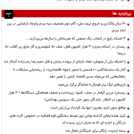
پربازدید ها
۳۰ سال واگذاری و خروج ثروت ملی؛ گام دوم تضعیف بنیه مردم وایجاد نارضایتی در بین
احاد مردم
3 اشتباه رایج در انتخاب رنگ صنعتی که هزینه‌اش را سال‌ها می‌پردازید...
ریمـدان در آستانه بحران؛ ۳ هزار کامیون قفل، صف ۵۰ کیلومتری و گاز مایع زیر آفتاب ۵۰
درجه!
با اعتراف یکی از متهمان، ابعاد تازه‌ای از پرونده ربایش و قتل حمیدرضا رجب‌زاده آشکار شد
آغاز یک سلسله‌کلیپ ۱۰ قسمتی با محور «جهاد اقتصادی»؛ از ریشه‌یابی مشکلات تا
راهکارهایی که می‌تواند مسیر اقتصاد کشور را تغییر دهد
بازی‌های لیگ برتر فوتبال با تماشاگر برگزار می‌شود
ریمـدان؛ مرزی گرفتار در صف، کمبود زیرساخت و ضعف هماهنگی دستگاه‌ها / ۳ هزار
کامیون در انتظار، رانندگان بدون حتی یک سرویس بهداشتی!
توافقِ بدونِ تاییدِ رهبری؛ تنها یک قراردادِ بی‌ارزش است
تایید هشدارهای گذشته بولتن نیوز توسط سخنگوی قوه قضائیه در خصوص کارت های
بارزگانی و اجاره ای که به بحران ارزی رسیده اند
بسته اینترنت رایگان برای خبرنگاران فعال شد