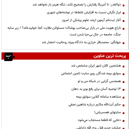
ذوالقدر: تا آمریکا رفتارش را تصحیح نکند، تنگه هرمز باز نخواهد شد
ابراز نگرانی نسبت به افزایش غلط‌ها در نوشته‌های شهری
آغاز ثبت‌نام آزمون ارشد علوم پزشکی از امروز
تاراج هویت ملی در بازار بی‌صاحب پوشاک؛ مسئولان نظارت کجا خوابیده‌اند؟ / زیر سایه
جنگ، جامعه در حال بی‌حیا شدن است
جهانگیر: محمدباقر خرازی به دادگاه ویژه روحانیت احضار شد
پربحث ترین عناوین
هشتمین کلان شهر ایران مشخص شد
سوابق بیمه شدگان روی سایت تامین اجتماعی
همجنس گرایی در شبکه من و تو
13 توصیه آسان برای رفع بوی بد دهان
مشاهده سامانه آنلاين سوابق بیمه
حكم آيت‌الله مكارم درباره شاهين نجفي
سایتهای همسریابی!
دعايي كه قطعا مستجاب مي‌شود
جزئیات جدید قتل روح الله داداشی