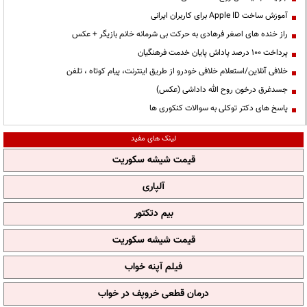
آموزش ساخت Apple ID برای کاربران ایرانی
راز خنده های اصغر فرهادی به حرکت بی شرمانه خانم بازیگر + عکس
پرداخت ۱۰۰ درصد پاداش پایان خدمت فرهنگیان
خلافی آنلاین/استعلام خلافی خودرو از طریق اینترنت، پیام کوتاه ، تلفن
جسدغرق درخون روح الله داداشی (عکس)
پاسخ های دکتر توکلی به سوالات کنکوری ها
لینک های مفید
قیمت شیشه سکوریت
آلپاری
بیم دتکتور
قیمت شیشه سکوریت
فیلم آپنه خواب
درمان قطعی خروپف در خواب