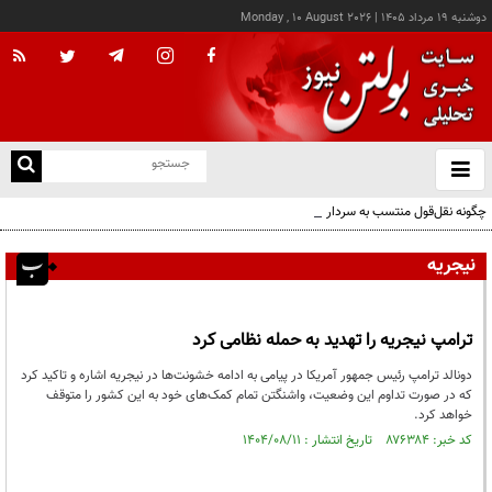
دوشنبه ۱۹ مرداد ۱۴۰۵
|
Monday , 10 August 2026
از
و
ته
چگونه نقل‌قول منتسب به سردار وحیدی از هند به سخنرانی نتانیاهو رسید؟
ن
نو
نیجریه
ترامپ نیجریه را تهدید به حمله نظامی کرد
دونالد ترامپ رئیس جمهور آمریکا در پیامی به ادامه خشونت‌ها در نیجریه اشاره و تاکید کرد
که در صورت تداوم این وضعیت، واشنگتن تمام کمک‌های خود به این کشور را متوقف
خواهد کرد.
کد خبر: ۸۷۶۳۸۴ تاریخ انتشار : ۱۴۰۴/۰۸/۱۱