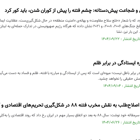
 و شجاعت پیش‌دستانه: چشم فتنه را پیش از کوران شدن، باید کور کرد
ازه، که با شعار «خلع سلاح مقاومت» و بهانه‌ی «امنیت منطقه» در حال شکل‌گیری‌ست، عقلانیت ایما
نمی‌گذارد. تجربه‌ی تلخ جنگ‌های ۲۰۰۶، ۲۰۰۸، و ۲۰۲1 نشان داده که هرگاه رژیم صهیونیستی در تدا
 این بار نیز، نشا
ره ایستادگی در برابر ظلم
برابر باطل نیست؛ میوه‌ای است که پس از ایستادگی و مبارزه با فتنه، ظلم و فساد به دست می‌آید. 
امش حقیقی را نخواهد چشید.
 مخرب فتنه ۸۸ در شکل‌گیری تحریم‌های اقتصادی و کاهش قدرت خرید مردم
ر مهم در ایران رخ داد که روند اقتصادی را به‌کلی تغییر داد/ اولین آن اعتراضات ۸۸ بود.