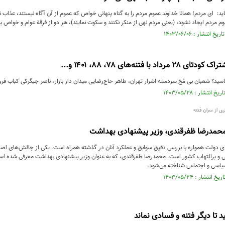
ید: ای مردم! همانا خداوند عموم مردم را به گناه پنهانی خواص که عموم از آن آگاه نیستند، عذاب نم
وم مردم ایجاد نشود، (یعنی مردم نهی از منکر نکنند و سکوت نمایند)، هر دو از فرقة عوام و خواص ب
د با فتنه‌های ۷۸، ۸۸، ۱۴۰۱ و...
سید؟ شعبان بی مُخ سردسته اشرار تهران، طاهر حاج‌رضایی میدان دار بازار، ناصر جیگرکی کباب فر
ری از سران فتنه
محمدرضا ظفرقندی، وزیر پیشنهادی بهداشت
ای دولت همواره با بررسی دقیق سوابق و عملکرد آنان در گذشته همراه است. یکی از چالش‌های اصل
و پرالتهاب کشور است. محمدرضا ظفرقندی، که به عنوان وزیر پیشنهادی بهداشت معرفی شده است،
اسی و اجتماعی شناخته می‌شود.
د تا دیگر فتنه و فسادی نماند