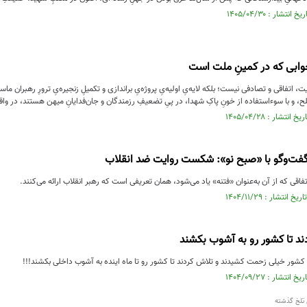
خوابی که در کمینِ ملت است
ت، اتفاقی و تصادفی نیست؛ بلکه لایه‌یِ اولیه‌یِ پروژه‌یِ براندازی و تکمیلِ زنجیره‌یِ ترورِ رهبران ما
، و با سوءاستفاده از خونِ پاکِ شهدا، در پیِ تضعیفِ رزمندگان و جان‌فدایانِ میهن هستند، در واقع
فت‌و‌گو با «صبح نو»: شکست روایت ضد انقلاب
فاقی که از آن به‌عنوان «فتنه» یاد می‌شود، همان تعریفی است که رهبر انقلاب ارائه می‌کنند.
د تا کشور رو به آشوب بکشند
کشور خیلی زحمت کشیدند و تلاش کردند تا کشور رو تا ماه اینده به آشوب داخلی بکشند!!!
ی تلخ گذشته