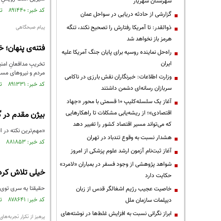
شهرستان شهریار
کد خبر: ۸۹۱۴۴۰ تاریخ انتشار : ۱۴۰۵/۰۴/۳۰
گزارشی از حادثه دریایی در سواحل عمان
ذوالقدر: تا آمریکا رفتارش را تصحیح نکند، تنگه
پیام صبحگاهی
هرمز باز نخواهد شد
فتنه‌ی پنهان؛ 
راه‌حل نماینده روسیه برای پایان جنگ آمریکا علیه
ایران
تخریبِ مدافعانِ امنی
مردم و نیروهای مسلح
وزارت اطلاعات: خبرنگاران نقش بارزی در ناکامی
کد خبر: ۸۹۱۳۳۱ تاریخ انتشار : ۱۴۰۵/۰۴/۲۸
سربازان رسانه‌ای دشمن داشتند
آغاز یک سلسله‌کلیپ ۱۰ قسمتی با محور «جهاد
اقتصادی»؛ از ریشه‌یابی مشکلات تا راهکارهایی
بیژن مقدم در گ
که می‌تواند مسیر اقتصاد کشور را تغییر دهد
«مهم‌ترین نکته در ات
هشدار نسبت به وقوع تندباد در تهران
کد خبر: ۸۸۱۸۵۳ تاریخ انتشار : ۱۴۰۴/۱۱/۲۹
آغاز ثبت‌نام آزمون ارشد علوم پزشکی از امروز
شواهد پژوهشی از وجود فسفر در بمباران «لامرد»
خیلی تلاش کردن
حکایت دارد
حقیقتا یه سری توی 
خاصیت عجیب رژیم اشغالگر قدس از زبان
کد خبر: ۸۷۸۶۴۱ تاریخ انتشار : ۱۴۰۴/۰۹/۲۷
دیپلمات سازمان ملل
ابراز نگرانی نسبت به افزایش غلط‌ها در نوشته‌های
پرهیز از تکرار تجربه‌ها