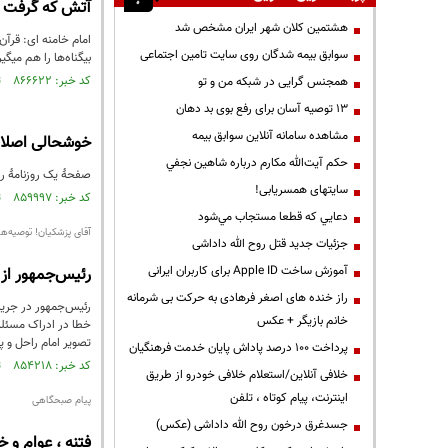
آتش که گرفت 
هشتمین کلان شهر ایران مشخص شد
امام خامنه ای: قرآن
سوابق بیمه شدگان روی سایت تامین اجتماعی
بیگناه‌ها را هم میگی
کد خبر: ۸۶۶۶۲۲ تاریخ انتشار : ۱۴۰۴/۰۱/۰۹
همجنس گرایی در شبکه من و تو
13 توصیه آسان برای رفع بوی بد دهان
مشاهده سامانه آنلاين سوابق بیمه
خوشحالی اصلاح
حكم آيت‌الله مكارم درباره شاهين نجفي
صفحهٔ یک روزنامهٔ 
سایتهای همسریابی!
کد خبر: ۸۵۹۹۹۷ تاریخ انتشار : ۱۴۰۳/۰۹/۱۹
دعايي كه قطعا مستجاب مي‌شود
آقای پزشکیان! توصیه‌های 
جزئیات جدید قتل روح الله داداشی
آموزش ساخت Apple ID برای کاربران ایرانی
رئیس‌جمهور از 
راز خنده های اصغر فرهادی به حرکت بی شرمانه
خانم بازیگر + عکس
خطا در ادراک مسئله
تصویر امام راحل و پ
پرداخت ۱۰۰ درصد پاداش پایان خدمت فرهنگیان
کد خبر: ۸۵۴۲۱۸ تاریخ انتشار : ۱۴۰۳/۰۶/۲۷
خلافی آنلاین/استعلام خلافی خودرو از طریق
اینترنت، پیام کوتاه ، تلفن
پیام صبحگاهی
جسدغرق درخون روح الله داداشی (عکس)
فتنه ، عوام و 