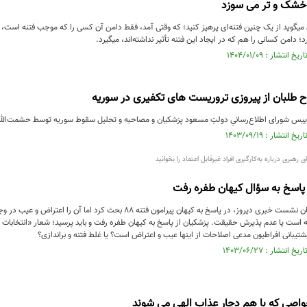
خشک و تر می سوزد
 میگوید از یک چنین فتنه‌ای پرهیز کنید؛ که وقتی آمد، فقط دامن آن کسی را که موجب فتنه است،
رد؛ دامن کسانی را هم که در ایجاد این فتنه تأثیر نداشته‌اند، میگیرد.
 طلبان از پیروزی تروریست های تکفیری در سوریه
رییس شورای اطلاع‌رسانیِ دولتِ مسعود پزشکیان و مصاحبه و تحلیل سقوط سوریه توسط حشمت‌الله 
رهبری درباره به‌کارگیری افراد غیرقابل اعتماد را بخوانید
پاسخ به سؤال کیهان طفره رفت
رئیس‌جمهور در جریان نشست خبری دیروز، در پاسخ به کیهان پیرامون فتنه 88 ب
 است یا عدم پذیرش حقیقت. پزشکیان از پاسخ به کیهان طفره رفت و باید پرسید؛ شعار «انتخابات ب
شتیبانی افراطیون مدعی اصلاحات از اینها عیب و اعتراض است؟ یا غلط فتنه و براندازی؟
خواصی که با هم دچار عذاب الهی می شوند