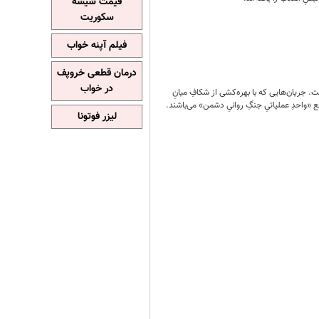
قیمت شیشه
سکوریت
فیلم آپنه خواب
درمان قطعی خروپف
در خواب
ست. جریان‌هایی که با بهره‌کشی از شکافِ میانِ
 «واحدِ عملیاتیِ جنگِ روانیِ دشمن» می‌باشند.
لیزر فوتونا