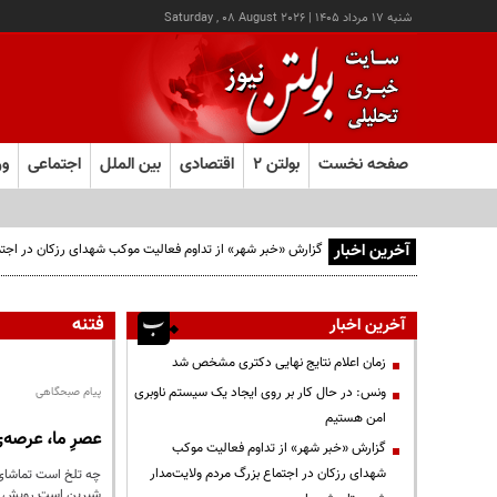
شنبه ۱۷ مرداد ۱۴۰۵
|
Saturday , 08 August 2026
صفحه نخست
بولتن ۲
اقتصادی
بین الملل
اجتماعی
ور
آخرین اخبار
گزارش «خبر شهر» از تداوم فعالیت موکب شهدای رزکان در اجتم
فتنه
آخرین اخبار
زمان اعلام نتایج نهایی دکتری مشخص شد
ونس: در حال کار بر روی ایجاد یک سیستم ناوبری
پیام صبحگاهی
امن هستیم
عصرِ ما، عرصه‌
گزارش «خبر شهر» از تداوم فعالیت موکب
شهدای رزکان در اجتماع بزرگ مردم ولایت‌مدار
چه تلخ است تماشای 
شیرین است رویشِ ناگ