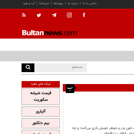
تماس با ما
|
درباره ما
|
پیوندها
|
خبرنامه
|
آب و هوا
لینک های مفید
قیمت شیشه
سکوریت
آلپاری
بیم دتکتور
 خونِ پدر و شوهر خویش بازی می‌کنند؛ و چه
 انقلاب را یافته‌اند.