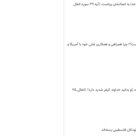
الشان بیناست./آیه 39 سوره انفال
ت؟! چرا همراهی و همکاری علنی خود با آمریکا و
و بدانید خداوند کیفر شدید دارد!./انفال_۲۵
کودکان فلسطینی بسته‌اند