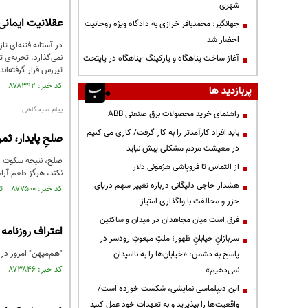
شهری
عقلانیت ایمانی
جهانگیر: محمدباقر خرازی به دادگاه ویژه روحانیت
احضار شد
در آستانه فتنه‌ای ت
آغاز ساخت پناهگاه و پارکینگ -پناهگاه در پایتخت
تیررس قرار گرفته‌اند.
کد خبر: ۸۷۸۳۹۲ تاریخ انتشار : ۱۴۰۴/۰۹/۲۲
پربازدید ها
پیام صبحگاهی
راهنمای خرید محصولات برق صنعتی ABB
باید افراد کارآمدتر را به کار گرفت/ کاری می کنیم
صلحِ پایدار، ثم
در معیشت مردم مشکلی پیش نیاید
صلح، نتیجه سکوت در 
از التماس تا فروپاشی هژمونی دلار
نکند، هرگز طعم آر
هشدار حاجی دلیگانی درباره تغییر سهم دریای
کد خبر: ۸۷۷۵۰۰ تاریخ انتشار : ۱۴۰۴/۰۹/۰۴
خزر و مخالفت با واگذاری امتیاز
فرق است میان مجاهدان در میدان و ساکتین
اعتراف روزنامه اصلاح‌طلب به نقش
سربازانِ خیابانِ ظهور؛ ملتِ مبعوثِ رودسر در
"هم‌میهن" امروز در سرمقاله خود نوشت: سال ۸۸ به بعد دو اتفاق بسیا
پاسخ به دشمن: «خیابان‌ها را به ناامیدان
کد خبر: ۸۷۳۸۴۶ تاریخ انتشار : ۱۴۰۴/۰۶/۲۶
نمی‌دهیم»
این دیپلماسی نمایشی، شکست خورده است/
واقعیت‌ها را بپذیرید و به تعهدات خود عمل کنید