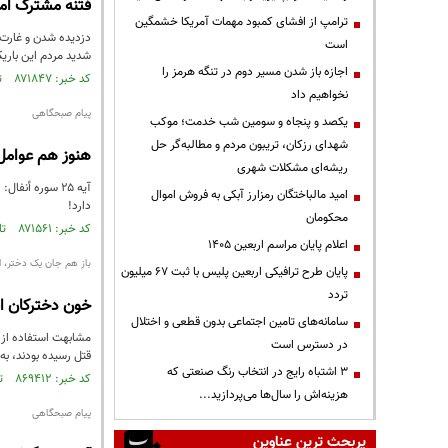
فتنه مشترک اما
ترامپ از افشای کمبود مهمات آمریکا خشمگین
دزدیده شدن و غارت 
است
شدید مردم این باری
اجازه باز شدن مسیر دوم در تنگه هرمز را
کد خبر: ۸۷۱۸۴۷ تاریخ انتشار : ۱۴۰۴/۰۵/۱۲
نخواهیم داد
پیام صبحگاهی
یکصد و پنجاه و سومین شب خدمت؛ موکب
شهدای رزکان، تریبون مردم و مطالبه‌گر حل
هنوز هم عوامل 
ریشه‌ای مشکلات شهری
آیه ۲۵ سوره أن
امید مالباختگان رمزارز آبکی به فروش اموال
دارد!
محکومان
کد خبر: ۸۷۱۵۶۱ تاریخ انتشار : ۱۴۰۴/۰۵/۰۵
اعلام پایان مراسم اربعین ۱۴۰۵
باز هم جان یک دختر، ا
پایان طرح ترافیکی اربعین پلیس با ثبت ۶۷ میلیون
تردد
خون دخترکان ای
سامانه‌های تامین اجتماعی بدون قطعی و اختلال
مشابهت استفاده از 
در دسترس است
قتل رسیده بودند، به
3 اشتباه رایج در انتخاب رنگ صنعتی که
کد خبر: ۸۶۹۴۱۲ تاریخ انتشار : ۱۴۰۴/۰۳/۱۷
هزینه‌اش را سال‌ها می‌پردازید...
پیام صبحگاهی
پربحث ترین عناوین