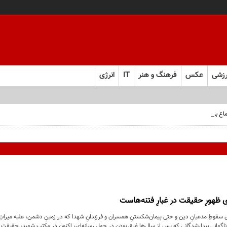
زشی
عکس
فرهنگ و هنر
IT
انرژی
اع بزرگ مردم ولایت‌مدار شهرستان شهریار
ی ظهورِ حقیقت در غبارِ فتنه‌هاست
سقوطِ مدعیانِ دین و حتی پیمان‌شکستنِ همسران و فرزندانِ شهدا که در زمینِ دشمن، علیه میراثِ
هانیِ بیدارشدگانی که پس از سال‌ها غرق بودن در جهلِ رسانه‌ای، اکنون در مکتبِ شهید، حقیقتِ نبضِ