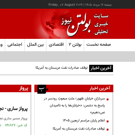
جمعه ۱۶ مرداد ۱۴۰۵
|
Friday , 07 August 2026
صفحه نخست
بولتن ۲
اقتصادی
بین الملل
اجتماعی
ور
آخرین اخبار
توقف صادرات نفت عربستان به آمریکا
پرواز
آخرین اخبار
سربازانِ خیابانِ ظهور؛ ملتِ مبعوثِ رودسر در
پاسخ به دشمن: «خیابان‌ها را به ناامیدان
پرواز ساری - ن
نمی‌دهیم»
پرواز مسیر ساری نجف در ایام اربعین حسینی ۹
اعلام پایان مراسم اربعین ۱۴۰۵
کد خبر: ۸۹۱۸۲۶ تاریخ انتشار : ۱۴۰۵/۰۵/۰۴
توقف صادرات نفت عربستان به آمریکا