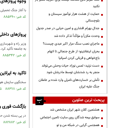
وجوه پروازهای
نکنید
با آغاز جنگ تحمیلی
حمایت از هشت هزار نوآموز سیستان و
کد خبر: ۸۸۵۳۶۰ تاریخ انتشار : ۱۴۰۵/۰۱/۲۴
بلوچستانی
جدال بهرام افشاری و امین حیایی در صدر جدول
پروازهای داخلی
وحدت مکرّراً و مؤکّداً تذکر داده شد
ماجرای نصب سنگ مزار اکبر عبدی چیست؟
وزیر راه و شهرسازی
به جامعه تأکید کرد.
بحران اینفانتینو؛ از طرح جنجالی تا اتهام
کد خبر: ۸۸۵۳۴۲ تاریخ انتشار : ۱۴۰۵/۰۱/۲۴
باج‌خواهی و قربانی کردن اسپانیا
دست نزنید؛ لمس نوزاد حیات وحش می‌تواند
منجر به رد شدنشان توسط مادرشان شود
تاکید به ایرلا
تأملی بر خسارت‌های نامرئی وارد شده بر عاملان
سخنگوی سازمان هواپ
جنگ علیه ایران
کد خبر: ۸۸۳۱۱۱ تاریخ انتشار : ۱۴۰۴/۱۲/۱۹
پربحث ترین عناوین
بازگشت فوری و
هشتمین کلان شهر ایران مشخص شد
در پی بسته شدن حری
سوابق بیمه شدگان روی سایت تامین اجتماعی
کد خبر: ۸۸۲۸۸۲ تاریخ انتشار : ۱۴۰۴/۱۲/۱۶
همجنس گرایی در شبکه من و تو