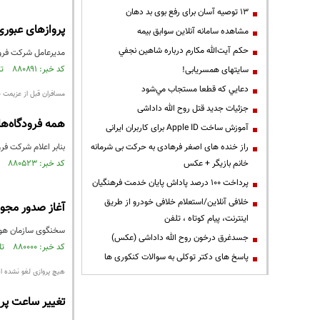
13 توصیه آسان برای رفع بوی بد دهان
پروازهای عبو
مشاهده سامانه آنلاين سوابق بیمه
حكم آيت‌الله مكارم درباره شاهين نجفي
مدیرعامل شرکت فرود
کد خبر: ۸۸۰۸۹۱ تاریخ انتشار : ۱۴۰۴/۱۱/۱۲
سایتهای همسریابی!
دعايي كه قطعا مستجاب مي‌شود
مسافران قبل از عزیمت ب
جزئیات جدید قتل روح الله داداشی
همه فرودگاه‌ه
آموزش ساخت Apple ID برای کاربران ایرانی
راز خنده های اصغر فرهادی به حرکت بی شرمانه
بنابر اعلام شرکت فر
خانم بازیگر + عکس
کد خبر: ۸۸۰۵۲۳ تاریخ انتشار : ۱۴۰۴/۱۱/۰۵
پرداخت ۱۰۰ درصد پاداش پایان خدمت فرهنگیان
خلافی آنلاین/استعلام خلافی خودرو از طریق
آغاز صدور مجوز پ
اینترنت، پیام کوتاه ، تلفن
سخنگوی سازمان هواپیمایی کشور
جسدغرق درخون روح الله داداشی (عکس)
کد خبر: ۸۸۰۰۰۰ تاریخ انتشار : ۱۴۰۴/۱۰/۲۳
پاسخ های دکتر توکلی به سوالات کنکوری ها
هیچ پروازی لغو نشده 
تغییر ساعت پرو