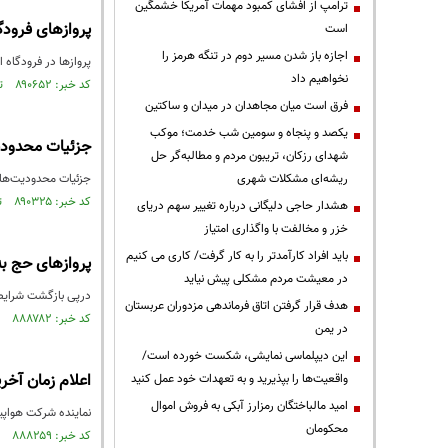
ترامپ از افشای کمبود مهمات آمریکا خشمگین
پروازهای فرودگا
است
اجازه باز شدن مسیر دوم در تنگه هرمز را
پروازها در فرودگاه امام(
نخواهیم داد
کد خبر: ۸۹۰۶۵۲ تاریخ انتشار : ۱۴۰۵/۰۴/۱۷
فرق است میان مجاهدان در میدان و ساکتین
یکصد و پنجاه و سومین شب خدمت؛ موکب
جزئیات محدودی
شهدای رزکان، تریبون مردم و مطالبه‌گر حل
ریشه‌ای مشکلات شهری
جزئیات محدودیت‌های
کد خبر: ۸۹۰۳۲۵ تاریخ انتشار : ۱۴۰۵/۰۴/۱۱
هشدار حاجی دلیگانی درباره تغییر سهم دریای
خزر و مخالفت با واگذاری امتیاز
باید افراد کارآمدتر را به کار گرفت/ کاری می کنیم
پروازهای حج به
در معیشت مردم مشکلی پیش نیاید
درپی بازگشت شرایط پروازی به روند عادی، ۳ پرواز بازگشت حجاج که قرار بو
هدف قرار گرفتن اتاق‌ فرماندهی مزدوران عربستان
کد خبر: ۸۸۸۷۸۲ تاریخ انتشار : ۱۴۰۵/۰۳/۱۸
در یمن
این دیپلماسی نمایشی، شکست خورده است/
اعلام زمان آخری
واقعیت‌ها را بپذیرید و به تعهدات خود عمل کنید
امید مالباختگان رمزارز آبکی به فروش اموال
نماینده شرکت هواپیمایی جمهوری اسلامی:آخرین پروا
محکومان
کد خبر: ۸۸۸۲۵۹ تاریخ انتشار : ۱۴۰۵/۰۳/۱۰