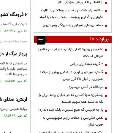
از التماس تا فروپاشی هژمونی دلار
مطالبه برای شکستن انحصار پیمانکاری؛ نظارت
۶ فرودگاه‌ کشور عملیاتی شدند
دقیق بر واگذاری پروژه‌ها، راهکار مقابله با فساد
شرکت فرودگاه‌ها و نا
حمله نیروهای اسرائیلی به خبرنگار پرس‌تی‌وی
کد خبر: ۸۸۶۲۱۷ تاریخ انتشار : ۱۴۰۵/۰۲/۰۸
پربازدید ها
حیرت رسانه‌های معتبر جه
تشخیص روان‌شناختی ترامپ: «او تجسم خالص
پرواز مرگ از دل تاریخ؛ چگونه 
شیطان است!»
در آسمانی که با لای
۲ گزینه صنعا برای ریاض
شباهت دارد تا واقعی
گستره امپراتوری ایران در ۵ قرن پیش از میلاد؛
سر زبان‌ها افتاد.
تصویری از ایران ۲۵ قرن پیش
کد خبر: ۸۸۶۱۵۰ تاریخ انتشار : ۱۴۰۵/۰۲/۰۷
میانکاله در آتش می‌سوزد
پزشکیان: تنها کسانی که در خیابان بودند ایران را
ارتش: صدای شنی
نگه نداشتند همه سهیم هستند
روابط عمومی ارتش:دقایقی پیش دو جنگنده اف ۴ و یک
پارچه فروشی که هیچ نسبتی با بانک آینده ندارد!
کد خبر: ۸۸۵۶۴۸ تاریخ انتشار : ۱۴۰۵/۰۱/۲۸
نقض آتش‌بس و حملات رژیم صهیونیستی به
جنوب لبنان
تنگه هرمز قابل معامله نیست برای آمریکا معبر باز