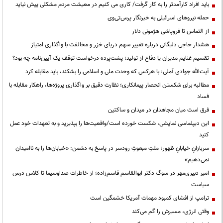
باید افراد کارآمدتر را به کار گرفت/ کاری می کنیم در معیشت مردم مشکلی پیش نیاید
حمله نیروهای اسرائیلی به خبرنگار پرس‌تی‌وی
از التماس تا فروپاشی هژمونی دلار
هشدار حاجی دلیگانی درباره تغییر سهم دریای خزر و مخالفت با واگذاری امتیاز
تقسیم غنایم مدیران یا دفاع از تولید؛ پشت‌پرده درخواست توقف یک آیین‌نامه چه بود؟
آیت‌الله جوادی آملی: با هرکس که وحدت ملی و اسلامی را بشکند، باید مقابله کرد
مطالبه برای شکستن انحصار پیمانکاری؛ نظارت دقیق بر واگذاری پروژه‌ها، راهکار مقابله با
فساد
فرق است میان مجاهدان در میدان و ساکتین
این دیپلماسی نمایشی، شکست خورده است/واقعیت‌ها را بپذیرید و به تعهدات خود عمل
کنید
سربازانِ خیابانِ ظهور؛ ملتِ مبعوثِ رودسر در پاسخ به دشمن: «خیابان‌ها را به ناامیدان
نمی‌دهیم»
امیر دبیری‌مهر در سوگ دکتر ابوالقاسم قاسم‌زاده؛ از خاطرات صداوسیما تا کلاس درس
سیاست
ترامپ از افشای کمبود مهمات آمریکا خشمگین است
وقتی انرژی، مسیرش را گم می‌کند