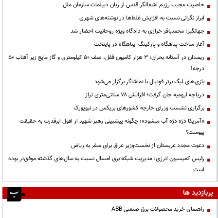
خاصیت عجیب رژیم اشغالگر قدس از زبان دیپلمات سازمان ملل
ابراز نگرانی نسبت به افزایش غلط‌ها در نوشته‌های شهری
جهانگیر: محمدباقر خرازی به دادگاه ویژه روحانیت احضار شد
آغاز ساخت پناهگاه و پارکینگ -پناهگاه در پایتخت
ریمـدان در آستانه بحران؛ ۳ هزار کامیون قفل، صف ۵۰ کیلومتری و گاز مایع زیر آفتاب ۵۰
درجه!
بازی‌های لیگ برتر فوتبال با تماشاگر برگزار می‌شود
دریاچه ارومیه جان گرفت؛ افزایش ۷۸ سانتی‌متری تراز
برگزاری نشست وزرای خارجه کشورهای بریکس در نیویورک
«آمریکا ذرّه ذرّه آب میشود»؛ چگونه پیشبینی رهبر شهید از افول ابرقدرت به حقیقت
پیوست؟
دعوت مجدد عربستان از نخست‌وزیر عراق برای سفر به ریاض
رئیس کمیسیون انرژی: مدیریت شبکه برق امسال نسبت به سال‌های گذشته موفق‌تر بوده
است
پربازدید ها
راهنمای خرید محصولات برق صنعتی ABB