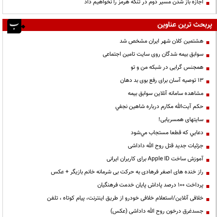
اجازه باز شدن مسیر دوم در تنگه هرمز را نخواهیم داد
پربحث ترین عناوین
هشتمین کلان شهر ایران مشخص شد
سوابق بیمه شدگان روی سایت تامین اجتماعی
همجنس گرایی در شبکه من و تو
13 توصیه آسان برای رفع بوی بد دهان
مشاهده سامانه آنلاين سوابق بیمه
حكم آيت‌الله مكارم درباره شاهين نجفي
سایتهای همسریابی!
دعايي كه قطعا مستجاب مي‌شود
جزئیات جدید قتل روح الله داداشی
آموزش ساخت Apple ID برای کاربران ایرانی
راز خنده های اصغر فرهادی به حرکت بی شرمانه خانم بازیگر + عکس
پرداخت ۱۰۰ درصد پاداش پایان خدمت فرهنگیان
خلافی آنلاین/استعلام خلافی خودرو از طریق اینترنت، پیام کوتاه ، تلفن
جسدغرق درخون روح الله داداشی (عکس)