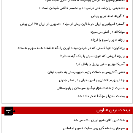
تخم‌مرغ‌هایی که در مرز پوسیدند تا اقتدار اداری اثبات شود
تشخیص روان‌شناختی ترامپ: «او تجسم خالص شیطان است!»
۲ گزینه صنعا برای ریاض
گستره امپراتوری ایران در ۵ قرن پیش از میلاد؛ تصویری از ایران ۲۵ قرن پیش
میانکاله در آتش می‌سوزد
زلزله شهر یاسوج را لرزاند
پزشکیان: تنها کسانی که در خیابان بودند ایران را نگه نداشتند همه سهیم هستند
پارچه فروشی که هیچ نسبتی با بانک آینده ندارد!
آمریکا ویزای سفیر برزیل را باطل کرد
نقض آتش‌بس و حملات رژیم صهیونیستی به جنوب لبنان
جدال بهرام افشاری و امین حیایی در صدر جدول
حمایت از هشت هزار نوآموز سیستان و بلوچستانی
وحدت مکرّراً و مؤکّداً تذکر داده شد
پربحث ترین عناوین
هشتمین کلان شهر ایران مشخص شد
سوابق بیمه شدگان روی سایت تامین اجتماعی