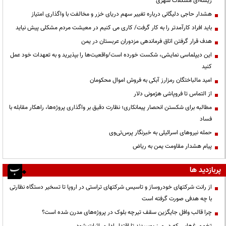
ریشه‌ای مشکلات شهری
هشدار حاجی دلیگانی درباره تغییر سهم دریای خزر و مخالفت با واگذاری امتیاز
باید افراد کارآمدتر را به کار گرفت/ کاری می کنیم در معیشت مردم مشکلی پیش نیاید
هدف قرار گرفتن اتاق‌ فرماندهی مزدوران عربستان در یمن
این دیپلماسی نمایشی، شکست خورده است/واقعیت‌ها را بپذیرید و به تعهدات خود عمل
کنید
امید مالباختگان رمزارز آبکی به فروش اموال محکومان
از التماس تا فروپاشی هژمونی دلار
مطالبه برای شکستن انحصار پیمانکاری؛ نظارت دقیق بر واگذاری پروژه‌ها، راهکار مقابله با
فساد
حمله نیروهای اسرائیلی به خبرنگار پرس‌تی‌وی
پیام هشدار مقاومت یمن به ریاض
پربازدید ها
از رانت‌ شرکتهای خودروساز و تاسیس شرکتهای تراستی در اروپا تا تسخیر دستگاه نظارتی
با چه هدفی صورت گرفته است
چرا قالب وافل جایگزین سقف تیرچه بلوک در پروژه‌های مدرن شده است؟