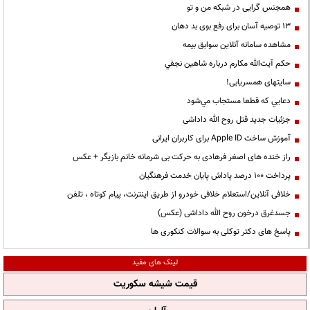
همجنس گرایی در شبکه من و تو
13 توصیه آسان برای رفع بوی بد دهان
مشاهده سامانه آنلاين سوابق بیمه
حكم آيت‌الله مكارم درباره شاهين نجفي
سایتهای همسریابی!
دعايي كه قطعا مستجاب مي‌شود
جزئیات جدید قتل روح الله داداشی
آموزش ساخت Apple ID برای کاربران ایرانی
راز خنده های اصغر فرهادی به حرکت بی شرمانه خانم بازیگر + عکس
پرداخت ۱۰۰ درصد پاداش پایان خدمت فرهنگیان
خلافی آنلاین/استعلام خلافی خودرو از طریق اینترنت، پیام کوتاه ، تلفن
جسدغرق درخون روح الله داداشی (عکس)
پاسخ های دکتر توکلی به سوالات کنکوری ها
لینک های مفید
قیمت شیشه سکوریت