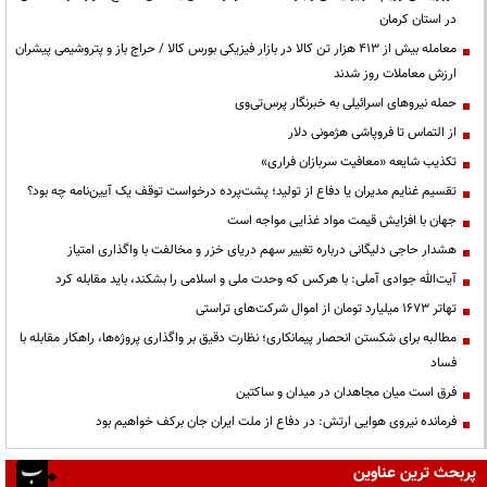
در استان کرمان
معامله بیش از ۴۱۳ هزار تن کالا در بازار فیزیکی بورس کالا / حراج باز و پتروشیمی پیشران
ارزش معاملات روز شدند
حمله نیروهای اسرائیلی به خبرنگار پرس‌تی‌وی
از التماس تا فروپاشی هژمونی دلار
تکذیب شایعه «معافیت سربازان فراری»
تقسیم غنایم مدیران یا دفاع از تولید؛ پشت‌پرده درخواست توقف یک آیین‌نامه چه بود؟
جهان با افزایش قیمت مواد غذایی مواجه است
هشدار حاجی دلیگانی درباره تغییر سهم دریای خزر و مخالفت با واگذاری امتیاز
آیت‌الله جوادی آملی: با هرکس که وحدت ملی و اسلامی را بشکند، باید مقابله کرد
تهاتر ۱۶۷۳ میلیارد تومان از اموال شرکت‌های تراستی
مطالبه برای شکستن انحصار پیمانکاری؛ نظارت دقیق بر واگذاری پروژه‌ها، راهکار مقابله با
فساد
فرق است میان مجاهدان در میدان و ساکتین
فرمانده نیروی هوایی ارتش: در دفاع از ملت ایران جان برکف خواهیم بود
پربحث ترین عناوین