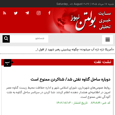
شنبه ۱۷ مرداد ۱۴۰۵
|
Saturday , 08 August 2026
از
و
ته
«آمریکا ذرّه ذرّه آب میشود»؛ چگونه پیشبینی رهبر شهید از افول ابرقدرت به حقیقت پیوست؟
ن
نو
نشت نفت
دوباره ساحل گناوه نفتی شد/ شناکردن ممنوع است
روابط عمومی‌های شهرداری، شورای اسلامی شهر و اداره حفاظت محیط زیست گناوه عصر
امروز در اطلاعیه‌ای هشدار دهنده اعلام کردند: شنا کردن در سرتاسر ساحل گناوه به علت
آلودگی نفتی ممنوع است.
کد خبر: ۸۳۰۸۸۹ تاریخ انتشار : ۱۴۰۲/۰۷/۰۴