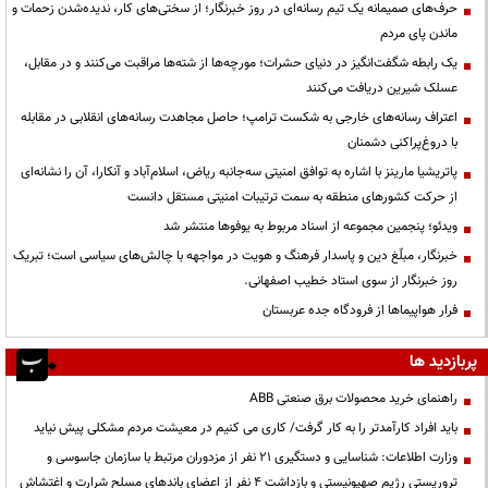
حرف‌های صمیمانه یک تیم رسانه‌ای در روز خبرنگار؛ از سختی‌های کار، ندیده‌شدن زحمات و
ماندن پای مردم
یک رابطه شگفت‌انگیز در دنیای حشرات؛ مورچه‌ها از شته‌ها مراقبت می‌کنند و در مقابل،
عسلک شیرین دریافت می‌کنند
اعتراف رسانه‌های خارجی به شکست ترامپ؛ حاصل مجاهدت رسانه‌های انقلابی در مقابله
با دروغ‌پراکنی دشمنان
پاتریشیا مارینز با اشاره به توافق امنیتی سه‌جانبه ریاض، اسلام‌آباد و آنکارا، آن را نشانه‌ای
از حرکت کشورهای منطقه به سمت ترتیبات امنیتی مستقل دانست
ویدئو؛ پنجمین مجموعه از اسناد مربوط به یوفوها منتشر شد
خبرنگار، مبلّغ دین و پاسدار فرهنگ و هویت در مواجهه با چالش‌های سیاسی است؛ تبریک
روز خبرنگار از سوی استاد خطیب اصفهانی.
فرار هواپیماها از فرودگاه جده عربستان
پربازدید ها
راهنمای خرید محصولات برق صنعتی ABB
باید افراد کارآمدتر را به کار گرفت/ کاری می کنیم در معیشت مردم مشکلی پیش نیاید
وزارت اطلاعات: شناسایی و دستگیری ۲۱ نفر از مزدوران مرتبط با سازمان جاسوسی و
تروریستی رژیم صهیونیستی و بازداشت ۴ نفر از اعضای باندهای مسلح شرارت و اغتشاش