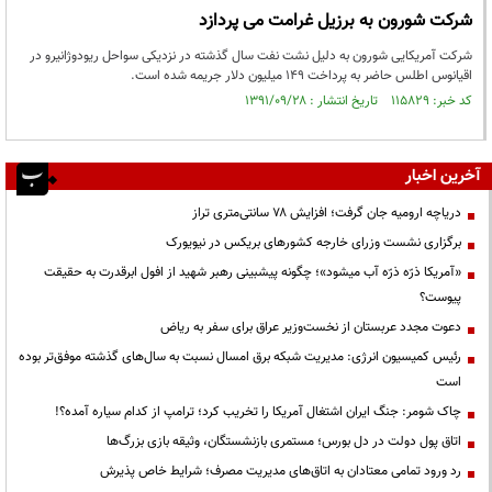
شرکت شورون به برزیل غرامت می پردازد
شرکت آمریکایی شورون به دلیل نشت نفت سال گذشته در نزدیکی سواحل ریودوژانیرو در
اقیانوس اطلس حاضر به پرداخت 149 میلیون دلار جریمه شده است.
کد خبر: ۱۱۵۸۲۹ تاریخ انتشار : ۱۳۹۱/۰۹/۲۸
آخرین اخبار
دریاچه ارومیه جان گرفت؛ افزایش ۷۸ سانتی‌متری تراز
برگزاری نشست وزرای خارجه کشورهای بریکس در نیویورک
«آمریکا ذرّه ذرّه آب میشود»؛ چگونه پیشبینی رهبر شهید از افول ابرقدرت به حقیقت
پیوست؟
دعوت مجدد عربستان از نخست‌وزیر عراق برای سفر به ریاض
رئیس کمیسیون انرژی: مدیریت شبکه برق امسال نسبت به سال‌های گذشته موفق‌تر بوده
است
چاک شومر: جنگ ایران اشتغال آمریکا را تخریب کرد؛ ترامپ از کدام سیاره آمده؟!
اتاق پول دولت در دل بورس؛ مستمری بازنشستگان، وثیقه بازی بزرگ‌ها
رد ورود تمامی معتادان به اتاق‌های مدیریت مصرف؛ شرایط خاص پذیرش