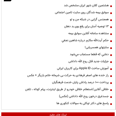
هشتمین کلان شهر ایران مشخص شد
سوابق بیمه شدگان روی سایت تامین اجتماعی
همجنس گرایی در شبکه من و تو
13 توصیه آسان برای رفع بوی بد دهان
مشاهده سامانه آنلاين سوابق بیمه
حكم آيت‌الله مكارم درباره شاهين نجفي
سایتهای همسریابی!
دعايي كه قطعا مستجاب مي‌شود
جزئیات جدید قتل روح الله داداشی
آموزش ساخت Apple ID برای کاربران ایرانی
راز خنده های اصغر فرهادی به حرکت بی شرمانه خانم بازیگر + عکس
پرداخت ۱۰۰ درصد پاداش پایان خدمت فرهنگیان
خلافی آنلاین/استعلام خلافی خودرو از طریق اینترنت، پیام کوتاه ، تلفن
جسدغرق درخون روح الله داداشی (عکس)
پاسخ های دکتر توکلی به سوالات کنکوری ها
لینک های مفید