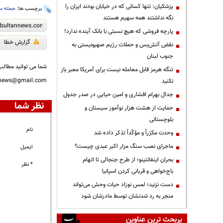
پزشکیان: تنها کسانی که در خیابان بودند ایران را
برچسب ها:
حمله سپ
نگه نداشتند همه سهیم هستند
پارچه فروشی که هیچ نسبتی با بانک آینده ندارد!
گزارش خطا
نقض آتش‌بس و حملات رژیم صهیونیستی به
جنوب لبنان
شما می توانید مطالب 
تنگه هرمز قابل معامله نیست برای آمریکا معبر باز
nnews@gmail.com
نکنید
جدال بهرام افشاری و امین حیایی در صدر جدول
نظر شما
حمایت از هشت هزار نوآموز سیستان و
بلوچستانی
نام
وحدت مکرّراً و مؤکّداً تذکر داده شد
ماجرای نصب سنگ مزار اکبر عبدی چیست؟
ایمیل
بحران اینفانتینو؛ از طرح جنجالی تا اتهام
* نظر
باج‌خواهی و قربانی کردن اسپانیا
دست نزنید؛ لمس نوزاد حیات وحش می‌تواند
منجر به رد شدنشان توسط مادرشان شود
پربحث ترین عناوین