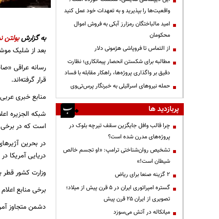
واقعیت‌ها را بپذیرید و به تعهدات خود عمل کنید
امید مالباختگان رمزارز آبکی به فروش اموال
محکومان
به گزارش
بولتن نی
از التماس تا فروپاشی هژمونی دلار
بعد از شلیک موشک
مطالبه برای شکستن انحصار پیمانکاری؛ نظارت
رسانه عراقی «صاب
دقیق بر واگذاری پروژه‌ها، راهکار مقابله با فساد
قرار گرفته‌اند.
حمله نیروهای اسرائیلی به خبرنگار پرس‌تی‌وی
منابع خبری عربی ا
پربازدید ها
شبکه الجزیره اعل
است که در برخی 
چرا قالب وافل جایگزین سقف تیرچه بلوک در
پروژه‌های مدرن شده است؟
در بحرین آژیر‌ها
تشخیص روان‌شناختی ترامپ: «او تجسم خالص
دریایی آمریکا در
شیطان است!»
وزارت کشور قطر با
۲ گزینه صنعا برای ریاض
گستره امپراتوری ایران در ۵ قرن پیش از میلاد؛
برخی منابع اعلام 
تصویری از ایران ۲۵ قرن پیش
دشمن متجاوز آمری
میانکاله در آتش می‌سوزد