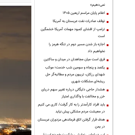
نمی‌دهیم»
اعلام پایان مراسم اربعین ۱۴۰۵
توقف صادرات نفت عربستان به آمریکا
ترامپ از افشای کمبود مهمات آمریکا خشمگین
است
اجازه باز شدن مسیر دوم در تنگه هرمز را
نخواهیم داد
فرق است میان مجاهدان در میدان و ساکتین
یکصد و پنجاه و سومین شب خدمت؛ موکب
شهدای رزکان، تریبون مردم و مطالبه‌گر حل
ریشه‌ای مشکلات شهری
هشدار حاجی دلیگانی درباره تغییر سهم دریای
خزر و مخالفت با واگذاری امتیاز
باید افراد کارآمدتر را به کار گرفت/ کاری می کنیم
در معیشت مردم مشکلی پیش نیاید
هدف قرار گرفتن اتاق‌ فرماندهی مزدوران عربستان
در یمن
این دیپلماسی نمایشی، شکست خورده است/