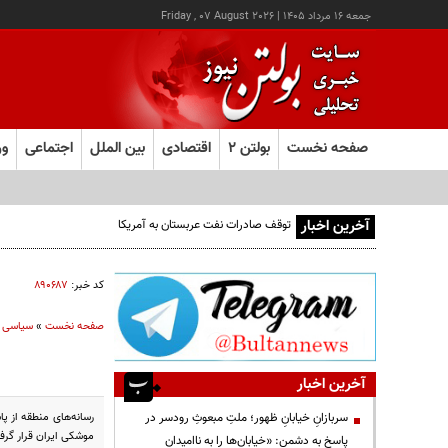
جمعه ۱۶ مرداد ۱۴۰۵
|
Friday , 07 August 2026
صفحه نخست
بولتن ۲
اقتصادی
بین الملل
اجتماعی
ور
آخرین اخبار
توقف صادرات نفت عربستان به آمریکا
کد خبر:
۸۹۰۶۸۷
صفحه نخست
»
سیاسی
آخرین اخبار
رسانه‌های منطقه از پ
سربازانِ خیابانِ ظهور؛ ملتِ مبعوثِ رودسر در
موشکی ایران قرار گرفته
پاسخ به دشمن: «خیابان‌ها را به ناامیدان