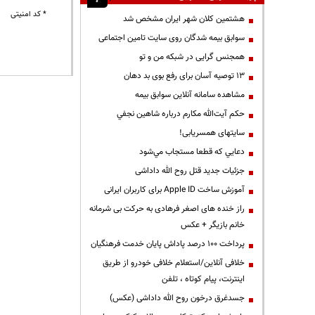
* کد امنیتی
هشتمین کلان شهر ایران مشخص شد
سوابق بیمه شدگان روی سایت تامین اجتماعی
همجنس گرایی در شبکه من و تو
13 توصیه آسان برای رفع بوی بد دهان
مشاهده سامانه آنلاين سوابق بیمه
حكم آيت‌الله مكارم درباره شاهين نجفي
سایتهای همسریابی!
دعايي كه قطعا مستجاب مي‌شود
جزئیات جدید قتل روح الله داداشی
آموزش ساخت Apple ID برای کاربران ایرانی
راز خنده های اصغر فرهادی به حرکت بی شرمانه
خانم بازیگر + عکس
پرداخت ۱۰۰ درصد پاداش پایان خدمت فرهنگیان
خلافی آنلاین/استعلام خلافی خودرو از طریق
اینترنت، پیام کوتاه ، تلفن
جسدغرق درخون روح الله داداشی (عکس)