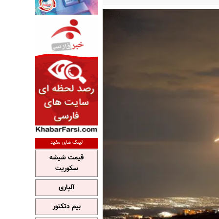
لینک های مفید
قیمت شیشه
سکوریت
آلپاری
بیم دتکتور