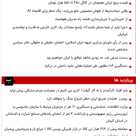
قیمت‌ برنج ایرانی همچنان در کانال ۴۵۰ تا ۵۵۰ هزار تومان
وقتی دیتاسنترها از هوش مصنوعی جلو می‌زنند؛ زنگ خطر برای اقتصاد AI
از خبرسازی تا جریان‌سازی نقشه راه مدیران هوشمند
«چرا نباید از شما متنفر باشند؟»؛ پاسخ معنادار یک کاربر خارجی به قدرت و توانمندی
ایرانیان
پس از رأی شورای مرکزی جبهه ایران اسلامی؛ اعضای حقیقی و حقوقی دفتر سیاسی
مشخص شدند
بسنت مدعی شد: به زودی شاهد توافق با ایران خواهیم بود
دستگیری ۱۰۴ مظنون طی عملیات‌هایی علیه داعش در ترکیه
پربازدید ها
باید افراد کارآمدتر را به کار گرفت/ کاری می کنیم در معیشت مردم مشکلی پیش نیاید
رویترز: هشدار صریح ایران خطر شروع جنگ را متوقف کرد
وزارت اطلاعات: شناسایی و دستگیری ۲۱ نفر از مزدوران مرتبط با سازمان جاسوسی و
تروریستی رژیم صهیونیستی و بازداشت ۴ نفر از اعضای باندهای مسلح شرارت و اغتشاش
در استان کرمان
معامله بیش از ۴۱۳ هزار تن کالا در بازار فیزیکی بورس کالا / حراج باز و پتروشیمی پیشران
ارزش معاملات روز شدند