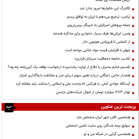
کالابرگ این خانوارها امروز شارژ شد
ترامپ: ترجیح می‌دهم با ایران به توافق برسم
حمله نیروهای اسرائیلی به خبرنگار پرس‌تی‌وی
ونس: ایرانی‌ها طرف بسیار دشواری برای مذاکره هستند
از التماس تا فروپاشی هژمونی دلار
جهان با افزایش قیمت مواد غذایی مواجه است
تکذیب شایعه «معافیت سربازان فراری»
تقسیم غنایم مدیران یا دفاع از تولید؛ پشت‌پرده درخواست توقف یک آیین‌نامه چه بود؟
هشدار حاجی دلیگانی درباره تغییر سهم دریای خزر و مخالفت با واگذاری امتیاز
آیت‌الله جوادی آملی: با هرکس که وحدت ملی و اسلامی را بشکند، باید مقابله کرد
تهاتر ۱۶۷۳ میلیارد تومان از اموال شرکت‌های تراستی
پربحث ترین عناوین
هشتمین کلان شهر ایران مشخص شد
سوابق بیمه شدگان روی سایت تامین اجتماعی
همجنس گرایی در شبکه من و تو