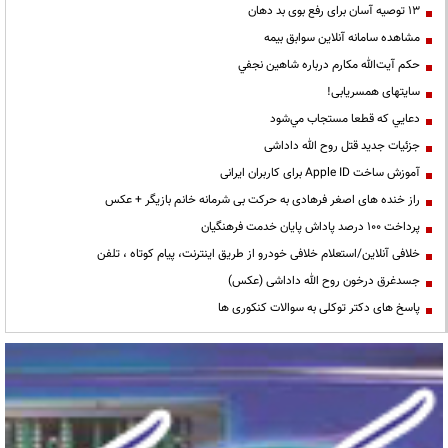
13 توصیه آسان برای رفع بوی بد دهان
مشاهده سامانه آنلاين سوابق بیمه
حكم آيت‌الله مكارم درباره شاهين نجفي
سایتهای همسریابی!
دعايي كه قطعا مستجاب مي‌شود
جزئیات جدید قتل روح الله داداشی
آموزش ساخت Apple ID برای کاربران ایرانی
راز خنده های اصغر فرهادی به حرکت بی شرمانه خانم بازیگر + عکس
پرداخت ۱۰۰ درصد پاداش پایان خدمت فرهنگیان
خلافی آنلاین/استعلام خلافی خودرو از طریق اینترنت، پیام کوتاه ، تلفن
جسدغرق درخون روح الله داداشی (عکس)
پاسخ های دکتر توکلی به سوالات کنکوری ها