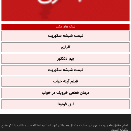
لینک های مفید
قیمت شیشه سکوریت
آلپاری
بیم دتکتور
قیمت شیشه سکوریت
فیلم آپنه خواب
درمان قطعی خروپف در خواب
لیزر فوتونا
تمام حقوق مادی و معنوی این سایت متعلق به بولتن نیوز است و استفاده از مطالب با ذکر منبع
بلامانع است.