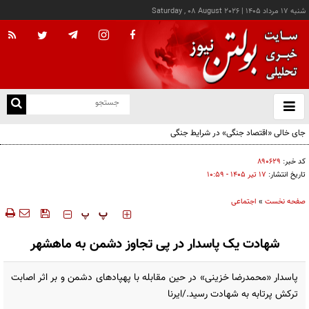
شنبه ۱۷ مرداد ۱۴۰۵
|
Saturday , 08 August 2026
از
و
ته
جای خالی «اقتصاد جنگی» در شرایط جنگی
ن
نو
کد خبر:
۸۹۰۶۲۹
تاریخ انتشار:
۱۷ تير ۱۴۰۵ - ۱۰:۵۹
صفحه نخست
»
اجتماعی
‍‍‍ پ
پ
شهادت یک پاسدار در پی تجاوز دشمن به ماهشهر
پاسدار «محمدرضا خزینی» در حین مقابله با پهپادهای دشمن و بر اثر اصابت
ترکش پرتابه به شهادت رسید./ایرنا