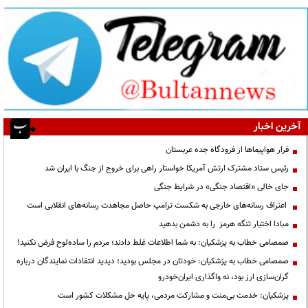
آخرین اخبار
فرار هواپیماها از فرودگاه جده عربستان
رئیس ستاد مشترک ارتش آمریکا خواستار راهی برای خروج از جنگ با ایران شد
جای خالی «اقتصاد جنگی» در شرایط جنگی
اعتراف رسانه‌های خارجی به شکست ترامپ حاصل مجاهدت رسانه‌های انقلابی است
مبادا اختیار تنگه هرمز را به دشمن بدهید
صمصامی خطاب به پزشکیان: به شما اطلاعات غلط دادند؛ مردم را ساده‌لوح فرض نکنید!
صمصامی خطاب به پزشکیان: خودتان در مجلس بودید؛ دیدید انتقادات نمایندگان درباره
گران‌سازی ارز بود، نه واگذاری ایران‌خودرو
پزشکیان: خدمت بی‌منت و مشارکت مردمی، پایه حل مشکلات کشور است