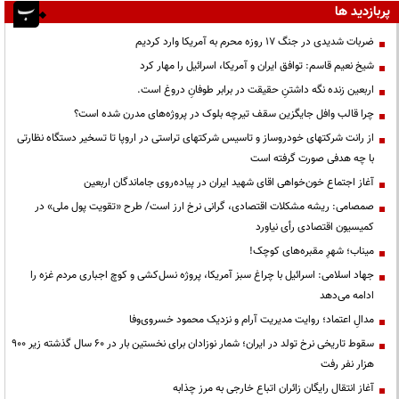
پربازدید ها
ضربات شدیدی در جنگ ۱۷ روزه محرم به آمریکا وارد کردیم
شیخ نعیم قاسم: توافق ایران و آمریکا، اسرائیل را مهار کرد
اربعین زنده نگه داشتنِ حقیقت در برابر طوفانِ دروغ است.
چرا قالب وافل جایگزین سقف تیرچه بلوک در پروژه‌های مدرن شده است؟
از رانت‌ شرکتهای خودروساز و تاسیس شرکتهای تراستی در اروپا تا تسخیر دستگاه نظارتی
با چه هدفی صورت گرفته است
آغاز اجتماع خون‌خواهی اقای شهید ایران در پیاده‌روی جاماندگان اربعین
صمصامی: ریشه مشکلات اقتصادی، گرانی نرخ ارز است/ طرح «تقویت پول ملی» در
کمیسیون اقتصادی رأی نیاورد
میناب؛ شهرِ مقبره‌های کوچک!
جهاد اسلامی: اسرائیل با چراغ سبز آمریکا، پروژه نسل‌کشی و کوچ اجباری مردم غزه را
ادامه می‌دهد
مدالِ اعتماد؛ روایت مدیریت آرام و نزدیک محمود خسروی‌وفا
سقوط تاریخی نرخ تولد در ایران؛ شمار نوزادان برای نخستین بار در ۶۰ سال گذشته زیر ۹۰۰
هزار نفر رفت
آغاز انتقال رایگان زائران اتباع خارجی به مرز چذابه