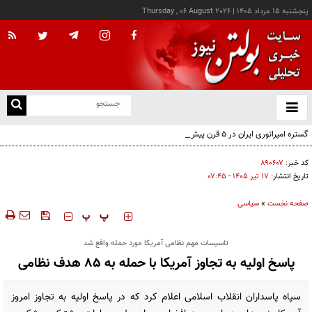
پنجشنبه ۱۵ مرداد ۱۴۰۵
|
Thursday , 06 August 2026
از
و
ته
گستره امپراتوری ایران در ۵ قرن پیش از میلاد؛ تصویری از ایران ۲۵ قرن پیش
ن
نو
کد خبر:
۸۹۰۶۰۷
تاریخ انتشار:
۱۷ تير ۱۴۰۵ - ۰۷:۴۵
صفحه نخست
»
سیاسی
‍‍‍ پ
پ
تاسیسات مهم نظامی آمریکا مورد حمله واقع شد
پاسخ اولیه به تجاوز آمریکا با حمله به ۸۵ هدف نظامی
سپاه پاسداران انقلاب اسلامی اعلام کرد که در پاسخ اولیه به تجاوز امروز