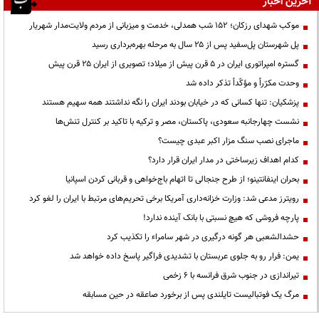
آخرین اخبار
موکب شهدای رزکان؛ ۱۵۲ شب همدلی، خدمت و میزبانی از مردم ولایت‌مدار شهریار
پل شهرستان پل‌سفید پس از ۲۵ سال به مرحله بهره‌برداری رسید
گستره امپراتوری ایران در ۵ قرن پیش از میلاد؛ تصویری از ایران ۲۵ قرن پیش
وحدت مکرّراً و مؤکّداً تذکر داده شد
پزشکیان: تنها کسانی که در خیابان بودند ایران را نگه نداشتند همه سهیم هستند
نشست چهارجانبه سعودی، پاکستان، مصر و ترکیه با تاکید بر کنترل تنش‌ها
ماجرای نصب سنگ مزار اکبر عبدی چیست؟
کدام اهداف زیرساختی در مدار ایران قرار دارد؟
بحران اینفانتینو؛ از طرح جنجالی تا اتهام باج‌خواهی و قربانی کردن اسپانیا
رویترز مدعی شد: وزارت خزانه‌داری آمریکا برخی تحریم‌های مرتبط با ایران را لغو کرد
پارچه فروشی که هیچ نسبتی با بانک آینده ندارد!
حشدالشعبی هر گونه درگیری در شهر سامراء را تکذیب کرد
یمن: فرار رو به جلوی عربستان با تشدیدی فراگیر پاسخ داده خواهد شد
تیراندازی در جنوب شرق فرانسه با ۶ زخمی
مرگ یک فوتبالیست تایلندی پس از برخورد صاعقه در حین مسابقه