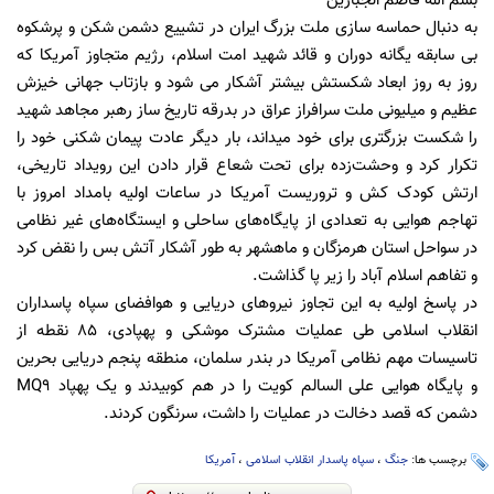
بسم الله قاصم الجبارین
به دنبال حماسه سازی ملت بزرگ ایران در تشییع دشمن شکن و پرشکوه
بی سابقه یگانه دوران و قائد شهید امت اسلام، رژیم متجاوز آمریکا که
روز به روز ابعاد شکستش بیشتر آشکار می شود و بازتاب جهانی خیزش
عظیم و میلیونی ملت سرافراز عراق در بدرقه تاریخ ساز رهبر مجاهد شهید
را شکست بزرگتری برای خود میداند، بار دیگر عادت پیمان شکنی خود را
تکرار کرد و وحشت‌زده برای تحت شعاع قرار دادن این رویداد تاریخی،
ارتش کودک کش و تروریست آمریکا در ساعات اولیه بامداد امروز با
تهاجم هوایی به تعدادی از پایگاه‌های ساحلی و ایستگاه‌های غیر نظامی
در سواحل استان هرمزگان و ماهشهر به طور آشکار آتش بس را نقض کرد
و تفاهم اسلام آباد را زیر پا گذاشت.
در پاسخ اولیه به این تجاوز نیروهای دریایی و هوافضای سپاه پاسداران
انقلاب اسلامی طی عملیات مشترک موشکی و پهپادی، ۸۵ نقطه از
تاسیسات مهم نظامی آمریکا در بندر سلمان، منطقه پنجم دریایی بحرین
و پایگاه هوایی علی السالم کویت را در هم کوبیدند و یک پهپاد MQ9
دشمن که قصد دخالت در عملیات را داشت، سرنگون کردند.
برچسب ها:
جنگ
،
سپاه پاسدار انقلاب اسلامی
،
آمریکا