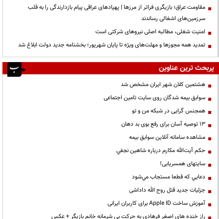
مقاومت عراق؛ بازیگری فراتر از مرزها | پهپادهای عراقی پیام بازدارندگی را به قلب
سرزمین‌های اشغالی رساندند
‌امنیت شغلی، مطالبه اصلی نیروهای شرکتی است
تمدید همه مجوزها و مهلت‌های ویژه تا پایان شهریور؛ بخشنامه جدید دولت ابلاغ شد
پربحث ترین عناوین
هشتمین کلان شهر ایران مشخص شد
سوابق بیمه شدگان روی سایت تامین اجتماعی
همجنس گرایی در شبکه من و تو
13 توصیه آسان برای رفع بوی بد دهان
مشاهده سامانه آنلاين سوابق بیمه
حكم آيت‌الله مكارم درباره شاهين نجفي
سایتهای همسریابی!
دعايي كه قطعا مستجاب مي‌شود
جزئیات جدید قتل روح الله داداشی
آموزش ساخت Apple ID برای کاربران ایرانی
راز خنده های اصغر فرهادی به حرکت بی شرمانه خانم بازیگر + عکس