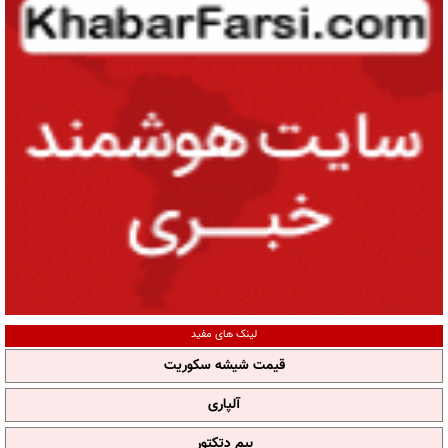
لینک های مفید
قیمت شیشه سکوریت
آلپاری
بیم دتکتور