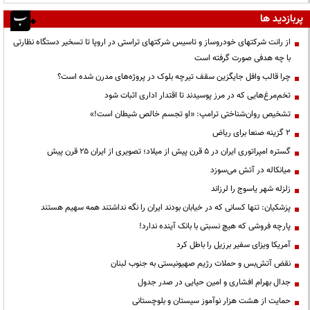
پربازدید ها
از رانت‌ شرکتهای خودروساز و تاسیس شرکتهای تراستی در اروپا تا تسخیر دستگاه نظارتی
با چه هدفی صورت گرفته است
چرا قالب وافل جایگزین سقف تیرچه بلوک در پروژه‌های مدرن شده است؟
تخم‌مرغ‌هایی که در مرز پوسیدند تا اقتدار اداری اثبات شود
تشخیص روان‌شناختی ترامپ: «او تجسم خالص شیطان است!»
۲ گزینه صنعا برای ریاض
گستره امپراتوری ایران در ۵ قرن پیش از میلاد؛ تصویری از ایران ۲۵ قرن پیش
میانکاله در آتش می‌سوزد
زلزله شهر یاسوج را لرزاند
پزشکیان: تنها کسانی که در خیابان بودند ایران را نگه نداشتند همه سهیم هستند
پارچه فروشی که هیچ نسبتی با بانک آینده ندارد!
آمریکا ویزای سفیر برزیل را باطل کرد
نقض آتش‌بس و حملات رژیم صهیونیستی به جنوب لبنان
جدال بهرام افشاری و امین حیایی در صدر جدول
حمایت از هشت هزار نوآموز سیستان و بلوچستانی