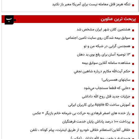
تنگه هرمز قابل معامله نیست برای آمریکا معبر باز نکنید
پربحث ترین عناوین
هشتمین کلان شهر ایران مشخص شد
سوابق بیمه شدگان روی سایت تامین اجتماعی
همجنس گرایی در شبکه من و تو
13 توصیه آسان برای رفع بوی بد دهان
مشاهده سامانه آنلاين سوابق بیمه
حكم آيت‌الله مكارم درباره شاهين نجفي
سایتهای همسریابی!
دعايي كه قطعا مستجاب مي‌شود
جزئیات جدید قتل روح الله داداشی
آموزش ساخت Apple ID برای کاربران ایرانی
راز خنده های اصغر فرهادی به حرکت بی شرمانه خانم بازیگر + عکس
پرداخت ۱۰۰ درصد پاداش پایان خدمت فرهنگیان
خلافی آنلاین/استعلام خلافی خودرو از طریق اینترنت، پیام کوتاه ، تلفن
جسدغرق درخون روح الله داداشی (عکس)