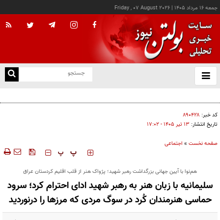
جمعه ۱۶ مرداد ۱۴۰۵
|
Friday , 07 August 2026
از
و
ته
اجازه باز شدن مسیر دوم در تنگه هرمز را نخواهیم داد
ن
نو
کد خبر:
۸۹۰۴۲۸
تاریخ انتشار:
۱۳ تير ۱۴۰۵ - ۱۷:۰۲
صفحه نخست
»
اجتماعی
‍‍‍ پ
پ
هم‌نوا با آیین جهانی بزرگداشت رهبر شهید؛ پژواک هنر از قلب اقلیم کردستان عراق
سلیمانیه با زبان هنر به رهبر شهید ادای احترام کرد؛ سرود
حماسی هنرمندان کُرد در سوگ مردی که مرزها را درنوردید