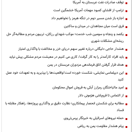
توقف صادرات نفت عربستان به آمریکا
ترامپ از افشای کمبود مهمات آمریکا خشمگین است
اجازه باز شدن مسیر دوم در تنگه هرمز را نخواهیم داد
فرق است میان مجاهدان در میدان و ساکتین
یکصد و پنجاه و سومین شب خدمت؛ موکب شهدای رزکان، تریبون مردم و مطالبه‌گر حل
ریشه‌ای مشکلات شهری
هشدار حاجی دلیگانی درباره تغییر سهم دریای خزر و مخالفت با واگذاری امتیاز
باید افراد کارآمدتر را به کار گرفت/ کاری می کنیم در معیشت مردم مشکلی پیش نیاید
هدف قرار گرفتن اتاق‌ فرماندهی مزدوران عربستان در یمن
این دیپلماسی نمایشی، شکست خورده است/واقعیت‌ها را بپذیرید و به تعهدات خود عمل
کنید
امید مالباختگان رمزارز آبکی به فروش اموال محکومان
از التماس تا فروپاشی هژمونی دلار
مطالبه برای شکستن انحصار پیمانکاری؛ نظارت دقیق بر واگذاری پروژه‌ها، راهکار مقابله با
فساد
حمله نیروهای اسرائیلی به خبرنگار پرس‌تی‌وی
پیام هشدار مقاومت یمن به ریاض