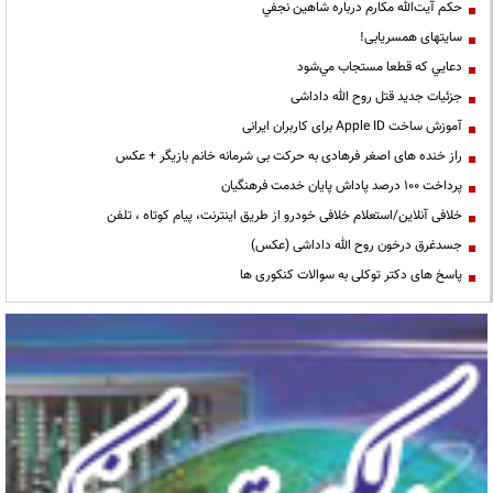
حكم آيت‌الله مكارم درباره شاهين نجفي
سایتهای همسریابی!
دعايي كه قطعا مستجاب مي‌شود
جزئیات جدید قتل روح الله داداشی
آموزش ساخت Apple ID برای کاربران ایرانی
راز خنده های اصغر فرهادی به حرکت بی شرمانه خانم بازیگر + عکس
پرداخت ۱۰۰ درصد پاداش پایان خدمت فرهنگیان
خلافی آنلاین/استعلام خلافی خودرو از طریق اینترنت، پیام کوتاه ، تلفن
جسدغرق درخون روح الله داداشی (عکس)
پاسخ های دکتر توکلی به سوالات کنکوری ها