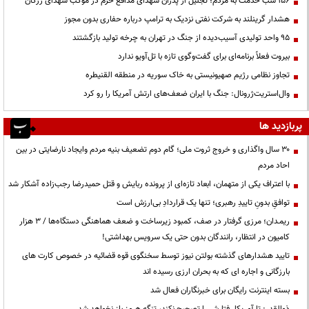
۱۵۶ شب خدمت به مردم؛ تجلیل از پدران شهدای مدافع حرم در موکب شهدای رزکان
هشدار گرینلند به شرکت نفتی نزدیک به ترامپ درباره حفاری بدون مجوز
95 واحد تولیدی آسیب‌دیده از جنگ در تهران به چرخه تولید بازگشتند
بیروت فعلاً برنامه‌ای برای گفت‌وگوی تازه با تل‌آویو ندارد
تجاوز نظامی رژیم صهیونیستی به خاک سوریه در منطقه القنیطره
وال‌استریت‌ژرونال: جنگ با ایران ضعف‌های ارتش آمریکا را رو کرد
پربازدید ها
۳۰ سال واگذاری و خروج ثروت ملی؛ گام دوم تضعیف بنیه مردم وایجاد نارضایتی در بین
احاد مردم
با اعتراف یکی از متهمان، ابعاد تازه‌ای از پرونده ربایش و قتل حمیدرضا رجب‌زاده آشکار شد
توافقِ بدونِ تاییدِ رهبری؛ تنها یک قراردادِ بی‌ارزش است
ریمـدان؛ مرزی گرفتار در صف، کمبود زیرساخت و ضعف هماهنگی دستگاه‌ها / ۳ هزار
کامیون در انتظار، رانندگان بدون حتی یک سرویس بهداشتی!
تایید هشدارهای گذشته بولتن نیوز توسط سخنگوی قوه قضائیه در خصوص کارت های
بارزگانی و اجاره ای که به بحران ارزی رسیده اند
بسته اینترنت رایگان برای خبرنگاران فعال شد