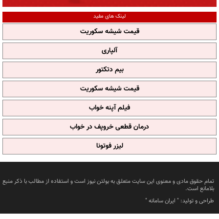
لینک های مفید
قیمت شیشه سکوریت
آلپاری
بیم دتکتور
قیمت شیشه سکوریت
فیلم آپنه خواب
درمان قطعی خروپف در خواب
لیزر فوتونا
تمام حقوق مادی و معنوی این سایت متعلق به بولتن نیوز است و استفاده از مطالب با ذکر منبع
بلامانع است.
طراحی و تولید: "
ایران سامانه
"