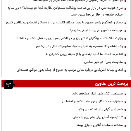
ذوالقدر: تا آمریکا رفتارش را تصحیح نکند، تنگه هرمز باز نخواهد شد
تاراج هویت ملی در بازار بی‌صاحب پوشاک؛ مسئولان نظارت کجا خوابیده‌اند؟ / زیر سایه
جنگ، جامعه در حال بی‌حیا شدن است
دیدار و گفتگوی رئیس‌جمهور با رهبر معظم انقلاب درباره مسائل اقتصادی و نظامی کشور
غریبه به دادمون نمی‌رسه؛ ایرانی بخریم!
وزارت اطلاعات: خبرنگاران نقش بارزی در ناکامی سربازان رسانه‌ای دشمن داشتند
یک کشته و ۱۲ مسموم به دنبال مصرف مشروبات الکلی در نیشابور
اعدام بد است اما قلب تپنده‌ای را از سینه بیرون کشیدن نه!
مقاومت یمن؛ دو خیز اساسی
ادعای رسانه آمریکایی درباره تمایل ترامپ به خروج از جنگ بدون توافق هسته‌ای
پربحث ترین عناوین
هشتمین کلان شهر ایران مشخص شد
سوابق بیمه شدگان روی سایت تامین اجتماعی
همجنس گرایی در شبکه من و تو
13 توصیه آسان برای رفع بوی بد دهان
مشاهده سامانه آنلاين سوابق بیمه