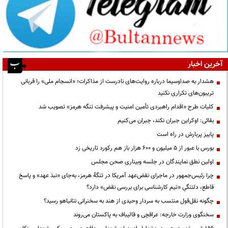
آخرین اخبار
هشدار به صداوسیما درباره روایت‌های نادرست از مذاکرات؛ «انسجام ملی» را قربانی
تریبون‌های تکراری نکنید
کلیات طرح «اقدام راهبردی تأمین امنیت و پیشرفت تنگه هرمز» تصویب شد
بقائی: اوکراین جبران نکند، جبران می‌کنیم
پاییز پربارش در راه است
بورس با عبور از ۵ میلیون و ۶۰۰ هزار باز هم رکورد تاریخی زد
اولین نطق نمایندگان در جلسه وبیناری صحن مجلس
چرا رئیس‌جمهور در ماجرای نقض‌عهد آمریکا در تنگهٔ هرمز، به‌جای «نبذ عهد» و پاسخ
قاطع، دلتنگیِ «تیم کارشناسی برای بررسی نقض» دارد؟
چگونه نقل‌قول منتسب به سردار وحیدی از هند به سخنرانی نتانیاهو رسید؟
سخنگوی وزارت خارجه: عراقچی و قالیباف به پاکستان می‌روند