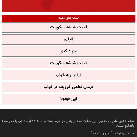
لینک های مفید
قیمت شیشه سکوریت
آلپاری
بیم دتکتور
قیمت شیشه سکوریت
فیلم آپنه خواب
درمان قطعی خروپف در خواب
لیزر فوتونا
تمام حقوق مادی و معنوی این سایت متعلق به بولتن نیوز است و استفاده از مطالب با ذکر منبع
بلامانع است.
طراحی و تولید: "
ایران سامانه
"