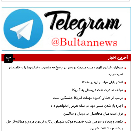
آخرین اخبار
سربازانِ خیابانِ ظهور؛ ملتِ مبعوثِ رودسر در پاسخ به دشمن: «خیابان‌ها را به ناامیدان
نمی‌دهیم»
اعلام پایان مراسم اربعین ۱۴۰۵
توقف صادرات نفت عربستان به آمریکا
ترامپ از افشای کمبود مهمات آمریکا خشمگین است
اجازه باز شدن مسیر دوم در تنگه هرمز را نخواهیم داد
فرق است میان مجاهدان در میدان و ساکتین
یکصد و پنجاه و سومین شب خدمت؛ موکب شهدای رزکان، تریبون مردم و مطالبه‌گر حل
ریشه‌ای مشکلات شهری