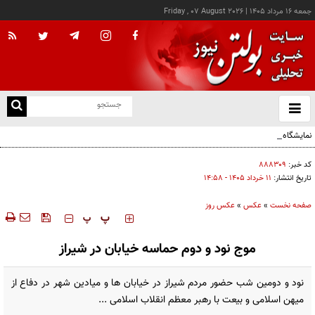
جمعه ۱۶ مرداد ۱۴۰۵
|
Friday , 07 August 2026
از
و
ته
نمایشگاه صنایع‌دستی «از ریشه تا امروز» - کرج
ن
نو
کد خبر:
۸۸۸۳۰۹
تاریخ انتشار:
۱۱ خرداد ۱۴۰۵ - ۱۴:۵۸
صفحه نخست
»
عکس
»
عکس روز
‍‍‍ پ
پ
موج نود و دوم حماسه خیابان در شیراز
نود و دومین شب حضور مردم شیراز در خیابان ها و میادین شهر در دفاع از
میهن اسلامی و بیعت با رهبر معظم انقلاب اسلامی ...