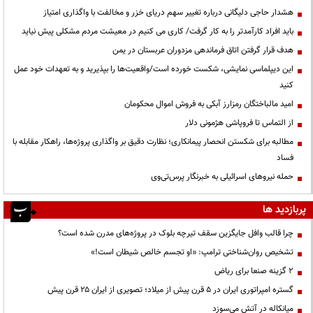
هشدار حاجی دلیگانی درباره تغییر سهم دریای خزر و مخالفت با واگذاری امتیاز
باید افراد کارآمدتر را به کار گرفت/ کاری می کنیم در معیشت مردم مشکلی پیش نیاید
هدف قرار گرفتن اتاق‌ فرماندهی مزدوران عربستان در یمن
این دیپلماسی نمایشی، شکست خورده است/واقعیت‌ها را بپذیرید و به تعهدات خود عمل
کنید
امید مالباختگان رمزارز آبکی به فروش اموال محکومان
از التماس تا فروپاشی هژمونی دلار
مطالبه برای شکستن انحصار پیمانکاری؛ نظارت دقیق بر واگذاری پروژه‌ها، راهکار مقابله با
فساد
حمله نیروهای اسرائیلی به خبرنگار پرس‌تی‌وی
پربازدید ها
چرا قالب وافل جایگزین سقف تیرچه بلوک در پروژه‌های مدرن شده است؟
تشخیص روان‌شناختی ترامپ: «او تجسم خالص شیطان است!»
۲ گزینه صنعا برای ریاض
گستره امپراتوری ایران در ۵ قرن پیش از میلاد؛ تصویری از ایران ۲۵ قرن پیش
میانکاله در آتش می‌سوزد