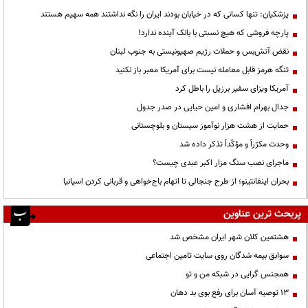
پزشکیان: تنها کسانی که در خیابان بودند ایران را نگه نداشتند همه سهیم هستند
پارچه فروشی که هیچ نسبتی با بانک آینده ندارد!
نقض آتش‌بس و حملات رژیم صهیونیستی به جنوب لبنان
تنگه هرمز قابل معامله نیست برای آمریکا معبر باز نکنید
آمریکا ویزای سفیر برزیل را باطل کرد
جدال بهرام افشاری و امین حیایی در صدر جدول
حمایت از هشت هزار نوآموز سیستان و بلوچستانی
وحدت مکرّراً و مؤکّداً تذکر داده شد
ماجرای نصب سنگ مزار اکبر عبدی چیست؟
بحران اینفانتینو؛ از طرح جنجالی تا اتهام باج‌خواهی و قربانی کردن اسپانیا
پربحث ترین عناوین
هشتمین کلان شهر ایران مشخص شد
سوابق بیمه شدگان روی سایت تامین اجتماعی
همجنس گرایی در شبکه من و تو
13 توصیه آسان برای رفع بوی بد دهان