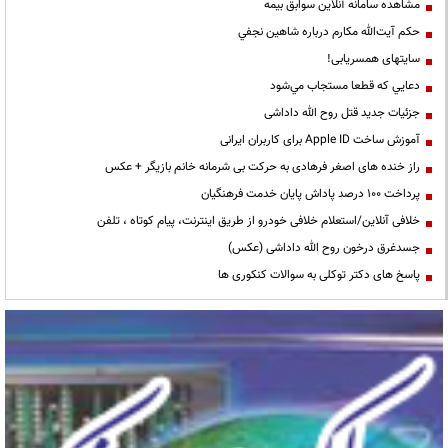
مشاهده سامانه آنلاين سوابق بیمه
حكم آيت‌الله مكارم درباره شاهين نجفي
سایتهای همسریابی!
دعايي كه قطعا مستجاب مي‌شود
جزئیات جدید قتل روح الله داداشی
آموزش ساخت Apple ID برای کاربران ایرانی
راز خنده های اصغر فرهادی به حرکت بی شرمانه خانم بازیگر + عکس
پرداخت ۱۰۰ درصد پاداش پایان خدمت فرهنگیان
خلافی آنلاین/استعلام خلافی خودرو از طریق اینترنت، پیام کوتاه ، تلفن
جسدغرق درخون روح الله داداشی (عکس)
پاسخ های دکتر توکلی به سوالات کنکوری ها