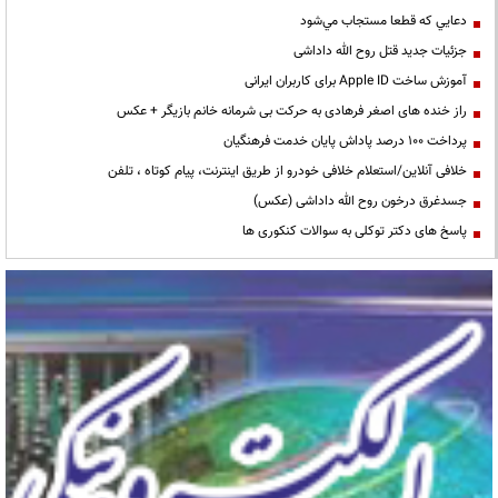
دعايي كه قطعا مستجاب مي‌شود
جزئیات جدید قتل روح الله داداشی
آموزش ساخت Apple ID برای کاربران ایرانی
راز خنده های اصغر فرهادی به حرکت بی شرمانه خانم بازیگر + عکس
پرداخت ۱۰۰ درصد پاداش پایان خدمت فرهنگیان
خلافی آنلاین/استعلام خلافی خودرو از طریق اینترنت، پیام کوتاه ، تلفن
جسدغرق درخون روح الله داداشی (عکس)
پاسخ های دکتر توکلی به سوالات کنکوری ها