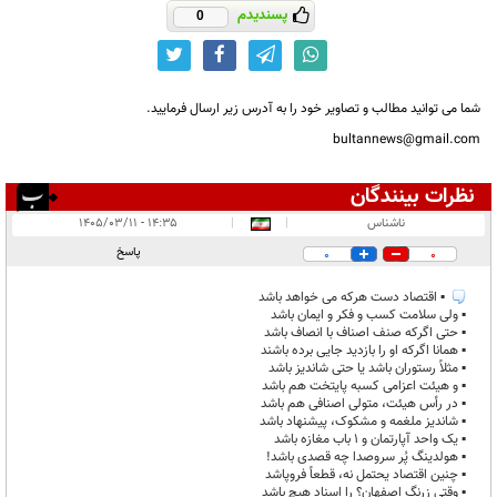
پسندیدم
0
شما می توانید مطالب و تصاویر خود را به آدرس زیر ارسال فرمایید.
bultannews@gmail.com
نظرات بینندگان
انتشار یافته:
۱
ناشناس
|
|
۱۴:۳۵ - ۱۴۰۵/۰۳/۱۱
در انتظار بررسی:
پاسخ
0
0
غیر قابل انتشار:
▪︎ اقتصاد دست هرکه می خواهد باشد
▪︎ ولی سلامت کسب و فکر و ایمان باشد
▪︎ حتی اگرکه صنف اصناف با انصاف باشد
▪︎ همانا اگرکه او را بازدید جایی برده باشند
▪︎ مثلاً رستوران باشد یا حتی شاندیز باشد
▪︎ و هیئت اعزامی کسبه پایتخت هم باشد
▪︎ در رأس هیئت، متولی اصنافی هم باشد
▪︎ شاندیز ملغمه و مشکوک، پیشنهاد باشد
▪︎ یک واحد آپارتمان و ۱ باب مغازه باشد
▪︎ هولدینگ پُر سروصدا چه قصدی باشد!
▪︎ چنین اقتصاد یحتمل نه، قطعاً فروپاشد
▪︎ وقتی زرنگ اصفهان؟ را اسناد هیچ باشد