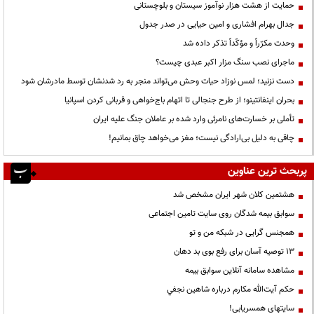
حمایت از هشت هزار نوآموز سیستان و بلوچستانی
جدال بهرام افشاری و امین حیایی در صدر جدول
وحدت مکرّراً و مؤکّداً تذکر داده شد
ماجرای نصب سنگ مزار اکبر عبدی چیست؟
دست نزنید؛ لمس نوزاد حیات وحش می‌تواند منجر به رد شدنشان توسط مادرشان شود
بحران اینفانتینو؛ از طرح جنجالی تا اتهام باج‌خواهی و قربانی کردن اسپانیا
تأملی بر خسارت‌های نامرئی وارد شده بر عاملان جنگ علیه ایران
چاقی به دلیل بی‌ارادگی نیست؛ مغز می‌خواهد چاق بمانیم!
پربحث ترین عناوین
هشتمین کلان شهر ایران مشخص شد
سوابق بیمه شدگان روی سایت تامین اجتماعی
همجنس گرایی در شبکه من و تو
13 توصیه آسان برای رفع بوی بد دهان
مشاهده سامانه آنلاين سوابق بیمه
حكم آيت‌الله مكارم درباره شاهين نجفي
سایتهای همسریابی!