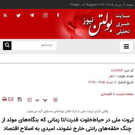
جمعه ۱۶ مرداد ۱۴۰۵
|
Friday , 07 August 2026
از
و
ته
احیای شن‌چاله‌های جنوب تهران درکمیسیون ماده ۵نهایی شد
ن
نو
کد خبر:
۸۸۸۲۸۴
تعداد نظرات:
۱ نظر
تاریخ انتشار:
۱۱ خرداد ۱۴۰۵ - ۱۲:۴۰
صفحه نخست
»
اقتصادی
‍‍‍ پ
پ
وقتی تاراج ثروت ملی با ترک فعل نهادهای مسئول گره می‌خورد
ثروت ملی در حیاط‌خلوت قدرت/تا زمانی که بنگاه‌های مولد از
چنگ حلقه‌های رانتی خارج نشوند، امیدی به اصلاح اقتصاد