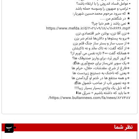
▪︎ عوامل فساد اندرونی را با ارتقاء باشد؟
▪︎ ترامپ و صهیون را وسوسه حمله باشد
★ که سرود مرحوم محمدحسین شهریار:
★ در شگفتم من ....
★ نمی پاشد زِ هم دنیا چرا؟
https://www.mefda.ir/d/2021/09/18/0/706646.mp4
🔹️نزن آقا نزن، بولتن خبر اقتصادی نزن
🔹️برو به پستوها و دالان‌ها مُدام سَر بزن
🔹️از سبب ساز و بستر ساز جنگ قلم بزن
🔹️از آنکه گفت: نه تاک مانَد و نه تاکنِشان
🔹️همانکه گفت ۴۰۰ تازه نفس می آورم از؟
🔹️کرور کرور بُرد، برای واریز صندوقک ها؟
🔹️یک سوپر غنی‌ساز برای جمع‌آوری ها💰
🔹️فارغ از شرع، مقدسّات، حلال، حرام ها
🔹️یعنی که ناخنک به دسترنج زیردست ها
🔹️و همه‌ منتفع ها در خَتم او گِردآمدن ها
🔹️چه تصویر ناب از صاحب حُصول ها💰
🔹️که ذیل یک واژه‌یِ بسیار بسیار زیبا!!!
🔹️ما باید که داشته باشیم = سَرپُل ها⬇️
https://www.bultannews.com/fa/news/827487/
نظر شما