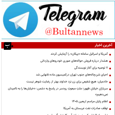
آخرین اخبار
آمریکا و اسرائیل سامانه «پیکان» را آزمایش کردند
هشدار درباره فروش حواله‌های صوری خودروهای وارداتی
۷ توصیه برای آغاز نویسندگی
احیای شن‌چاله‌های جنوب تهران درکمیسیون ماده ۵نهایی شد
خادمیان: هیچ شفیعی برای زن نزد خداوند بهتر از رضایت شوهر نیست
سربازانِ خیابانِ ظهور؛ ملتِ مبعوثِ رودسر در پاسخ به دشمن: «خیابان‌ها را به ناامیدان
نمی‌دهیم»
اعلام پایان مراسم اربعین ۱۴۰۵
توقف صادرات نفت عربستان به آمریکا