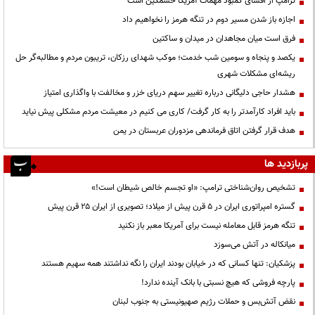
ترامپ از افشای کمبود مهمات آمریکا خشمگین است
اجازه باز شدن مسیر دوم در تنگه هرمز را نخواهیم داد
فرق است میان مجاهدان در میدان و ساکتین
یکصد و پنجاه و سومین شب خدمت؛ موکب شهدای رزکان، تریبون مردم و مطالبه‌گر حل
ریشه‌ای مشکلات شهری
هشدار حاجی دلیگانی درباره تغییر سهم دریای خزر و مخالفت با واگذاری امتیاز
باید افراد کارآمدتر را به کار گرفت/ کاری می کنیم در معیشت مردم مشکلی پیش نیاید
هدف قرار گرفتن اتاق‌ فرماندهی مزدوران عربستان در یمن
پربازدید ها
تشخیص روان‌شناختی ترامپ: «او تجسم خالص شیطان است!»
گستره امپراتوری ایران در ۵ قرن پیش از میلاد؛ تصویری از ایران ۲۵ قرن پیش
تنگه هرمز قابل معامله نیست برای آمریکا معبر باز نکنید
میانکاله در آتش می‌سوزد
پزشکیان: تنها کسانی که در خیابان بودند ایران را نگه نداشتند همه سهیم هستند
پارچه فروشی که هیچ نسبتی با بانک آینده ندارد!
نقض آتش‌بس و حملات رژیم صهیونیستی به جنوب لبنان