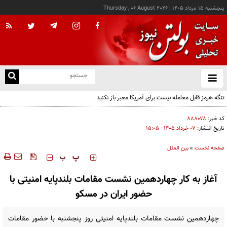
پنجشنبه ۱۵ مرداد ۱۴۰۵
|
Thursday , 06 August 2026
از
و
ته
تنگه هرمز قابل معامله نیست برای آمریکا معبر باز نکنید
ن
نو
کد خبر:
۸۸۸۰۷۸
تاریخ انتشار:
۰۷ خرداد ۱۴۰۵ - ۱۵:۰۵
صفحه نخست
»
بین الملل
‍‍‍ پ
پ
آغاز به کار چهاردهمین نشست مقامات بلندپایه امنیتی با
حضور ایران در مسکو
چهاردهمین نشست مقامات بلندپایه امنیتی روز پنجشنبه با حضور مقامات