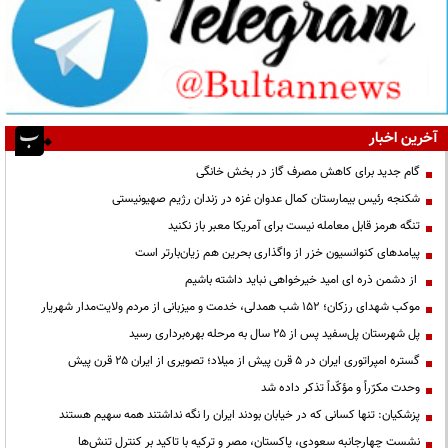
آخرین اخبار
گام جدید برای کاهش مصرف گاز در بخش خانگی
شکنجه رئیس بیمارستان کمال عدوان غزه در زندان رژیم صهیونیستی
تنگه هرمز قابل معامله نیست برای آمریکا معبر باز نکنید
پیامدهای کنوانسیون خزر از واگذاری بحرین هم زیان‌بارتر است
از دشمن ذره ای امید خیرخواهی نباید داشته باشیم
موکب شهدای رزکان؛ ۱۵۲ شب همدلی، خدمت و میزبانی از مردم ولایت‌مدار شهریار
پل شهرستان پل‌سفید پس از ۲۵ سال به مرحله بهره‌برداری رسید
گستره امپراتوری ایران در ۵ قرن پیش از میلاد؛ تصویری از ایران ۲۵ قرن پیش
وحدت مکرّراً و مؤکّداً تذکر داده شد
پزشکیان: تنها کسانی که در خیابان بودند ایران را نگه نداشتند همه سهیم هستند
نشست چهارجانبه سعودی، پاکستان، مصر و ترکیه با تاکید بر کنترل تنش‌ها