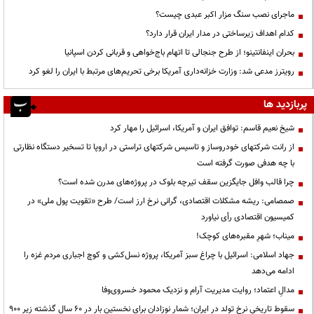
ماجرای نصب سنگ مزار اکبر عبدی چیست؟
کدام اهداف زیرساختی در مدار ایران قرار دارد؟
بحران اینفانتینو؛ از طرح جنجالی تا اتهام باج‌خواهی و قربانی کردن اسپانیا
رویترز مدعی شد: وزارت خزانه‌داری آمریکا برخی تحریم‌های مرتبط با ایران را لغو کرد
پربازدید ها
شیخ نعیم قاسم: توافق ایران و آمریکا، اسرائیل را مهار کرد
از رانت‌ شرکتهای خودروساز و تاسیس شرکتهای تراستی در اروپا تا تسخیر دستگاه نظارتی
با چه هدفی صورت گرفته است
چرا قالب وافل جایگزین سقف تیرچه بلوک در پروژه‌های مدرن شده است؟
صمصامی: ریشه مشکلات اقتصادی، گرانی نرخ ارز است/ طرح «تقویت پول ملی» در
کمیسیون اقتصادی رأی نیاورد
میناب؛ شهرِ مقبره‌های کوچک!
جهاد اسلامی: اسرائیل با چراغ سبز آمریکا، پروژه نسل‌کشی و کوچ اجباری مردم غزه را
ادامه می‌دهد
مدالِ اعتماد؛ روایت مدیریت آرام و نزدیک محمود خسروی‌وفا
سقوط تاریخی نرخ تولد در ایران؛ شمار نوزادان برای نخستین بار در ۶۰ سال گذشته زیر ۹۰۰