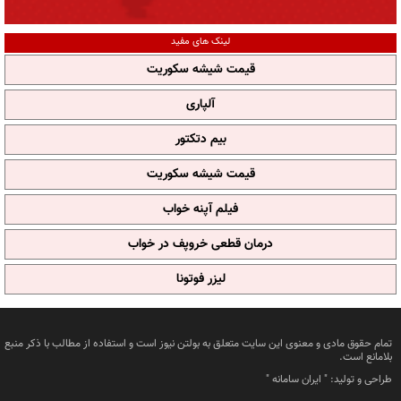
لینک های مفید
قیمت شیشه سکوریت
آلپاری
بیم دتکتور
قیمت شیشه سکوریت
فیلم آپنه خواب
درمان قطعی خروپف در خواب
لیزر فوتونا
تمام حقوق مادی و معنوی این سایت متعلق به بولتن نیوز است و استفاده از مطالب با ذکر منبع
بلامانع است.
طراحی و تولید: "
ایران سامانه
"