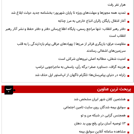
هزار نفر رفت
تمدید همه مجوزها و مهلت‌های ویژه تا پایان شهریور؛ بخشنامه جدید دولت ابلاغ شد
آغاز انتقال رایگان زائران اتباع خارجی به مرز چذابه
دفتر رهبر انقلاب: تنها مراجع رسمی، پایگاه اطلاع‌رسانی دفتر و دفتر حفظ و نشر آثار رهبر
انقلاب است
مقاومت عراق؛ بازیگری فراتر از مرزها | پهپادهای عراقی پیام بازدارندگی را به قلب
سرزمین‌های اشغالی رساندند
‌امنیت شغلی، مطالبه اصلی نیروهای شرکتی است
هزینه گزاف، دستاورد صفر؛ برگه رأی، پاسخی به ماجراجویی ترامپ
زلزله در دنیای پیام‌رسان‌ها؛ تلگرام ناگهان از اپ‌استور اپل حذف شد
پربحث ترین عناوین
هشتمین کلان شهر ایران مشخص شد
سوابق بیمه شدگان روی سایت تامین اجتماعی
همجنس گرایی در شبکه من و تو
13 توصیه آسان برای رفع بوی بد دهان
مشاهده سامانه آنلاين سوابق بیمه