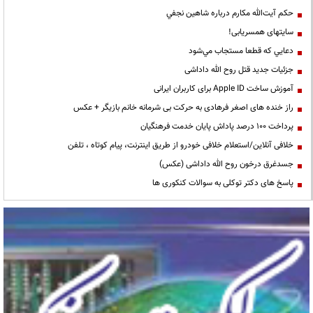
حكم آيت‌الله مكارم درباره شاهين نجفي
سایتهای همسریابی!
دعايي كه قطعا مستجاب مي‌شود
جزئیات جدید قتل روح الله داداشی
آموزش ساخت Apple ID برای کاربران ایرانی
راز خنده های اصغر فرهادی به حرکت بی شرمانه خانم بازیگر + عکس
پرداخت ۱۰۰ درصد پاداش پایان خدمت فرهنگیان
خلافی آنلاین/استعلام خلافی خودرو از طریق اینترنت، پیام کوتاه ، تلفن
جسدغرق درخون روح الله داداشی (عکس)
پاسخ های دکتر توکلی به سوالات کنکوری ها