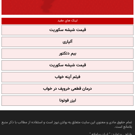
لینک های مفید
قیمت شیشه سکوریت
آلپاری
بیم دتکتور
قیمت شیشه سکوریت
فیلم آپنه خواب
درمان قطعی خروپف در خواب
لیزر فوتونا
تمام حقوق مادی و معنوی این سایت متعلق به بولتن نیوز است و استفاده از مطالب با ذکر منبع
بلامانع است.
طراحی و تولید: "
ایران سامانه
"