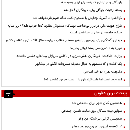
بارزگانی و اجاره ای که به بحران ارزی رسیده اند
بسته اینترنت رایگان برای خبرنگاران فعال شد
ذوالقدر: تا آمریکا رفتارش را تصحیح نکند، تنگه هرمز باز نخواهد شد
تاراج هویت ملی در بازار بی‌صاحب پوشاک؛ مسئولان نظارت کجا خوابیده‌اند؟ / زیر سایه
جنگ، جامعه در حال بی‌حیا شدن است
دیدار و گفتگوی رئیس‌جمهور با رهبر معظم انقلاب درباره مسائل اقتصادی و نظامی کشور
غریبه به دادمون نمی‌رسه؛ ایرانی بخریم!
وزارت اطلاعات: خبرنگاران نقش بارزی در ناکامی سربازان رسانه‌ای دشمن داشتند
یک کشته و ۱۲ مسموم به دنبال مصرف مشروبات الکلی در نیشابور
مقاومت یمن؛ دو خیز اساسی
اعدام بد است اما قلب تپنده‌ای را از سینه بیرون کشیدن نه!
پربحث ترین عناوین
هشتمین کلان شهر ایران مشخص شد
سوابق بیمه شدگان روی سایت تامین اجتماعی
همجنس گرایی در شبکه من و تو
13 توصیه آسان برای رفع بوی بد دهان