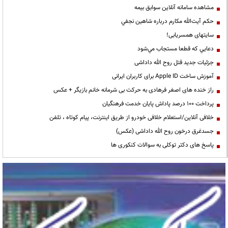
مشاهده سامانه آنلاين سوابق بیمه
حكم آيت‌الله مكارم درباره شاهين نجفي
سایتهای همسریابی!
دعايي كه قطعا مستجاب مي‌شود
جزئیات جدید قتل روح الله داداشی
آموزش ساخت Apple ID برای کاربران ایرانی
راز خنده های اصغر فرهادی به حرکت بی شرمانه خانم بازیگر + عکس
پرداخت ۱۰۰ درصد پاداش پایان خدمت فرهنگیان
خلافی آنلاین/استعلام خلافی خودرو از طریق اینترنت، پیام کوتاه ، تلفن
جسدغرق درخون روح الله داداشی (عکس)
پاسخ های دکتر توکلی به سوالات کنکوری ها