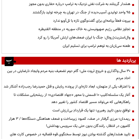
هشدار گرینلند به شرکت نفتی نزدیک به ترامپ درباره حفاری بدون مجوز
95 واحد تولیدی آسیب‌دیده از جنگ در تهران به چرخه تولید بازگشتند
بیروت فعلاً برنامه‌ای برای گفت‌وگوی تازه با تل‌آویو ندارد
تجاوز نظامی رژیم صهیونیستی به خاک سوریه در منطقه القنیطره
وال‌استریت‌ژرونال: جنگ با ایران ضعف‌های ارتش آمریکا را رو کرد
طعنه سی‌ان‌ان به توهم ترامپ برای تسلیم ایران
پربازدید ها
۳۰ سال واگذاری و خروج ثروت ملی؛ گام دوم تضعیف بنیه مردم وایجاد نارضایتی در بین
احاد مردم
با اعتراف یکی از متهمان، ابعاد تازه‌ای از پرونده ربایش و قتل حمیدرضا رجب‌زاده آشکار شد
آغاز یک سلسله‌کلیپ ۱۰ قسمتی با محور «جهاد اقتصادی»؛ از ریشه‌یابی مشکلات تا
راهکارهایی که می‌تواند مسیر اقتصاد کشور را تغییر دهد
توافقِ بدونِ تاییدِ رهبری؛ تنها یک قراردادِ بی‌ارزش است
ریمـدان؛ مرزی گرفتار در صف، کمبود زیرساخت و ضعف هماهنگی دستگاه‌ها / ۳ هزار
کامیون در انتظار، رانندگان بدون حتی یک سرویس بهداشتی!
تایید هشدارهای گذشته بولتن نیوز توسط سخنگوی قوه قضائیه در خصوص کارت های