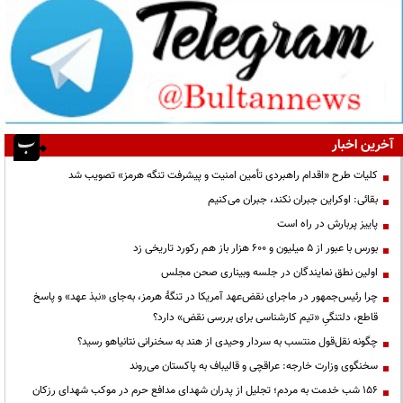
آخرین اخبار
کلیات طرح «اقدام راهبردی تأمین امنیت و پیشرفت تنگه هرمز» تصویب شد
بقائی: اوکراین جبران نکند، جبران می‌کنیم
پاییز پربارش در راه است
بورس با عبور از ۵ میلیون و ۶۰۰ هزار باز هم رکورد تاریخی زد
اولین نطق نمایندگان در جلسه وبیناری صحن مجلس
چرا رئیس‌جمهور در ماجرای نقض‌عهد آمریکا در تنگهٔ هرمز، به‌جای «نبذ عهد» و پاسخ
قاطع، دلتنگیِ «تیم کارشناسی برای بررسی نقض» دارد؟
چگونه نقل‌قول منتسب به سردار وحیدی از هند به سخنرانی نتانیاهو رسید؟
سخنگوی وزارت خارجه: عراقچی و قالیباف به پاکستان می‌روند
۱۵۶ شب خدمت به مردم؛ تجلیل از پدران شهدای مدافع حرم در موکب شهدای رزکان