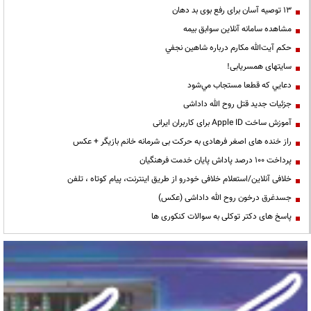
13 توصیه آسان برای رفع بوی بد دهان
مشاهده سامانه آنلاين سوابق بیمه
حكم آيت‌الله مكارم درباره شاهين نجفي
سایتهای همسریابی!
دعايي كه قطعا مستجاب مي‌شود
جزئیات جدید قتل روح الله داداشی
آموزش ساخت Apple ID برای کاربران ایرانی
راز خنده های اصغر فرهادی به حرکت بی شرمانه خانم بازیگر + عکس
پرداخت ۱۰۰ درصد پاداش پایان خدمت فرهنگیان
خلافی آنلاین/استعلام خلافی خودرو از طریق اینترنت، پیام کوتاه ، تلفن
جسدغرق درخون روح الله داداشی (عکس)
پاسخ های دکتر توکلی به سوالات کنکوری ها