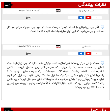
نظرات بینندگان
انتشار یافته:
۲
علیرضا رضوان
|
|
۰۰:۲۲ - ۱۴۰۵/۰۲/۳۱
در انتظار بررسی:
پاسخ
0
0
غیر قابل انتشار:
اگر این بی‌شرفان را اعدام کردید درست است در غیر این صورت مردم سر کار
هستند و این می‌شود که این نوع مبارزه با فساد نتیجه نداده است
ناشناس
|
|
۰۸:۲۹ - ۱۴۰۵/۰۲/۳۱
پاسخ
0
0
هرکه را زر درترازوست؛ زوردربازوست…. وفرقی هم نداردکه این زرازغارت بیت
المال به دست امده باشدیاازغیران! که بعیدمیدانم پول حاصل اززحمت کشی
انقدراصالت داشته باشدکه بتواندکلاه سرمملکت بگذاردوصاحبش دزدی کند!
واماچرانقش کنترلهای داخلی درگمرک مغفول مانده؟! وقتی کارمندباحقوق کم انهم
قراردادی بکارمیگیریم ونظارتش نمیکنیم حتمامدیربالادستش هم مثل اوچشم برخطامی
بنددتاکاسه جایی رودکه قدح بازاید!انهاکه گانگسترشدندوخوردندوبردندامروزتعیین
کننده اند!!! بیچاره رعیت!
نظر شما