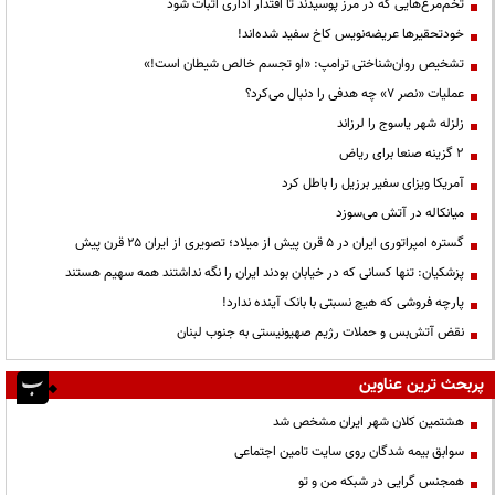
تخم‌مرغ‌هایی که در مرز پوسیدند تا اقتدار اداری اثبات شود
خودتحقیرها عریضه‌نویس کاخ سفید شده‌اند!
تشخیص روان‌شناختی ترامپ: «او تجسم خالص شیطان است!»
عملیات «نصر ۷» چه هدفی را دنبال می‌کرد؟
زلزله شهر یاسوج را لرزاند
۲ گزینه صنعا برای ریاض
آمریکا ویزای سفیر برزیل را باطل کرد
میانکاله در آتش می‌سوزد
گستره امپراتوری ایران در ۵ قرن پیش از میلاد؛ تصویری از ایران ۲۵ قرن پیش
پزشکیان: تنها کسانی که در خیابان بودند ایران را نگه نداشتند همه سهیم هستند
پارچه فروشی که هیچ نسبتی با بانک آینده ندارد!
نقض آتش‌بس و حملات رژیم صهیونیستی به جنوب لبنان
پربحث ترین عناوین
هشتمین کلان شهر ایران مشخص شد
سوابق بیمه شدگان روی سایت تامین اجتماعی
همجنس گرایی در شبکه من و تو