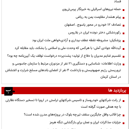
فساد
حمله نیروهای اسرائیلی به خبرنگار پرس‌تی‌وی
پیام هشدار مقاومت یمن به ریاض
تصادف ۱۲ خودرو در محور یاسوج ـ اصفهان
رکوردشکنی دختر دونده ایران در بلاروس
پزشکیان: مشروطه نقطه عطف بیداری و آزادی‌خواهی ملت ایران بود
آیت‌الله جوادی آملی: با هرکس که وحدت ملی و اسلامی را بشکند، باید مقابله کرد
تقسیم غنایم مدیران یا دفاع از تولید؛ پشت‌پرده درخواست توقف یک آیین‌نامه چه بود؟
وزارت اطلاعات: شناسایی و دستگیری ۲۱ نفر از مزدوران مرتبط با سازمان جاسوسی و
تروریستی رژیم صهیونیستی و بازداشت ۴ نفر از اعضای باندهای مسلح شرارت و اغتشاش
در استان کرمان
پربازدید ها
از رانت‌ شرکتهای خودروساز و تاسیس شرکتهای تراستی در اروپا تا تسخیر دستگاه نظارتی
با چه هدفی صورت گرفته است
چرا قالب وافل جایگزین سقف تیرچه بلوک در پروژه‌های مدرن شده است؟
جزئیات مذاکرات ایران و عمان برای بازگشایی تنگه هرمز