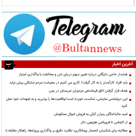
آخرین اخبار
هشدار حاجی دلیگانی درباره تغییر سهم دریای خزر و مخالفت با واگذاری امتیاز
باید افراد کارآمدتر را به کار گرفت/ کاری می کنیم در معیشت مردم مشکلی پیش نیاید
هدف قرار گرفتن اتاق‌ فرماندهی مزدوران عربستان در یمن
این دیپلماسی نمایشی، شکست خورده است/واقعیت‌ها را بپذیرید و به تعهدات خود عمل
کنید
امید مالباختگان رمزارز آبکی به فروش اموال محکومان
از التماس تا فروپاشی هژمونی دلار
مطالبه برای شکستن انحصار پیمانکاری؛ نظارت دقیق بر واگذاری پروژه‌ها، راهکار مقابله با