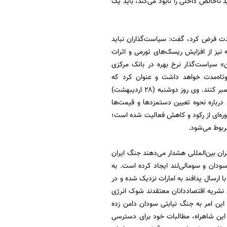
 ناخالص داخلی را نابود می‌کند، باید یک
مدت فرض کرد، گفت: سیاست‌گذاران نباید
نیز از افزایش ریسک‌های تورمی و اثرات
ن» سیاست‌گذار نرخ بهره در بانک مرکزی
وتاه‌مدت خواهد داشت و عنوان کرد که
سیاست‌گذاران نمی‌توانند برای تعیین موضع خود درباره نرخ‌های بهره تا مشاهده کامل همه شواهد صبر کنند. وی روز دوشنبه (۲۸ اردیبهشت)
درباره نحوه تعیین دستمزدها و قیمت‌ها
د دوره‌ای از رکود و کاهش فعالیت شده است؛
ربوط می‌شود.
ران بین‌المللی هشدار می‌دهند جنگ ایران
 رقابت شدیدی را میان بلوک‌های رقیب برای تصاحب نوار ساحلی ۵۰۰ مایلی سودان و سومالی‌لند ایجاد کرده است. به
 ارسال پدافند به امارات نزدیک شده و در
 نشریه اقتصاددانان معتقدند شوک انرژی
ین امر به جنگ نیابتی سودان دامن زده
 این شاهراه، مطالبات خود برای دسترسی