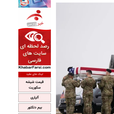
لینک های مفید
قیمت شیشه
سکوریت
آلپاری
بیم دتکتور