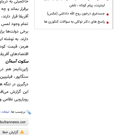
حاکمیتی به دریای
اینترنت، پیام کوتاه ، تلفن
برقرار بماند و چه
جسدغرق درخون روح الله داداشی (عکس)
آفریقا قرار دارند
پاسخ های دکتر توکلی به سوالات کنکوری ها
تمام وجود لمس می
برخی دولت‌ها برا
دارند. به نوشته 
هرمز، قیمت کود ش
اقتصادهای آفریقا
سکوت آ‌سه‌آن
ژاپن‌تایمز هم د
سنگاپور، فیلیپین،
درگیری در تنگه ه
این گزارش می‌اف
رویارویی نظامی و
برچسب ها:
تبعات 
گزارش خطا