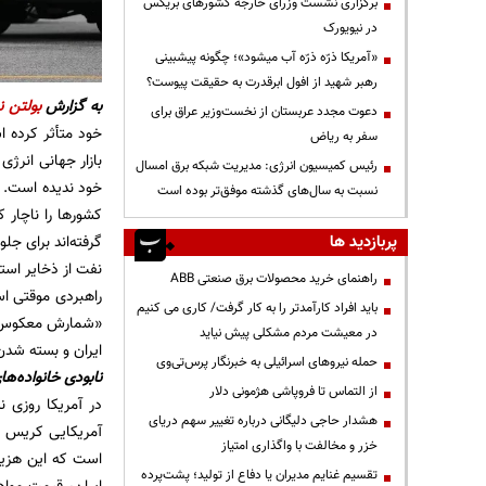
برگزاری نشست وزرای خارجه کشورهای بریکس
در نیویورک
«آمریکا ذرّه ذرّه آب میشود»؛ چگونه پیشبینی
رهبر شهید از افول ابرقدرت به حقیقت پیوست؟
به گزارش
بولتن ن
دعوت مجدد عربستان از نخست‌وزیر عراق برای
خود متأثر کرده ا
سفر به ریاض
بازار جهانی انرژ
رئیس کمیسیون انرژی: مدیریت شبکه برق امسال
خود ندیده است. ب
نسبت به سال‌های گذشته موفق‌تر بوده است
کشورها را ناچار 
پربازدید ها
راهنمای خرید محصولات برق صنعتی ABB
راهبردی موقتی ا
باید افراد کارآمدتر را به کار گرفت/ کاری می کنیم
«شمارش معکوس ان
در معیشت مردم مشکلی پیش نیاید
ایران و بسته شدن
حمله نیروهای اسرائیلی به خبرنگار پرس‌تی‌وی
نابودی خانواده‌ه
از التماس تا فروپاشی هژمونی دلار
در آمریکا روزی ن
هشدار حاجی دلیگانی درباره تغییر سهم دریای
آمریکایی کریس مو
خزر و مخالفت با واگذاری امتیاز
است که این هزین
تقسیم غنایم مدیران یا دفاع از تولید؛ پشت‌پرده