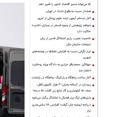
که می‌تواند مسیر اقتصاد کشور را تغییر دهد
هشدار نسبت به وقوع تندباد در تهران
آغاز ثبت‌نام آزمون ارشد علوم پزشکی از امروز
شواهد پژوهشی از وجود فسفر در بمباران «لامرد»
حکایت دارد
خاصیت عجیب رژیم اشغالگر قدس از زبان
دیپلمات سازمان ملل
ابراز نگرانی نسبت به افزایش غلط‌ها در نوشته‌های
شهری
جهانگیر: محمدباقر خرازی به دادگاه ویژه روحانیت
احضار شد
آغاز ساخت پناهگاه و پارکینگ -پناهگاه در پایتخت
ریمـدان در آستانه بحران؛ ۳ هزار کامیون قفل،
صف ۵۰ کیلومتری و گاز مایع زیر آفتاب ۵۰ درجه!
بازی‌های لیگ برتر فوتبال با تماشاگر برگزار می‌شود
دریاچه ارومیه جان گرفت؛ افزایش ۷۸ سانتی‌متری
تراز