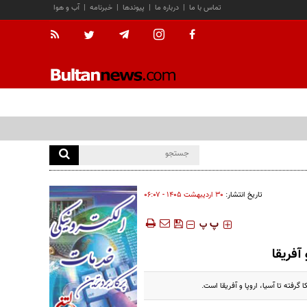
تماس با ما
|
درباره ما
|
پیوندها
|
خبرنامه
|
آب و هوا
تاریخ انتشار:
۳۰ ارديبهشت ۱۴۰۵ - ۰۶:۰۷
‍‍‍ پ
پ
آفریقا
رفته تا آسیا، اروپا و آفریقا است.