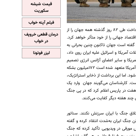
قیمت شیشه
سکوریت
فیلم آپنه خواب
جنگی که ترامپ 28 فوریه (9 اسفندماه) علیه ایران به راه انداخت طی 82 روز گذشته همه جهان را از
درمان قطعی خروپف
تصاد جهانی را از خود متأثر خواهد کرد.
در خواب
ژی گفته است جهان تاکنون چنین بحرانی به
آمریکا و اسرائیل علیه ایران روی داد،
لیزر فوتونا
آمریکا و سایر اعضای آژانس انرژی تصمیم
گرفته‌اند برای جلوگیری از بحران شدید در بازار جهانی نفت، از ذخایر خود برداشت کنند. در این میان آمریکا متعهد شده است ۱۷۲میلیون بشکه
شت در تاریخ ۵۰ساله این ذخایر محسوب می‌شود. اما این برداشت از ذخایر استراتژیک،
است. کارشناسان می‌گویند جهان وارد یک
فت در پاریس اعلام کرد که در پی جنگ
 چند هفته دیگر کفایت می‌کنند.
تلاق جنگ با ایران سرزنش نکنند. سناتور
تن جنگ ایران به‌شدت انتقاد کرده و گفته
 مورفی در ویدیویی تأکید کرده که جنگ