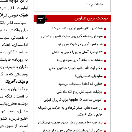
با آن مواجه هستی
نخواهیم داد
اولویت تلقی شود
شوک تورمی در ان
پربحث ترین عناوین
سیاست‌گذار بانک 
هشتمین کلان شهر ایران مشخص شد
برای واکنش به نر
سوابق بیمه شدگان روی سایت تامین اجتماعی
نااطمینانی سیاسی
انگلستان، اعلام
همجنس گرایی در شبکه من و تو
13 توصیه آسان برای رفع بوی بد دهان
به روزنامه فاین
مشاهده سامانه آنلاين سوابق بیمه
نگران باشیم». روز
حكم آيت‌الله مكارم درباره شاهين نجفي
وضعیتی که به گفته
سایتهای همسریابی!
و اینک، آفریقا
دعايي كه قطعا مستجاب مي‌شود
جنگ ایران و بسته‌
جزئیات جدید قتل روح الله داداشی
آموزش ساخت Apple ID برای کاربران ایرانی
نوشته «فارن‌پالیس
راز خنده های اصغر فرهادی به حرکت بی شرمانه
مقابل، مصر، عرب
خانم بازیگر + عکس
خلیج‌فارس، کشور
پرداخت ۱۰۰ درصد پاداش پایان خدمت فرهنگیان
است. از سوی دیگ
خلافی آنلاین/استعلام خلافی خودرو از طریق