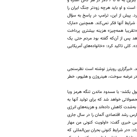
ایران، قیمت مواد غذایی را به بالاترین حد خود در ۴ سال اخیر رسانده است. وی به افزایش قیمت بنزین به ۵ تا ۶ دلار در هر گالن اشاره و
ست و او باید هرچه زودتر جنگ ایران را
رد. پیش از این، ترامپ در پاسخ به سؤال
ه شرایط آنها فکر نمی‌کند. همچنین «مارک
«تقریبا همه‌چیز» هزینه بیشتری پرداخت
اهد پس از آن‌که گفته بود مردم حتی یک
. کلی تاکید کرد: «خانواده‌های آمریکایی
ند. خبرگزاری رویترز نوشته است نظرسنجی
ل در عرضه سوخت، هیدروژن و هلیوم، خطر
ول بکشد- با مسدود ماندن تنگه هرمز ویا
صولاتی خواهد شد که برای تولید آنها به
 به‌شدت کاهش داده‌اند و هزینه‌های انرژی
فارس رشد اقتصادی آلمان را در سال جاری
رانس خبری گفت: «اولویت کنونی من مهار
اد: «در شرایط کنونی بحران بین‌المللی که