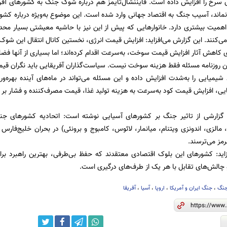
 سرخ را افزایش داده است. فایننشال‌تایمز هم درباره شوک جنگ به کشورهای آف
 نماند، آسیب جنگ به اقتصاد جهانی وارد شده است. این موضوع به‌ویژه درباره کشوره
، اهمیت بیشتری دارد. خانوارهایی که پیش از این نیز با حاشیه معیشتی بسیار محدو
‌کنند. این گزارش می‌افزاید: افزایش قیمت انرژی، نخستین کانال انتقال این شو
ی کاهش آثار افزایش قیمت سوخت، به‌سرعت اقدام کرده‌اند؛ اما بسیاری از آنها فضا
این روزنامه مسئله فقط هزینه سوخت نیست. سیاست‌گذاران آفریقایی باید نگران قیم
یمیایی را به‌شدت افزایش داده و این مسئله می‌تواند در ماه‌های آینده بهره‌و
یی، افزایش قیمت کود به‌سرعت به هزینه تولید غذا، قیمت مصرف‌کننده و فشار بر خ
ر گزارشی از تاثیر جنگ بر کشورهای آسیایی نوشته است: اتحادیه کشورهای جنو
 مالزی، اندونزی ویتنام، میانمار، لائوس، کامبوج و برونئی) در بحران خلیج‌فارس 
رمز می‌ترسند.
زاید: کشورهای این بلوک اقتصادی معتقدند که حفظ بی‌طرفی، بهترین راهبرد بر
 چالش‌های تقابل با هر یک از طرف‌های درگیری است.
جنگ
،
جنگ ایران و آمریکا
،
اروپا
،
آسیا
،
آفریقا