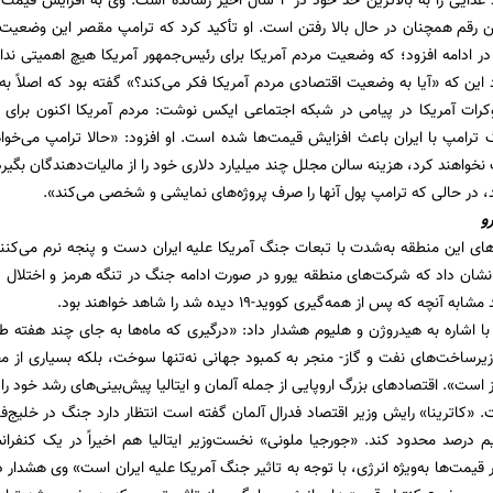
 رقم همچنان در حال بالا رفتن است. او تأکید کرد که ترامپ مقصر این وضعیت ا
در ادامه افزود؛ که وضعیت مردم آمریکا برای رئیس‌جمهور آمریکا هیچ اهمیتی ندا
د این که «آیا به وضعیت اقتصادی مردم آمریکا فکر می‌کند؟» گفته بود که اصلاً ب
کرات آمریکا در پیامی در شبکه اجتماعی ایکس نوشت: مردم آمریکا اکنون برای 
گ ترامپ با ایران باعث افزایش قیمت‌ها شده است. او افزود: «حالا ترامپ می‌خو
واهند کرد، هزینه سالن مجلل چند میلیارد دلاری خود را از مالیات‌دهندگان بگیرد»
در حالی که ترامپ پول آنها را صرف پروژه‌های نمایشی و شخصی می‌کند».
و
رهای این منطقه به‌شدت با تبعات جنگ آمریکا علیه ایران دست و پنجه نرم می‌کن
 نشان داد که شرکت‌های منطقه یورو در صورت ادامه جنگ در تنگه هرمز و اختلا
چه که پس از همه‌گیری کووید-۱۹ دیده شد را شاهد خواهند بود.
 با اشاره به هیدروژن و هلیوم هشدار داد: «درگیری که ماه‌ها به جای چند هفته ط
یرساخت‌های نفت و گاز- منجر به کمبود جهانی نه‌تنها سوخت، بلکه بسیاری از مح
است». اقتصادهای بزرگ اروپایی از جمله آلمان و ایتالیا پیش‌بینی‌های رشد خود را
. «کاترینا» رایش وزیر اقتصاد فدرال آلمان گفته است انتظار دارد جنگ در خلیج‌
یم درصد محدود کند. «جورجیا ملونی» نخست‌وزیر ایتالیا هم اخیراً در یک کنف
قیمت‌ها به‌ویژه انرژی، با توجه به تاثیر جنگ آمریکا علیه ایران است» وی هشدار د