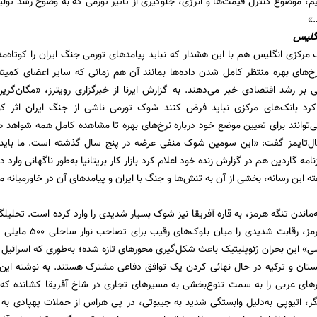
م، موضوع کنترل قیمت‌ها و انرژی، جلوگیری از تاثیر تورمی که به وضوح رشد تولید
.»
گلیس
مرکزی انگلیس هم با این هشدار که نباید پیامدهای تورمی جنگ ایران را کوتاه‌
خ‌های بهره منتظر کامل شدن داده‌ها بمانند آن هم زمانی که سایر اعضای کمیته 
 بر رشد اقتصادی خبر می‌دهند. به گزارش ایرنا از خبرگزاری رویترز، «مگان‌گری
 کرد بانک‌های مرکزی نباید فرض کنند شوک تورمی ناشی از جنگ ایران اثر ک
نشال‌تایمز گفت: «این سومین شوک منفی عرضه در پنج سال گذشته است. ما باید 
نامه گاردین هم در گزارش زنده خود اعلام کرد بازار کار بریتانیا به‌طور ناگهانی وار
 این رسانه، بخشی از آن به تنش‌ها و جنگ با ایران و پیامدهای آن در خاورمیانه م
ماندن تنگه هرمز، به قاره آفریقا نیز شوک بسیار شدیدی را وارد کرده است. تحلیلگ
با انسداد تنگه هرمز،
ی» این بحران ژئوپلیتیک باعث شکل‌گیری محورهای تازه شده؛ به‌طوری که اسرائیل با
ستان و ترکیه در حال نهائی کردن یک توافق دفاعی مشترک هستند. به نوشته این
های عربی را به سمت تنوع‌بخشی به مسیرهای تجاری در شاخ آفریقا کشانده که ا
ر، اتیوپی به‌دلیل وابستگی شدید به جیبوتی، در پی هراس از حملات پهپادی به