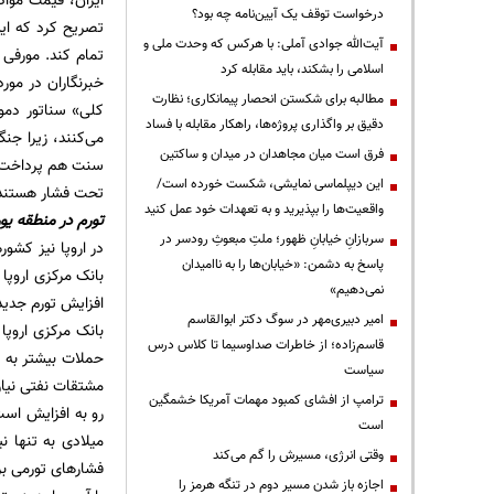
درخواست توقف یک آیین‌نامه چه بود؟
تصریح کرد که این
آیت‌الله جوادی آملی: با هرکس که وحدت ملی و
تمام کند. مورفی 
اسلامی را بشکند، باید مقابله کرد
خبرنگاران در مور
مطالبه برای شکستن انحصار پیمانکاری؛ نظارت
کلی» سناتور دمو
دقیق بر واگذاری پروژه‌ها، راهکار مقابله با فساد
می‌کنند، زیرا جن
فرق است میان مجاهدان در میدان و ساکتین
سنت هم پرداخت نخ
این دیپلماسی نمایشی، شکست خورده است/
تحت فشار هستند، 
واقعیت‌ها را بپذیرید و به تعهدات خود عمل کنید
تورم در منطقه یور
سربازانِ خیابانِ ظهور؛ ملتِ مبعوثِ رودسر در
در اروپا نیز کشو
پاسخ به دشمن: «خیابان‌ها را به ناامیدان
بانک مرکزی اروپا
نمی‌دهیم»
افزایش تورم جدید مشابه آن
امیر دبیری‌مهر در سوگ دکتر ابوالقاسم
بانک مرکزی اروپا
قاسم‌زاده؛ از خاطرات صداوسیما تا کلاس درس
حملات بیشتر به ز
سیاست
مشتقات نفتی نیاز 
ترامپ از افشای کمبود مهمات آمریکا خشمگین
رو به افزایش است
است
میلادی به تنها ن
وقتی انرژی، مسیرش را گم می‌کند
فشارهای تورمی بر 
اجازه باز شدن مسیر دوم در تنگه هرمز را