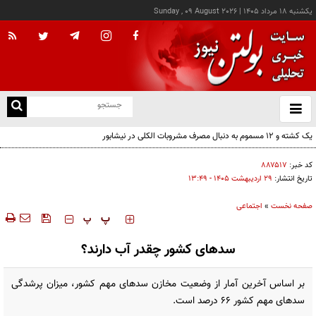
يکشنبه ۱۸ مرداد ۱۴۰۵
|
Sunday , 09 August 2026
از
و
ته
ن
نو
کد خبر:
۸۸۷۵۱۷
تاریخ انتشار:
۲۹ ارديبهشت ۱۴۰۵ - ۱۳:۴۹
صفحه نخست
»
اجتماعی
‍‍‍ پ
پ
سدهای کشور چقدر آب دارند؟
بر اساس آخرین آمار از وضعیت مخازن سدهای مهم کشور، میزان پرشدگی
سدهای مهم کشور ۶۶ درصد است.