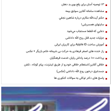
13 توصیه آسان برای رفع بوی بد دهان
مشاهده سامانه آنلاين سوابق بیمه
حكم آيت‌الله مكارم درباره شاهين نجفي
سایتهای همسریابی!
دعايي كه قطعا مستجاب مي‌شود
جزئیات جدید قتل روح الله داداشی
آموزش ساخت Apple ID برای کاربران ایرانی
راز خنده های اصغر فرهادی به حرکت بی شرمانه خانم بازیگر + عکس
پرداخت ۱۰۰ درصد پاداش پایان خدمت فرهنگیان
خلافی آنلاین/استعلام خلافی خودرو از طریق اینترنت، پیام کوتاه ، تلفن
جسدغرق درخون روح الله داداشی (عکس)
پاسخ های دکتر توکلی به سوالات کنکوری ها