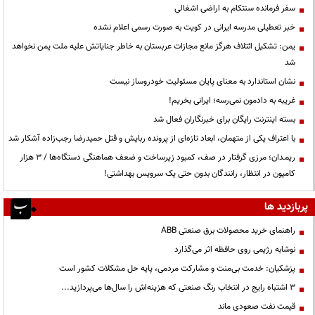
سفر فرمانده سنتکام به اراضی اشغالی
خبر تعطیلی مدرسه ایرانی در کویت به صورت رسمی اعلام نشده
یمن: تشکیل ائتلاف هرگز مانع مجازات عربستان به خاطر جنایاتش علیه ملت یمن نخواهد
شد
نشان استاندارد به معنای پایان مسئولیت خودروساز نیست
غریبه به دادمون نمی‌رسه؛ ایرانی بخریم!
بسته اینترنت رایگان برای خبرنگاران فعال شد
با اعتراف یکی از متهمان، ابعاد تازه‌ای از پرونده ربایش و قتل حمیدرضا رجب‌زاده آشکار شد
ریمـدان؛ مرزی گرفتار در صف، کمبود زیرساخت و ضعف هماهنگی دستگاه‌ها / ۳ هزار
کامیون در انتظار، رانندگان بدون حتی یک سرویس بهداشتی!
پربازدید ها
راهنمای خرید محصولات برق صنعتی ABB
نوشابه رژیمی روی حافظه اثر می‌گذارد
پزشکیان: خدمت بی‌منت و مشارکت مردمی، پایه حل مشکلات کشور است
3 اشتباه رایج در انتخاب رنگ صنعتی که هزینه‌اش را سال‌ها می‌پردازید...
قیمت نفت صعودی ماند