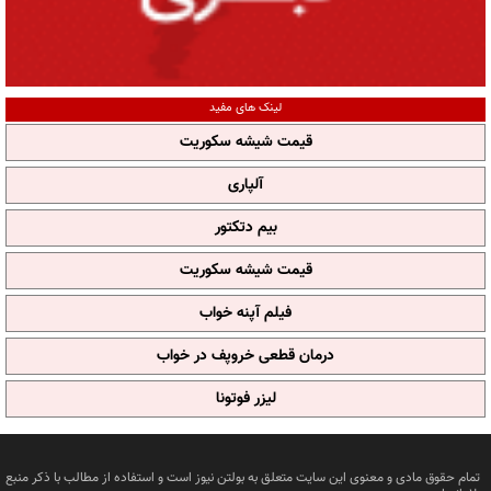
لینک های مفید
قیمت شیشه سکوریت
آلپاری
بیم دتکتور
قیمت شیشه سکوریت
فیلم آپنه خواب
درمان قطعی خروپف در خواب
لیزر فوتونا
تمام حقوق مادی و معنوی این سایت متعلق به بولتن نیوز است و استفاده از مطالب با ذکر منبع