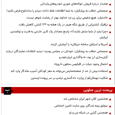
هشدار درباره فروش حواله‌های صوری خودروهای وارداتی
صمصامی خطاب به پزشکیان: به شما اطلاعات غلط دادند؛ مردم را ساده‌لوح فرض نکنید!
خادمیان: هیچ شفیعی برای زن نزد خداوند بهتر از رضایت شوهر نیست
ترافیک کشتیرانی از طریق تنگه هرمز در یک هفته به ۳۳ کشتی کاهش یافت
«چرا نباید از شما متنفر باشند؟»؛ پاسخ معنادار یک کاربر خارجی به قدرت و توانمندی
ایرانیان
آمریکا و اسرائیل سامانه «پیکان» را آزمایش کردند
صمصامی خطاب به پزشکیان: خودتان در مجلس بودید؛ دیدید انتقادات نمایندگان درباره
گران‌سازی ارز بود، نه واگذاری ایران‌خودرو
احتمال وجود حیات در اقیانوس مدفون «اروپا»
استفاده بیش از حد از صفحه‌نمایش می‌تواند به مغز کودکان آسیب ماندگار وارد کند
شکایت نیومکزیکو از وزارت دادگستری ترامپ بر سر پرونده اپستین
پربحث ترین عناوین
هشتمین کلان شهر ایران مشخص شد
سوابق بیمه شدگان روی سایت تامین اجتماعی
همجنس گرایی در شبکه من و تو