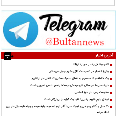
آخرین اخبار
انفجارها کی‌یف را دوباره لرزاند
وقوع انفجار در تاسیسات گازی شهر جبیل عربستان
یک کشته و ۱۲ مسموم به دنبال مصرف مشروبات الکلی در نیشابور
دیپلماسی با عربستان نتیجه‌بخش نیست؛ پاسخ نظامی ضروری است
مقاومت یمن؛ دو خیز اساسی
توافقِ بدونِ تاییدِ رهبری؛ تنها یک قراردادِ بی‌ارزش است
۳۰ سال واگذاری و خروج ثروت ملی؛ گام دوم تضعیف بنیه مردم وایجاد نارضایتی در بین
احاد مردم