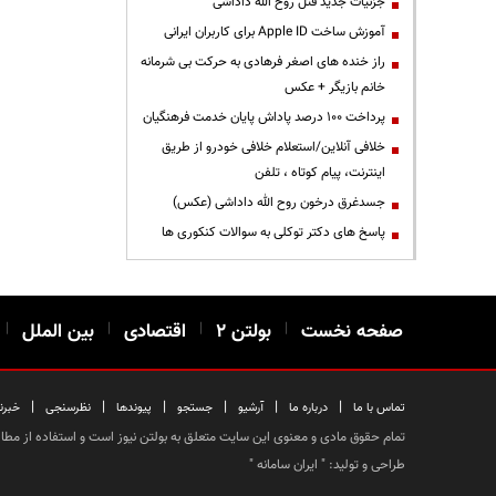
جزئیات جدید قتل روح الله داداشی
آموزش ساخت Apple ID برای کاربران ایرانی
راز خنده های اصغر فرهادی به حرکت بی شرمانه
خانم بازیگر + عکس
پرداخت ۱۰۰ درصد پاداش پایان خدمت فرهنگیان
خلافی آنلاین/استعلام خلافی خودرو از طریق
اینترنت، پیام کوتاه ، تلفن
جسدغرق درخون روح الله داداشی (عکس)
پاسخ های دکتر توکلی به سوالات کنکوری ها
صفحه نخست
|
بولتن ۲
|
اقتصادی
|
بین الملل
|
|
|
|
|
|
|
تماس با ما
درباره ما
آرشیو
جستجو
پیوندها
نظرسنجی
خبرن
تمام حقوق مادی و معنوی این سایت متعلق به بولتن نیوز است و استفاده از مطالب
طراحی و تولید: "
ایران سامانه
"