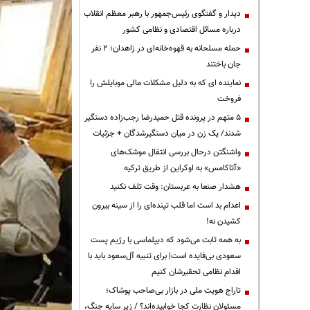
دیدار و گفتگوی رئیس‌جمهور با رهبر معظم انقلاب
درباره مسائل اقتصادی و نظامی کشور
حمله مسلحانه به قهوه‌خانه‌ای در زاهدان؛ ۲ نفر
جان باختند
نماینده ای که به دلیل مشکلات مالی موبایلش را
فروخت
۵ متهم در پرونده قتل حمیدرضا رجب‌زاده دستگیر
شدند/ یک زن در میان دستگیرشدگان + جزئیات
واشنگتن درحال بررسی انتقال موشک‌های
«آتاکامس» به اوکراین از طریق ترکیه
هشدار صنعا به عربستان: وقت تلف نکنید
اعدام بد است اما قلب تپنده‌ای را از سینه بیرون
کشیدن نه!
به همه ثابت می‌شود که دیپلماسی با رژیم پست
سعودی بی‌فایده است| برای تنبیه آل‌سعود باید با
اقدام نظامی تحقیرشان کنیم
تاراج هویت ملی در بازار بی‌صاحب پوشاک؛
مسئولان نظارت کجا خوابیده‌اند؟ / زیر سایه جنگ،