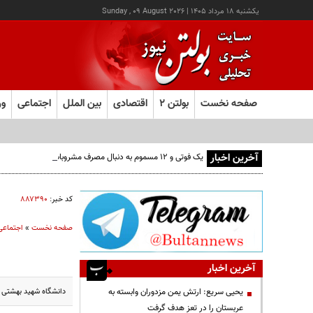
يکشنبه ۱۸ مرداد ۱۴۰۵
|
Sunday , 09 August 2026
صفحه نخست
بولتن ۲
اقتصادی
بین الملل
اجتماعی
ور
آخرین اخبار
یک فوتی و ۱۲ مسموم به دنبال مصرف مشروبات الکلی در نیشابور
کد خبر:
۸۸۷۳۹۰
صفحه نخست
»
اجتماعی
آخرین اخبار
دانشگاه شهید بهشتی در اطلاعیه‌
یحیی سریع: ارتش یمن مزدوران وابسته به
عربستان را در تعز هدف گرفت