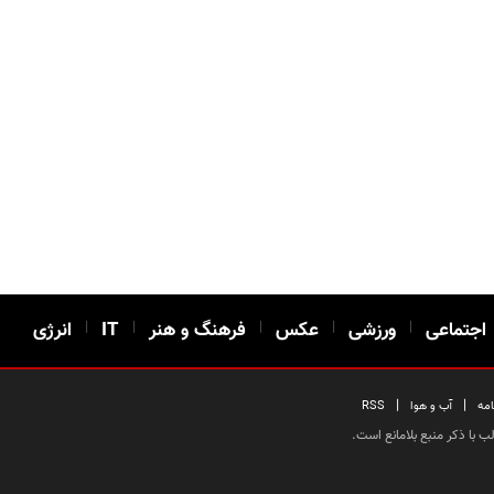
اجتماعی
|
ورزشی
|
عکس
|
فرهنگ و هنر
|
IT
|
انرژی
|
|
امه
آب و هوا
RSS
 با ذکر منبع بلامانع است.