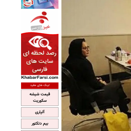
لینک های مفید
قیمت شیشه
سکوریت
آلپاری
بیم دتکتور