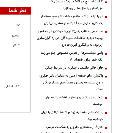
3 اشتباه رایج در انتخاب رنگ صنعتی که
هزینه‌اش را سال‌ها می‌پردازید...
نظر شما
«چرا نباید از شما متنفر باشند؟»؛ پاسخ معنادار
یک کاربر خارجی به قدرت و توانمندی ایرانیان
نام
صمصامی خطاب به پزشکیان: خودتان در مجلس
ایمیل
بودید؛ دیدید انتقادات نمایندگان درباره گران‌سازی
ارز بود، نه واگذاری ایران‌خودرو
* نظر
وقتی دیتاسنترها از هوش مصنوعی جلو می‌زنند؛
زنگ خطر برای اقتصاد AI
جای خالی «اقتصاد جنگی» در شرایط جنگی
واکنش امام جمعه اردبیل به سخنان باقر خرازی:
دروغ بستن به رهبری قطعاً جرم بسیار بزرگی
* کد امنیتی
است
از خبرسازی تا جریان‌سازی نقشه راه مدیران
هوشمند
بسنت مدعی شد: به زودی شاهد توافق با ایران
خواهیم بود
اعتراف رسانه‌های خارجی به شکست ترامپ؛