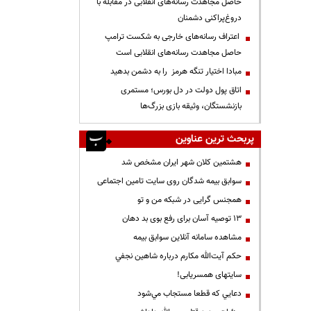
حاصل مجاهدت رسانه‌های انقلابی در مقابله با
دروغ‌پراکنی دشمنان
اعتراف رسانه‌های خارجی به شکست ترامپ
حاصل مجاهدت رسانه‌های انقلابی است
مبادا اختیار تنگه هرمز را به دشمن بدهید
اتاق پول دولت در دل بورس؛ مستمری
بازنشستگان، وثیقه بازی بزرگ‌ها
پربحث ترین عناوین
هشتمین کلان شهر ایران مشخص شد
سوابق بیمه شدگان روی سایت تامین اجتماعی
همجنس گرایی در شبکه من و تو
13 توصیه آسان برای رفع بوی بد دهان
مشاهده سامانه آنلاين سوابق بیمه
حكم آيت‌الله مكارم درباره شاهين نجفي
سایتهای همسریابی!
دعايي كه قطعا مستجاب مي‌شود