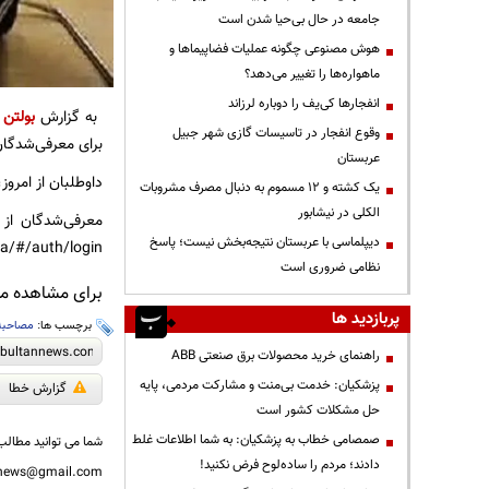
جامعه در حال بی‌حیا شدن است
هوش مصنوعی چگونه عملیات فضاپیماها و
ماهواره‌ها را تغییر می‌دهد؟
انفجارها کی‌یف را دوباره لرزاند
به گزارش
بولتن 
وقوع انفجار در تاسیسات گازی شهر جبیل
برای معرفی‌شدگان مرحل
عربستان
داوطلبان از امروز، ۲۷ اردیبهشت ماه فرصت دارند نسبت به ثبت‌نام الکترونیکی اقدام 
یک کشته و ۱۲ مسموم به دنبال مصرف مشروبات
الکلی در نیشابور
دیپلماسی با عربستان نتیجه‌بخش نیست؛ پاسخ
ser/fa/#/auth/login
نظامی ضروری است
برای مشاهده مطا
پربازدید ها
برچسب ها:
مصاحبه
راهنمای خرید محصولات برق صنعتی ABB
پزشکیان: خدمت بی‌منت و مشارکت مردمی، پایه
گزارش خطا
حل مشکلات کشور است
صمصامی خطاب به پزشکیان: به شما اطلاعات غلط
شما می توانید مطالب 
دادند؛ مردم را ساده‌لوح فرض نکنید!
nnews@gmail.com