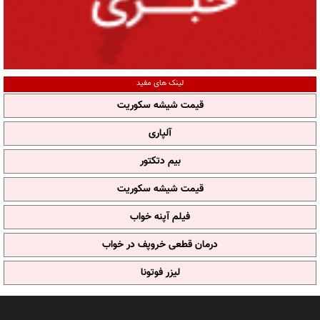
لینک های مفید
قیمت شیشه سکوریت
آلپاری
بیم دتکتور
قیمت شیشه سکوریت
فیلم آپنه خواب
درمان قطعی خروپف در خواب
لیزر فوتونا