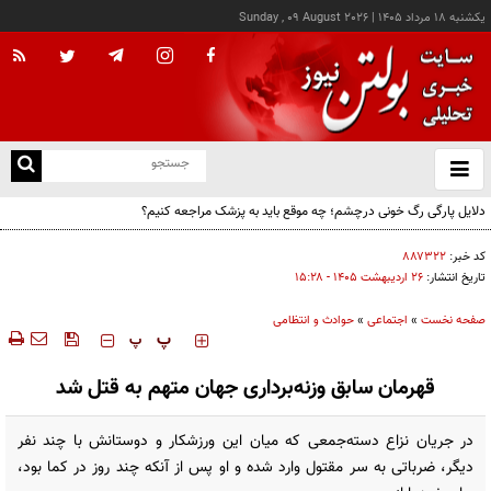
يکشنبه ۱۸ مرداد ۱۴۰۵
|
Sunday , 09 August 2026
از
و
ته
دلایل پارگی رگ خونی درچشم؛ چه موقع باید به پزشک مراجعه کنیم؟
ن
نو
کد خبر:
۸۸۷۳۲۲
تاریخ انتشار:
۲۶ ارديبهشت ۱۴۰۵ - ۱۵:۲۸
صفحه نخست
»
اجتماعی
»
حوادث و انتظامی
‍‍‍ پ
پ
قهرمان سابق وزنه‌برداری جهان متهم به قتل شد
در جریان نزاع دسته‌جمعی که میان این ورزشکار و دوستانش با چند نفر
دیگر، ضرباتی به سر مقتول وارد شده و او پس از آنکه چند روز در کما بود،