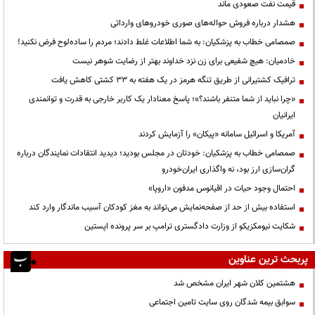
قیمت نفت صعودی ماند
هشدار درباره فروش حواله‌های صوری خودروهای وارداتی
صمصامی خطاب به پزشکیان: به شما اطلاعات غلط دادند؛ مردم را ساده‌لوح فرض نکنید!
خادمیان: هیچ شفیعی برای زن نزد خداوند بهتر از رضایت شوهر نیست
ترافیک کشتیرانی از طریق تنگه هرمز در یک هفته به ۳۳ کشتی کاهش یافت
«چرا نباید از شما متنفر باشند؟»؛ پاسخ معنادار یک کاربر خارجی به قدرت و توانمندی
ایرانیان
آمریکا و اسرائیل سامانه «پیکان» را آزمایش کردند
صمصامی خطاب به پزشکیان: خودتان در مجلس بودید؛ دیدید انتقادات نمایندگان درباره
گران‌سازی ارز بود، نه واگذاری ایران‌خودرو
احتمال وجود حیات در اقیانوس مدفون «اروپا»
استفاده بیش از حد از صفحه‌نمایش می‌تواند به مغز کودکان آسیب ماندگار وارد کند
شکایت نیومکزیکو از وزارت دادگستری ترامپ بر سر پرونده اپستین
پربحث ترین عناوین
هشتمین کلان شهر ایران مشخص شد
سوابق بیمه شدگان روی سایت تامین اجتماعی