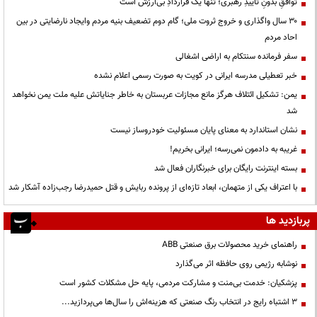
توافقِ بدونِ تاییدِ رهبری؛ تنها یک قراردادِ بی‌ارزش است
۳۰ سال واگذاری و خروج ثروت ملی؛ گام دوم تضعیف بنیه مردم وایجاد نارضایتی در بین
احاد مردم
سفر فرمانده سنتکام به اراضی اشغالی
خبر تعطیلی مدرسه ایرانی در کویت به صورت رسمی اعلام نشده
یمن: تشکیل ائتلاف هرگز مانع مجازات عربستان به خاطر جنایاتش علیه ملت یمن نخواهد
شد
نشان استاندارد به معنای پایان مسئولیت خودروساز نیست
غریبه به دادمون نمی‌رسه؛ ایرانی بخریم!
بسته اینترنت رایگان برای خبرنگاران فعال شد
با اعتراف یکی از متهمان، ابعاد تازه‌ای از پرونده ربایش و قتل حمیدرضا رجب‌زاده آشکار شد
پربازدید ها
راهنمای خرید محصولات برق صنعتی ABB
نوشابه رژیمی روی حافظه اثر می‌گذارد
پزشکیان: خدمت بی‌منت و مشارکت مردمی، پایه حل مشکلات کشور است
3 اشتباه رایج در انتخاب رنگ صنعتی که هزینه‌اش را سال‌ها می‌پردازید...