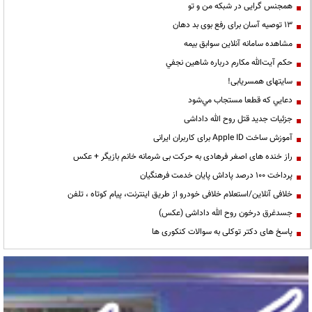
همجنس گرایی در شبکه من و تو
13 توصیه آسان برای رفع بوی بد دهان
مشاهده سامانه آنلاين سوابق بیمه
حكم آيت‌الله مكارم درباره شاهين نجفي
سایتهای همسریابی!
دعايي كه قطعا مستجاب مي‌شود
جزئیات جدید قتل روح الله داداشی
آموزش ساخت Apple ID برای کاربران ایرانی
راز خنده های اصغر فرهادی به حرکت بی شرمانه خانم بازیگر + عکس
پرداخت ۱۰۰ درصد پاداش پایان خدمت فرهنگیان
خلافی آنلاین/استعلام خلافی خودرو از طریق اینترنت، پیام کوتاه ، تلفن
جسدغرق درخون روح الله داداشی (عکس)
پاسخ های دکتر توکلی به سوالات کنکوری ها