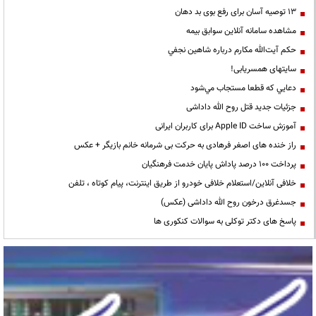
13 توصیه آسان برای رفع بوی بد دهان
مشاهده سامانه آنلاين سوابق بیمه
حكم آيت‌الله مكارم درباره شاهين نجفي
سایتهای همسریابی!
دعايي كه قطعا مستجاب مي‌شود
جزئیات جدید قتل روح الله داداشی
آموزش ساخت Apple ID برای کاربران ایرانی
راز خنده های اصغر فرهادی به حرکت بی شرمانه خانم بازیگر + عکس
پرداخت ۱۰۰ درصد پاداش پایان خدمت فرهنگیان
خلافی آنلاین/استعلام خلافی خودرو از طریق اینترنت، پیام کوتاه ، تلفن
جسدغرق درخون روح الله داداشی (عکس)
پاسخ های دکتر توکلی به سوالات کنکوری ها