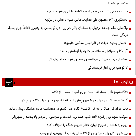
مشخص شدند
بسنت مدعی شد: به زودی شاهد توافق با ایران خواهیم بود
دستگیری ۱۰۴ مظنون طی عملیات‌هایی علیه داعش در ترکیه
واکنش امام جمعه اردبیل به سخنان باقر خرازی: دروغ بستن به رهبری قطعاً جرم بسیار
بزرگی است
احتمال وجود حیات در اقیانوس مدفون «اروپا»
آمریکا و اسرائیل سامانه «پیکان» را آزمایش کردند
هشدار درباره فروش حواله‌های صوری خودروهای وارداتی
۷ توصیه برای آغاز نویسندگی
پربازدید ها
تنگه هرمز قابل معامله نیست برای آمریکا معبر باز نکنید
گستره امپراتوری ایران در ۵ قرن پیش از میلاد؛ تصویری از ایران ۲۵ قرن پیش
باید افراد کارآمدتر را به کار گرفت/ کاری می کنیم در معیشت مردم مشکلی پیش نیاید
موکب شهدای رزکان؛ ۱۵۲ شب همدلی، خدمت و میزبانی از مردم ولایت‌مدار شهریار
رویترز: هشدار صریح ایران خطر شروع جنگ را متوقف کرد
پل شهرستان پل‌سفید پس از ۲۵ سال به مرحله بهره‌برداری رسید