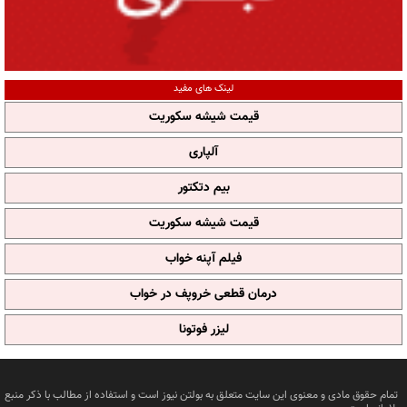
لینک های مفید
قیمت شیشه سکوریت
آلپاری
بیم دتکتور
قیمت شیشه سکوریت
فیلم آپنه خواب
درمان قطعی خروپف در خواب
لیزر فوتونا
تمام حقوق مادی و معنوی این سایت متعلق به بولتن نیوز است و استفاده از مطالب با ذکر منبع