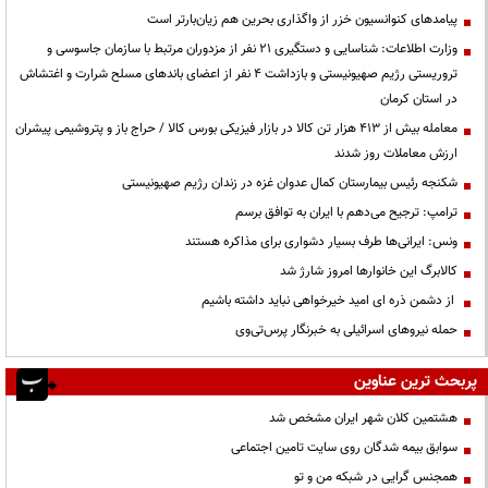
پیامدهای کنوانسیون خزر از واگذاری بحرین هم زیان‌بارتر است
وزارت اطلاعات: شناسایی و دستگیری ۲۱ نفر از مزدوران مرتبط با سازمان جاسوسی و
تروریستی رژیم صهیونیستی و بازداشت ۴ نفر از اعضای باندهای مسلح شرارت و اغتشاش
در استان کرمان
معامله بیش از ۴۱۳ هزار تن کالا در بازار فیزیکی بورس کالا / حراج باز و پتروشیمی پیشران
ارزش معاملات روز شدند
شکنجه رئیس بیمارستان کمال عدوان غزه در زندان رژیم صهیونیستی
ترامپ: ترجیح می‌دهم با ایران به توافق برسم
ونس: ایرانی‌ها طرف بسیار دشواری برای مذاکره هستند
کالابرگ این خانوارها امروز شارژ شد
از دشمن ذره ای امید خیرخواهی نباید داشته باشیم
حمله نیروهای اسرائیلی به خبرنگار پرس‌تی‌وی
پربحث ترین عناوین
هشتمین کلان شهر ایران مشخص شد
سوابق بیمه شدگان روی سایت تامین اجتماعی
همجنس گرایی در شبکه من و تو