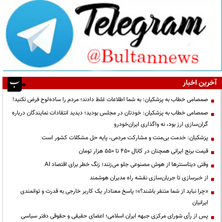
آخرین اخبار
صمصامی خطاب به پزشکیان: به شما اطلاعات غلط دادند؛ مردم را ساده‌لوح فرض نکنید!
صمصامی خطاب به پزشکیان: خودتان در مجلس بودید؛ دیدید انتقادات نمایندگان درباره
گران‌سازی ارز بود، نه واگذاری ایران‌خودرو
پزشکیان: خدمت بی‌منت و مشارکت مردمی، پایه حل مشکلات کشور است
قیمت‌ برنج ایرانی همچنان در کانال ۴۵۰ تا ۵۵۰ هزار تومان
وقتی دیتاسنترها از هوش مصنوعی جلو می‌زنند؛ زنگ خطر برای اقتصاد AI
از خبرسازی تا جریان‌سازی نقشه راه مدیران هوشمند
«چرا نباید از شما متنفر باشند؟»؛ پاسخ معنادار یک کاربر خارجی به قدرت و توانمندی
ایرانیان
پس از رأی شورای مرکزی جبهه ایران اسلامی؛ اعضای حقیقی و حقوقی دفتر سیاسی