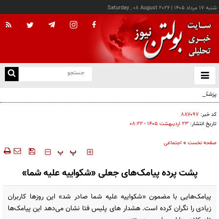
شنبه ۱۷ مرداد ۱۴۰۵
|
Saturday , 08 August 2026
از
و
ته
پزشکیان: خدمت بی‌منت و مشارکت مردمی، پایه حل مشکلات کشور است
ن
نو
کد خبر:
۸۸۷۰۹۷
تاریخ انتشار:
۲۳ ارديبهشت ۱۴۰۵ - ۰۸:۲۲
صفحه نخست
»
اجتماعی
‍‍‍ پ
پ
پشت پرده پیامک‌های جعلی «شکواییه علیه شما»
پیامک‌هایی با مضمون «شکواییه علیه شما صادر شد» این روزها کاربران
زیادی را نگران کرده است. هشدار های پلیس فتا نشان می‌دهد این پیامک‌ها