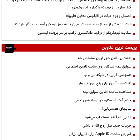
صمصامی خطاب به پزشکیان: خودتان در مجلس بودید؛ دیدید انتقادات نمایندگان درباره
گران‌سازی ارز بود، نه واگذاری ایران‌خودرو
احتمال وجود حیات در اقیانوس مدفون «اروپا»
استفاده بیش از حد از صفحه‌نمایش می‌تواند به مغز کودکان آسیب ماندگار وارد کند
شکایت نیومکزیکو از وزارت دادگستری ترامپ بر سر پرونده اپستین
پربحث ترین عناوین
هشتمین کلان شهر ایران مشخص شد
سوابق بیمه شدگان روی سایت تامین اجتماعی
همجنس گرایی در شبکه من و تو
13 توصیه آسان برای رفع بوی بد دهان
مشاهده سامانه آنلاين سوابق بیمه
حكم آيت‌الله مكارم درباره شاهين نجفي
سایتهای همسریابی!
دعايي كه قطعا مستجاب مي‌شود
جزئیات جدید قتل روح الله داداشی
آموزش ساخت Apple ID برای کاربران ایرانی