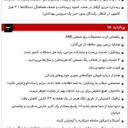
ریمـدان؛ مرزی گرفتار در صف، کمبود زیرساخت و ضعف هماهنگی دستگاه‌ها / ۳ هزار
کامیون در انتظار، رانندگان بدون حتی یک سرویس بهداشتی!
پربازدید ها
راهنمای خرید محصولات برق صنعتی ABB
نوشابه رژیمی روی حافظه اثر می‌گذارد
پزشکیان: خدمت بی‌منت و مشارکت مردمی، پایه حل مشکلات کشور است
3 اشتباه رایج در انتخاب رنگ صنعتی که هزینه‌اش را سال‌ها می‌پردازید...
قیمت نفت صعودی ماند
هشدار درباره فروش حواله‌های صوری خودروهای وارداتی
صمصامی خطاب به پزشکیان: به شما اطلاعات غلط دادند؛ مردم را ساده‌لوح فرض نکنید!
خادمیان: هیچ شفیعی برای زن نزد خداوند بهتر از رضایت شوهر نیست
ترافیک کشتیرانی از طریق تنگه هرمز در یک هفته به ۳۳ کشتی کاهش یافت
«چرا نباید از شما متنفر باشند؟»؛ پاسخ معنادار یک کاربر خارجی به قدرت و توانمندی
ایرانیان
آمریکا و اسرائیل سامانه «پیکان» را آزمایش کردند