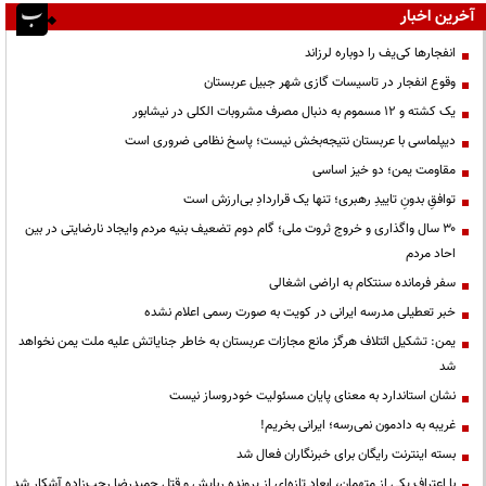
آخرین اخبار
انفجارها کی‌یف را دوباره لرزاند
وقوع انفجار در تاسیسات گازی شهر جبیل عربستان
یک کشته و ۱۲ مسموم به دنبال مصرف مشروبات الکلی در نیشابور
دیپلماسی با عربستان نتیجه‌بخش نیست؛ پاسخ نظامی ضروری است
مقاومت یمن؛ دو خیز اساسی
توافقِ بدونِ تاییدِ رهبری؛ تنها یک قراردادِ بی‌ارزش است
۳۰ سال واگذاری و خروج ثروت ملی؛ گام دوم تضعیف بنیه مردم وایجاد نارضایتی در بین
احاد مردم
سفر فرمانده سنتکام به اراضی اشغالی
خبر تعطیلی مدرسه ایرانی در کویت به صورت رسمی اعلام نشده
یمن: تشکیل ائتلاف هرگز مانع مجازات عربستان به خاطر جنایاتش علیه ملت یمن نخواهد
شد
نشان استاندارد به معنای پایان مسئولیت خودروساز نیست
غریبه به دادمون نمی‌رسه؛ ایرانی بخریم!
بسته اینترنت رایگان برای خبرنگاران فعال شد
با اعتراف یکی از متهمان، ابعاد تازه‌ای از پرونده ربایش و قتل حمیدرضا رجب‌زاده آشکار شد