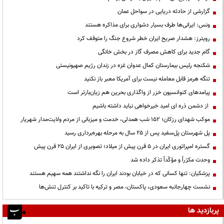
گزارشی از حادثه دریایی در سواحل عمان
ونس: ایرانی‌ها طرف بسیار دشواری برای مذاکره هستند
رویترز: هشدار صریح ایران خطر شروع جنگ را متوقف کرد
گام جدید برای کاهش مصرف گاز در بخش خانگی
شکنجه رئیس بیمارستان کمال عدوان غزه در زندان رژیم صهیونیستی
تنگه هرمز قابل معامله نیست برای آمریکا معبر باز نکنید
پیامدهای کنوانسیون خزر از واگذاری بحرین هم زیان‌بارتر است
از دشمن ذره ای امید خیرخواهی نباید داشته باشیم
موکب شهدای رزکان؛ ۱۵۲ شب همدلی، خدمت و میزبانی از مردم ولایت‌مدار شهریار
پل شهرستان پل‌سفید پس از ۲۵ سال به مرحله بهره‌برداری رسید
گستره امپراتوری ایران در ۵ قرن پیش از میلاد؛ تصویری از ایران ۲۵ قرن پیش
وحدت مکرّراً و مؤکّداً تذکر داده شد
پزشکیان: تنها کسانی که در خیابان بودند ایران را نگه نداشتند همه سهیم هستند
نشست چهارجانبه سعودی، پاکستان، مصر و ترکیه با تاکید بر کنترل تنش‌ها
پربازدید ها