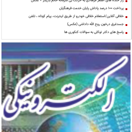
راز خنده های اصغر فرهادی به حرکت بی شرمانه خانم بازیگر + عکس
پرداخت ۱۰۰ درصد پاداش پایان خدمت فرهنگیان
خلافی آنلاین/استعلام خلافی خودرو از طریق اینترنت، پیام کوتاه ، تلفن
جسدغرق درخون روح الله داداشی (عکس)
پاسخ های دکتر توکلی به سوالات کنکوری ها