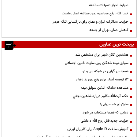
ضوابط احراز تصرفات مالکانه
انصارالله: رفع محاصره یمن مطالبه اصلی ماست
جزئیات مذاکرات ایران و عمان برای بازگشایی تنگه هرمز
کاهش دمای تهران از جمعه
پربحث ترین عناوین
هشتمین کلان شهر ایران مشخص شد
سوابق بیمه شدگان روی سایت تامین اجتماعی
همجنس گرایی در شبکه من و تو
13 توصیه آسان برای رفع بوی بد دهان
مشاهده سامانه آنلاين سوابق بیمه
حكم آيت‌الله مكارم درباره شاهين نجفي
سایتهای همسریابی!
دعايي كه قطعا مستجاب مي‌شود
جزئیات جدید قتل روح الله داداشی
آموزش ساخت Apple ID برای کاربران ایرانی