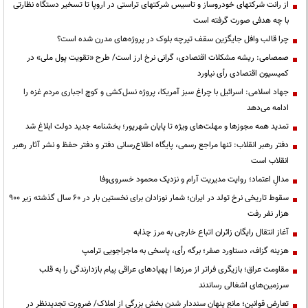
از رانت‌ شرکتهای خودروساز و تاسیس شرکتهای تراستی در اروپا تا تسخیر دستگاه نظارتی
با چه هدفی صورت گرفته است
چرا قالب وافل جایگزین سقف تیرچه بلوک در پروژه‌های مدرن شده است؟
صمصامی: ریشه مشکلات اقتصادی، گرانی نرخ ارز است/ طرح «تقویت پول ملی» در
کمیسیون اقتصادی رأی نیاورد
جهاد اسلامی: اسرائیل با چراغ سبز آمریکا، پروژه نسل‌کشی و کوچ اجباری مردم غزه را
ادامه می‌دهد
تمدید همه مجوزها و مهلت‌های ویژه تا پایان شهریور؛ بخشنامه جدید دولت ابلاغ شد
دفتر رهبر انقلاب: تنها مراجع رسمی، پایگاه اطلاع‌رسانی دفتر و دفتر حفظ و نشر آثار رهبر
انقلاب است
مدالِ اعتماد؛ روایت مدیریت آرام و نزدیک محمود خسروی‌وفا
سقوط تاریخی نرخ تولد در ایران؛ شمار نوزادان برای نخستین بار در ۶۰ سال گذشته زیر ۹۰۰
هزار نفر رفت
آغاز انتقال رایگان زائران اتباع خارجی به مرز چذابه
هزینه گزاف، دستاورد صفر؛ برگه رأی، پاسخی به ماجراجویی ترامپ
مقاومت عراق؛ بازیگری فراتر از مرزها | پهپادهای عراقی پیام بازدارندگی را به قلب
سرزمین‌های اشغالی رساندند
تعارض قوانین؛ مانع پنهان سنددار شدن بخش بزرگی از املاک/ ضرورت تجدیدنظر در