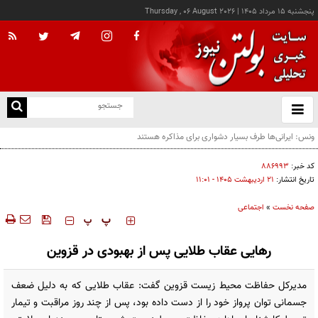
پنجشنبه ۱۵ مرداد ۱۴۰۵
|
Thursday , 06 August 2026
از
و
ته
رویترز: هشدار صریح ایران خطر شروع جنگ را متوقف کرد
ن
نو
کد خبر:
۸۸۶۹۹۳
تاریخ انتشار:
۲۱ ارديبهشت ۱۴۰۵ - ۱۱:۰۱
صفحه نخست
»
اجتماعی
‍‍‍ پ
پ
رهایی عقاب طلایی پس از بهبودی در قزوین
مدیرکل حفاظت محیط زیست قزوین گفت: عقاب طلایی که به دلیل ضعف
جسمانی توان پرواز خود را از دست داده بود، پس از چند روز مراقبت و تیمار