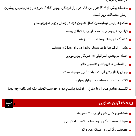
معامله بیش از ۴۱۳ هزار تن کالا در بازار فیزیکی بورس کالا / حراج باز و پتروشیمی پیشران
ارزش معاملات روز شدند
شکنجه رئیس بیمارستان کمال عدوان غزه در زندان رژیم صهیونیستی
ترامپ: ترجیح می‌دهم با ایران به توافق برسم
کالابرگ این خانوارها امروز شارژ شد
ونس: ایرانی‌ها طرف بسیار دشواری برای مذاکره هستند
حمله نیروهای اسرائیلی به خبرنگار پرس‌تی‌وی
از التماس تا فروپاشی هژمونی دلار
جهان با افزایش قیمت مواد غذایی مواجه است
تکذیب شایعه «معافیت سربازان فراری»
تقسیم غنایم مدیران یا دفاع از تولید؛ پشت‌پرده درخواست توقف یک آیین‌نامه چه بود؟
پربحث ترین عناوین
هشتمین کلان شهر ایران مشخص شد
سوابق بیمه شدگان روی سایت تامین اجتماعی
همجنس گرایی در شبکه من و تو