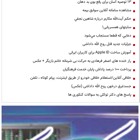
13 توصیه آسان برای رفع بوی بد دهان
مشاهده سامانه آنلاين سوابق بیمه
حكم آيت‌الله مكارم درباره شاهين نجفي
سایتهای همسریابی!
دعايي كه قطعا مستجاب مي‌شود
جزئیات جدید قتل روح الله داداشی
آموزش ساخت Apple ID برای کاربران ایرانی
راز خنده های اصغر فرهادی به حرکت بی شرمانه خانم بازیگر + عکس
پرداخت ۱۰۰ درصد پاداش پایان خدمت فرهنگیان
خلافی آنلاین/استعلام خلافی خودرو از طریق اینترنت، پیام کوتاه ، تلفن
جسدغرق درخون روح الله داداشی (عکس)
پاسخ های دکتر توکلی به سوالات کنکوری ها