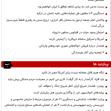
مشخص شدند
بسنت مدعی شد: به زودی شاهد توافق با ایران خواهیم بود
دستگیری ۱۰۴ مظنون طی عملیات‌هایی علیه داعش در ترکیه
واکنش امام جمعه اردبیل به سخنان باقر خرازی: دروغ بستن به رهبری قطعاً جرم بسیار
بزرگی است
احتمال وجود حیات در اقیانوس مدفون «اروپا»
آمریکا و اسرائیل سامانه «پیکان» را آزمایش کردند
هشدار درباره فروش حواله‌های صوری خودروهای وارداتی
۷ توصیه برای آغاز نویسندگی
پربازدید ها
تنگه هرمز قابل معامله نیست برای آمریکا معبر باز نکنید
باید افراد کارآمدتر را به کار گرفت/ کاری می کنیم در معیشت مردم مشکلی پیش نیاید
رویترز: هشدار صریح ایران خطر شروع جنگ را متوقف کرد
پیامدهای کنوانسیون خزر از واگذاری بحرین هم زیان‌بارتر است
وزارت اطلاعات: شناسایی و دستگیری ۲۱ نفر از مزدوران مرتبط با سازمان جاسوسی و
تروریستی رژیم صهیونیستی و بازداشت ۴ نفر از اعضای باندهای مسلح شرارت و اغتشاش
در استان کرمان