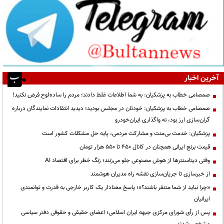
آخرین اخبار
صمصامی خطاب به پزشکیان: به شما اطلاعات غلط دادند؛ مردم را ساده‌لوح فرض نکنید!
صمصامی خطاب به پزشکیان: خودتان در مجلس بودید؛ دیدید انتقادات نمایندگان درباره
گران‌سازی ارز بود، نه واگذاری ایران‌خودرو
پزشکیان: خدمت بی‌منت و مشارکت مردمی، پایه حل مشکلات کشور است
قیمت‌ برنج ایرانی همچنان در کانال ۴۵۰ تا ۵۵۰ هزار تومان
وقتی دیتاسنترها از هوش مصنوعی جلو می‌زنند؛ زنگ خطر برای اقتصاد AI
از خبرسازی تا جریان‌سازی نقشه راه مدیران هوشمند
«چرا نباید از شما متنفر باشند؟»؛ پاسخ معنادار یک کاربر خارجی به قدرت و توانمندی
ایرانیان
پس از رأی شورای مرکزی جبهه ایران اسلامی؛ اعضای حقیقی و حقوقی دفتر سیاسی