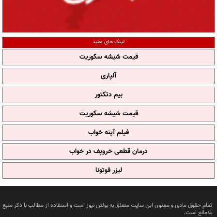
لینک های مفید
قیمت شیشه سکوریت
آلپاری
بیم دتکتور
قیمت شیشه سکوریت
فیلم آپنه خواب
درمان قطعی خروپف در خواب
لیزر فوتونا
تمام حقوق مادی و معنوی این سایت متعلق به بولتن نیوز است و استفاده از مطالب با ذکر منبع
بلامانع است.