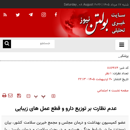
شنبه ۱۷ مرداد ۱۴۰۵
|
Saturday , 08 August 2026
از
و
ته
پزشکیان: خدمت بی‌منت و مشارکت مردمی، پایه حل مشکلات کشور است
ن
نو
کد خبر:
۸۸۶۹۷۴
تعداد نظرات:
۱ نظر
تاریخ انتشار:
۲۰ ارديبهشت ۱۴۰۵ - ۲۲:۱۳
صفحه نخست
»
اجتماعی
‍‍‍ پ
پ
عدم نظارت بر توزیع دارو و قطع عمل های زیبایی
عضو کمیسیون بهداشت و درمان مجلس و مجمع خیرین سلامت کشور، بیان
نمودند؛ ما در شرایط جنگی هستیم و در بحث سلامت و درمان بایستی با