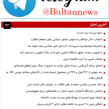
آخرین اخبار
دعوا نیست؛ نبرد است!
انتصاب دکتر ذوالقدر به عنوان مشاور سیاسی رهبر معظم انقلاب
«علیرضا شهسواری» سرپرست اداره کل امور مجلس بنیاد شهید شد
با تصویب دولت، هیچ دستگاه اجرایی حق ندارد رأساً سکویی را مسدود کند
انتخاب امروز ما، آینده اقتصاد ایران
ادعای رسانه آمریکایی درباره تمایل ترامپ به خروج از جنگ بدون توافق هسته‌ای
سه چهارم از ۴۱۲ هزار و ۴۶۶ تن محصول عرضه شده در تالارهای مختلف بورس کالا به
فروش نرفت
دکتر محسن رضایی، نماینده رهبر انقلاب در شورای عالی امنیت ملی
واکنش حزب‌الله گنجاندن جنوب لبنان در نقشه‌های رژیم صهیونیستی
شلیک موج جدیدی از موشک‌های یمن به سمت «المخا»
اعطای زمین ۲۰۰ متری به خانواده‌های دارای ۳ فرزند و بیش