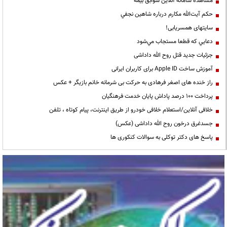
مشاهده سامانه آنلاين سوابق بیمه
حكم آيت‌الله مكارم درباره شاهين نجفي
سایتهای همسریابی!
دعايي كه قطعا مستجاب مي‌شود
جزئیات جدید قتل روح الله داداشی
آموزش ساخت Apple ID برای کاربران ایرانی
راز خنده های اصغر فرهادی به حرکت بی شرمانه خانم بازیگر + عکس
پرداخت ۱۰۰ درصد پاداش پایان خدمت فرهنگیان
خلافی آنلاین/استعلام خلافی خودرو از طریق اینترنت، پیام کوتاه ، تلفن
جسدغرق درخون روح الله داداشی (عکس)
پاسخ های دکتر توکلی به سوالات کنکوری ها